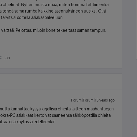
ikki ohjelmat. Nyt en muista enää, miten homma tehtiin enkä
 ja tehdä sama rumba kaikkine asennuksineen uusiksi. Olisi
ä tarvitsisi soitella asiakaspalveluun.
isi välttää. Pelottaa, milloin kone tekee taas saman tempun.
Jaa
Forum|Forum|15 years ago
utta kannattaa kysyä kirjallisia ohjeita laitteen maahantuojan
okra-PC asiakkaat kertoivat saaneensa sähköpostilla ohjeita
attaa olla käytössä edelleenkin.