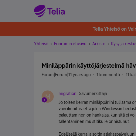
Telia Yhteisö on Va
Yhteisö
Foorumin etusivu
Arkisto
Kysy ja kesku
Miniläppärin käyttöjärjestelmä häv
Forum|Forum|11 years ago
1 kommentti
11 ka
migration
Savumerkittäjä
M
Jo toisen kerran miniläppäriini tuli sama
vain ilmoitus, että jokin Windowsin tied
palauttaminen on hankalaa, kun sitä ei vo
tallentaminen muistitikulle onnistunut.
Edellisellä kerralla soitin asiakaspalveluu