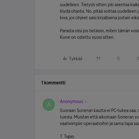
uudelleen. Tietysti sitten piti asentaa ka
löydä ohjeita. No, pitää soittaa uudelleen
kiva, jos ohjeet saisi kirjallisena jostain eik
Parasta olisi jos tietäisin, miten tämän vo
Kone on ostettu vuosi sitten.
Tykkää
1 kommentti
Anonymous
A
Suoraan Soneran kautta ei PC-tukea saa, m
tuesta. Muistan että aikoinaan Soneran vu
vaativimpiin operaatioihin ja sama tapa sa
T. Tapio