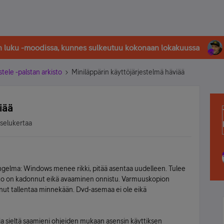
in luku -moodissa, kunnes sulkeutuu kokonaan lokakuussa
stele -palstan arkisto
Miniläppärin käyttöjärjestelmä häviää
iää
tselukertaa
 ongelma: Windows menee rikki, pitää asentaa uudelleen. Tulee
osto on kadonnut eikä avaaminen onnistu. Varmuuskopion
inut tallentaa minnekään. Dvd-asemaa ei ole eikä
n ja sieltä saamieni ohjeiden mukaan asensin käyttiksen