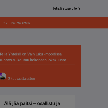
Telia.fi etusivulle
2 kuukautta sitten
Telia Yhteisö on Vain luku -moodissa,
kunnes sulkeutuu kokonaan lokakuussa
2 kuukautta sitten
Älä jää paitsi – osallistu ja