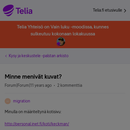
Telia.fi etusivulle
Telia Yhteisö on Vain luku -moodissa, kunnes
sulkeutuu kokonaan lokakuussa
Kysy ja keskustele -palstan arkisto
Minne menivät kuvat?
Forum|Forum|11 years ago
2 kommenttia
migration
M
Minulla on määriteltynä kotisivu:
http://personal.inet.fi/koti/keckman/