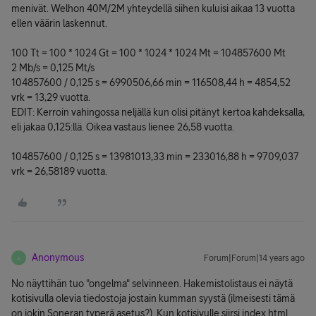
menivät. Welhon 40M/2M yhteydellä siihen kuluisi aikaa 13 vuotta
ellen väärin laskennut.
100 Tt = 100 * 1024 Gt = 100 * 1024 * 1024 Mt = 104857600 Mt
2 Mb/s = 0,125 Mt/s
104857600 / 0,125 s = 6990506,66 min = 116508,44 h = 4854,52
vrk = 13,29 vuotta.
EDIT: Kerroin vahingossa neljällä kun olisi pitänyt kertoa kahdeksalla,
eli jakaa 0,125:llä. Oikea vastaus lienee 26,58 vuotta.
104857600 / 0,125 s = 13981013,33 min = 233016,88 h = 9709,037
vrk = 26,58189 vuotta.
Anonymous
Forum|Forum|14 years ago
A
No näyttihän tuo "ongelma" selvinneen. Hakemistolistaus ei näytä
kotisivulla olevia tiedostoja jostain kumman syystä (ilmeisesti tämä
on jokin Soneran typerä asetus?). Kun kotisivulle siirsi index.html