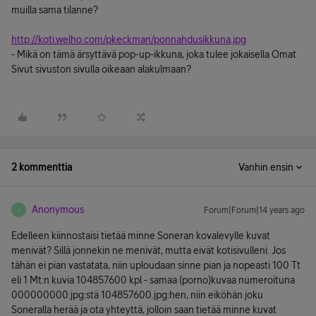
muilla sama tilanne?
http://koti.welho.com/pkeckman/ponnahdusikkuna.jpg
- Mikä on tämä ärsyttävä pop-up-ikkuna, joka tulee jokaisella Omat
Sivut sivuston sivulla oikeaan alakulmaan?
2 kommenttia
Vanhin ensin
Anonymous
Forum|Forum|14 years ago
A
Edelleen kiinnostaisi tietää minne Soneran kovalevylle kuvat
menivät? Sillä jonnekin ne menivät, mutta eivät kotisivulleni. Jos
tähän ei pian vastatata, niin uploudaan sinne pian ja nopeasti 100 Tt
eli 1 Mt:n kuvia 104857600 kpl - samaa (porno)kuvaa numeroituna
000000000.jpg:stä 104857600.jpg:hen, niin eiköhän joku
Soneralla herää ja ota yhteyttä, jolloin saan tietää minne kuvat