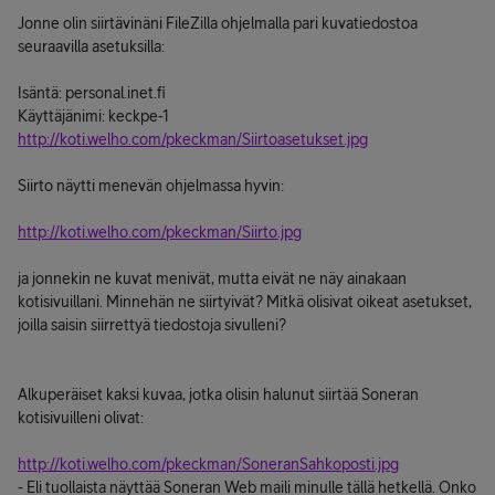
Jonne olin siirtävinäni FileZilla ohjelmalla pari kuvatiedostoa
seuraavilla asetuksilla:
Isäntä: personal.inet.fi
Käyttäjänimi: keckpe-1
http://koti.welho.com/pkeckman/Siirtoasetukset.jpg
Siirto näytti menevän ohjelmassa hyvin:
http://koti.welho.com/pkeckman/Siirto.jpg
ja jonnekin ne kuvat menivät, mutta eivät ne näy ainakaan
kotisivuillani. Minnehän ne siirtyivät? Mitkä olisivat oikeat asetukset,
joilla saisin siirrettyä tiedostoja sivulleni?
Alkuperäiset kaksi kuvaa, jotka olisin halunut siirtää Soneran
kotisivuilleni olivat:
http://koti.welho.com/pkeckman/SoneranSahkoposti.jpg
- Eli tuollaista näyttää Soneran Web maili minulle tällä hetkellä. Onko