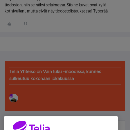
tiedoston, niin se näkyi selaimessa. Siis ne kuvat ovat kyllä
kotisivullani, mutta eivät näy tiedostolistauksessa! Typerää.
Telia Yhteisö on Vain luku -moodissa, kunnes
sulkeutuu kokonaan lokakuussa