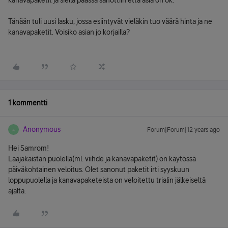
kanavapaketit ja siellä päässä sanottiin että asia on ok.
Tänään tuli uusi lasku, jossa esiintyvät vieläkin tuo väärä hinta ja ne
kanavapaketit. Voisiko asian jo korjailla?
1 kommentti
Anonymous
Forum|Forum|12 years ago
A
Hei Samrom!
Laajakaistan puolella(ml. viihde ja kanavapaketit) on käytössä
päiväkohtainen veloitus. Olet sanonut paketit irti syyskuun
loppupuolella ja kanavapaketeista on veloitettu trialin jälkeiseltä
ajalta.