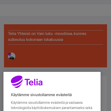
Telia Yhteisö on Vain luku -moodissa, kunnes
sulkeutuu kokonaan lokakuussa
Älä jää paitsi – osallistu ja voita!
Tilaa Telian uutiskirje ja olet mukana arvonnassa.
Käytämme sivustollamme evästeitä
Samalla saat parhaat asiakasedut suoraan
Käytämme sivustollamme evästeitä ja vastaavia
sähköpostiisi.
teknologioita käyttökokemuksen parantamiseksi sekä