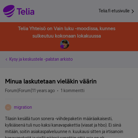
Telia.fi etusivulle
Telia Yhteisö on Vain luku -moodissa, kunnes
sulkeutuu kokonaan lokakuussa
Kysy ja keskustele -palstan arkisto
Minua laskutetaan vieläkin väärin
Forum|Forum|11 years ago
1 kommentti
migration
M
Tilasin kesällä tuon sonera -viihdepaketin määräaikaisesti,
kylkiäisenä tuli nuo kaksi kanavapakettia (viasat ja hbo). Ei siinä
mitään, soitin asiakaspalveluunne n. kuukausi sitten ja irtisanoin