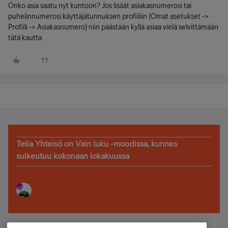
Onko asia saatu nyt kuntoon? Jos lisäät asiakasnumerosi tai
puhelinnumerosi käyttäjätunnuksen profiiliin (Omat asetukset ->
Profiili -> Asiakasnumero) niin päästään kyllä asiaa vielä selvittämään
tätä kautta.
Telia Yhteisö on Vain luku -moodissa, kunnes
sulkeutuu kokonaan lokakuussa