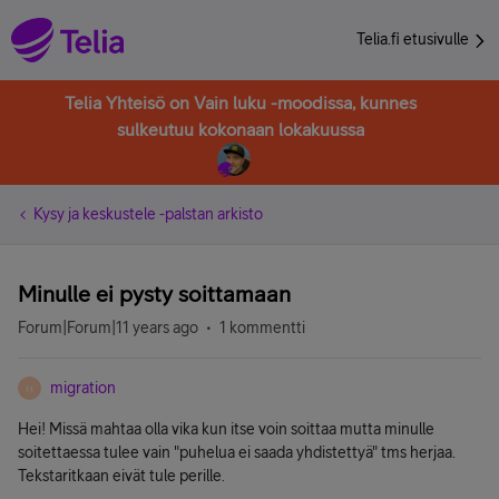
Telia.fi etusivulle
Telia Yhteisö on Vain luku -moodissa, kunnes
sulkeutuu kokonaan lokakuussa
Kysy ja keskustele -palstan arkisto
Minulle ei pysty soittamaan
Forum|Forum|11 years ago
1 kommentti
migration
M
Hei! Missä mahtaa olla vika kun itse voin soittaa mutta minulle
soitettaessa tulee vain "puhelua ei saada yhdistettyä" tms herjaa.
Tekstaritkaan eivät tule perille.