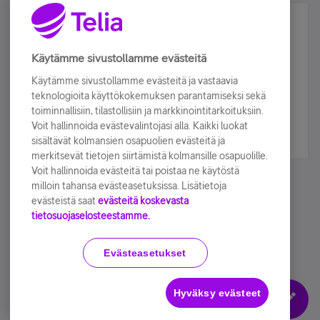
Älä jää paitsi – osallistu ja voita!
Tilaa Telian uutiskirje ja olet mukana arvonnassa.
Käytämme sivustollamme evästeitä
Samalla saat parhaat asiakasedut suoraan
Käytämme sivustollamme evästeitä ja vastaavia
sähköpostiisi.
teknologioita käyttökokemuksen parantamiseksi sekä
toiminnallisiin, tilastollisiin ja markkinointitarkoituksiin.
Voit hallinnoida evästevalintojasi alla. Kaikki luokat
Tilaa nyt
sisältävät kolmansien osapuolien evästeitä ja
merkitsevät tietojen siirtämistä kolmansille osapuolille.
Voit hallinnoida evästeitä tai poistaa ne käytöstä
milloin tahansa evästeasetuksissa. Lisätietoja
evästeistä saat
evästeitä koskevasta
tietosuojaselosteestamme.
Käyttöehdot
Accessibility statement
Evästeasetukset
Hyväksy evästeet
Evästeasetukset