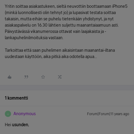
Yritin soittaa asiakastukeen, sieltä neuvottiin boottaamaan iPhone5
(minkä luonnollisesti olin tehnyt jo) ja lupasivat testata soittaa
takaisin, mutta eihän se puhelu tietenkään yhdistynyt, ja nyt
asiakaspalvelu on 16.30 lähtien suljettu maanantaiaamuun asti.
Päivystävässä vikanumerossa ottavat vain laajakaista ja -
lankapuhelinilmoituksia vastaan.
Tarkoittaa että saan puhelimen aikaisintaan maanantai-iltana
uudestaan käyttöön, aika pitkä aika odotella apua...
1 kommentti
Anonymous
Forum|Forum|11 years ago
A
Hei
usunden
,