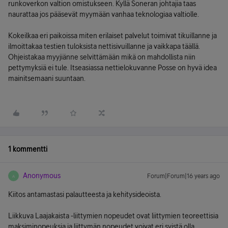
runkoverkon valtion omistukseen. Kyllä Soneran johtajia taas
naurattaa jos pääsevät myymään vanhaa teknologiaa valtiolle.
Kokeilkaa eri paikoissa miten erilaiset palvelut toimivat tikuillanne ja
ilmoittakaa testien tuloksista nettisivuillanne ja vaikkapa täällä.
Ohjeistakaa myyjiänne selvittämään mikä on mahdollista niin
pettymyksiä ei tule. Itseasiassa nettielokuvanne Posse on hyvä idea
mainitsemaani suuntaan.
1 kommentti
Anonymous
Forum|Forum|16 years ago
A
Kiitos antamastasi palautteesta ja kehitysideoista.
Liikkuva Laajakaista -liittymien nopeudet ovat liittymien teoreettisia
maksiminopeuksia ja liittymän nopeudet voivat eri syistä olla