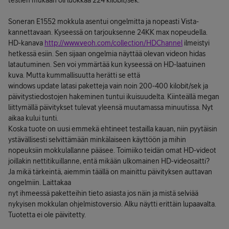
testien mukaan oli luokkaa 224 kilobit/sek.
Soneran E1552 mokkula asentui ongelmitta ja nopeasti Vista-
kannettavaan. Kyseessä on tarjouksenne 24KK max nopeudella.
HD-kanava
http://www.veoh.com/collection/HDChannel
ilmeistyi
hetkessä esiin. Sen sijaan ongelmia näyttää olevan videon hidas
latautuminen. Sen voi ymmärtää kun kyseessä on HD-laatuinen
kuva. Mutta kummallisuutta herätti se että
windows update latasi paketteja vain noin 200-400 kilobit/sek ja
päivitystiedostojen hakeminen tuntui ikuisuudelta. Kiinteällä megan
liittymällä päivitykset tulevat yleensä muutamassa minuutissa. Nyt
aikaa kului tunti.
Koska tuote on uusi emmekä ehtineet testailla kauan, niin pyytäisin
ystävällisesti selvittämään minkälaiseen käyttöön ja mihin
nopeuksiin mokkulallanne pääsee. Toimiiko teidän omat HD-videot
joillakin nettitikuillanne, entä mikään ulkomainen HD-videosaitti?
Ja mikä tärkeintä, aiemmin täällä on mainittu päivityksen auttavan
ongelmiin. Laittakaa
nyt ihmeessä paketteihin tieto asiasta jos näin ja mistä selviää
nykyisen mokkulan ohjelmistoversio. Alku näytti erittäin lupaavalta.
Tuotetta ei ole päivitetty.