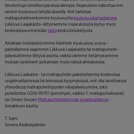
ilmoitettuja nimellisnopeuksia alempia. Nopeuteen vaikuttaa mm.
verkon kuuluvuus tietyllä alueella. Voit tarkistaa
matkapuhelinverkomme kuuluvuutta
kuuluvuuskartastamme
.
Liikkuva Laajakaista -liittymiemme nopeuksisista löytyy myös
keskestelua ennestään
tästä
keskusteluketjusta.
Ainakaan toistaiseksi emme käsittele
Keskustele ja kysy
-
palstallamme laajemmin Liikkuva Laajakaista tai matkapuhelin -
palveluihimme liittyviä asioita, vaikka olemme tietämyksemme
mukaan pyrkineet auttamaan myös näissä aihealueissa.
Liikkuva Laakaista - tai matkapuhelin palveluitamme koskevissa
ongelmatilanteissa tai teknisissä kysymyksissä, voit olla tarvittaessa
yhteydessä matkapuhelinpuolen vikapalveluumme, joko
puhelimitse 0206 90101 (pvm/mpm, valikko 1: matkapuhelinasiat)
tai Omien Sivujen
Matkapuhelinliittymän ongelmatilanne
-
lomakkeen kautta.
T. Sami
Sonera Asiakaspalvelu