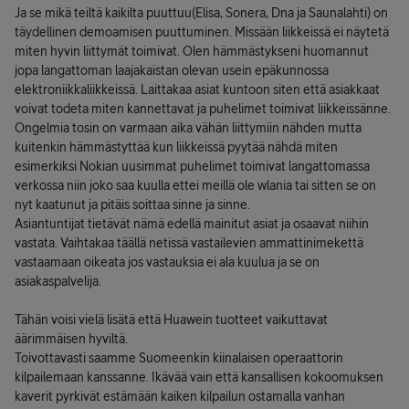
Ja se mikä teiltä kaikilta puuttuu(Elisa, Sonera, Dna ja Saunalahti) on
täydellinen demoamisen puuttuminen. Missään liikkeissä ei näytetä
miten hyvin liittymät toimivat. Olen hämmästykseni huomannut
jopa langattoman laajakaistan olevan usein epäkunnossa
elektroniikkaliikkeissä. Laittakaa asiat kuntoon siten että asiakkaat
voivat todeta miten kannettavat ja puhelimet toimivat liikkeissänne.
Ongelmia tosin on varmaan aika vähän liittymiin nähden mutta
kuitenkin hämmästyttää kun liikkeissä pyytää nähdä miten
esimerkiksi Nokian uusimmat puhelimet toimivat langattomassa
verkossa niin joko saa kuulla ettei meillä ole wlania tai sitten se on
nyt kaatunut ja pitäis soittaa sinne ja sinne.
Asiantuntijat tietävät nämä edellä mainitut asiat ja osaavat niihin
vastata. Vaihtakaa täällä netissä vastailevien ammattinimekettä
vastaamaan oikeata jos vastauksia ei ala kuulua ja se on
asiakaspalvelija.
Tähän voisi vielä lisätä että Huawein tuotteet vaikuttavat
äärimmäisen hyviltä.
Toivottavasti saamme Suomeenkin kiinalaisen operaattorin
kilpailemaan kanssanne. Ikävää vain että kansallisen kokoomuksen
kaverit pyrkivät estämään kaiken kilpailun ostamalla vanhan