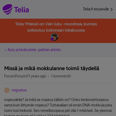
Telia.fi etusivulle
Telia Yhteisö on Vain luku -moodissa, kunnes
sulkeutuu kokonaan lokakuussa
Kysy ja keskustele -palstan arkisto
Missä ja mikä mokkulanne toimii täydellä
Forum|Forum|11 years ago
1 kommentti
migration
M
nopeudella? Ja mikä se nopeus tällöin on? Onko tiedonsiirtonpeus
sama kuin liittymän nopeus? Tuttavallani oli ensin DNA-mokkula joka
toimi tosi heikosti. Sen nimellisnopeus piti olla 1 mbit/sek. Se yleensä