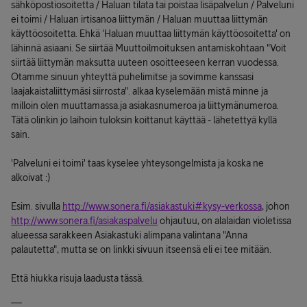
sähköpostiosoitetta / Haluan tilata tai poistaa lisäpalvelun / Palveluni
ei toimi / Haluan irtisanoa liittymän / Haluan muuttaa liittymän
käyttöosoitetta. Ehkä 'Haluan muuttaa liittymän käyttöosoitetta' on
lähinnä asiaani. Se siirtää Muuttoilmoituksen antamiskohtaan "Voit
siirtää liittymän maksutta uuteen osoitteeseen kerran vuodessa.
Otamme sinuun yhteyttä puhelimitse ja sovimme kanssasi
laajakaistaliittymäsi siirrosta". alkaa kyselemään mistä minne ja
milloin olen muuttamassa.ja asiakasnumeroa ja liittymänumeroa.
Tätä olinkin jo laihoin tuloksin koittanut käyttää - lähetettyä kyllä
sain.
'Palveluni ei toimi' taas kyselee yhteysongelmista ja koska ne
alkoivat :)
Esim. sivulla
http://www.sonera.fi/asiakastuki#kysy-verkossa
, johon
http://www.sonera.fi/asiakaspalvelu
ohjautuu, on alalaidan violetissa
alueessa sarakkeen Asiakastuki alimpana valintana "Anna
palautetta", mutta se on linkki sivuun itseensä eli ei tee mitään.
Että hiukka risuja laadusta tässä.