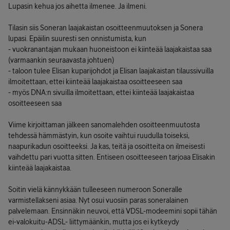
Lupasin kehua jos aihetta ilmenee. Ja ilmeni.
Tilasin siis Soneran laajakaistan osoitteenmuutoksen ja Sonera
lupasi. Epäilin suuresti sen onnistumista, kun
- vuokranantajan mukaan huoneistoon ei kiinteää laajakaistaa saa
(varmaankin seuraavasta johtuen)
- taloon tulee Elisan kuparijohdot ja Elisan laajakaistan tilaussivuilla
ilmoitettaan, ettei kiinteää laajakaistaa osoitteeseen saa
- myös DNA:n sivuilla ilmoitettaan, ettei kiinteää laajakaistaa
osoitteeseen saa
Viime kirjoittaman jälkeen sanomalehden osoitteenmuutosta
tehdessä hämmästyin, kun osoite vaihtui ruudulla toiseksi,
naapurikadun osoitteeksi. Ja kas, teitä ja osoitteita on ilmeisesti
vaihdettu pari vuotta sitten. Entiseen osoitteeseen tarjoaa Elisakin
kiinteää laajakaistaa.
Soitin vielä kännykkään tulleeseen numeroon Soneralle
varmistellakseni asiaa. Nyt osui vuosiin paras soneralainen
palvelemaan. Ensinnäkin neuvoi, että VDSL-modeemini sopii tähän
ei-valokuitu-ADSL- liittymäänkin, mutta jos ei kytkeydy