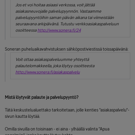
Jos et voi hoitaa asiaasi verkossa, voit jättää
asiakasneuvojalle palvelupyynnön. Vastaamme
palvelupyyntöihin saman päivän aikana tai viimeistään
seuraavana arkipäivänä. Tutustu verkkoasiakaspalveluun
osoitteessa
http://www.sonera.fi/24
Soneran puheluaikavahvistuksen sähköpostiviestissä toissapäivänä:
Voit ottaa asiakaspalveluumme yhteyttä
palautelomakkeella, joka löytyy osoitteesta
http://www.sonera.fi/asiakaspalvelu
Mistä löytyvät palaute ja palvelupyyntö?
Tätä keskustelualuettako tarkoitetaan, jolle kenties "asiakaspalvelu"-
sivun kautta löytää.
Omilla sivuilla on toisinaan - ei aina - ylhäällä valinta "Apua