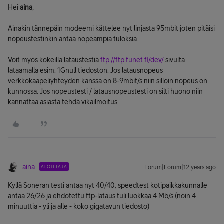
Hei
aina
,
Ainakin tännepäin modeemi kättelee nyt linjasta 95mbit joten pitäisi
nopeustestinkin antaa nopeampia tuloksia.
Voit myös kokeilla lataustestiä
ftp://ftp.funet.fi/dev/
sivulta
lataamalla esim. 1Gnull tiedoston. Jos latausnopeus
verkkokaapeliyhteyden kanssa on 8-9mbit/s niin silloin nopeus on
kunnossa. Jos nopeustesti / latausnopeustesti on silti huono niin
kannattaa asiasta tehdä vikailmoitus.
aina
ALOITTAJA
Forum|Forum|12 years ago
Kyllä Soneran testi antaa nyt 40/40, speedtest kotipaikkakunnalle
antaa 26/26 ja ehdotettu ftp-lataus tuli luokkaa 4 Mb/s (noin 4
minuuttia - yli ja alle - koko gigatavun tiedosto)