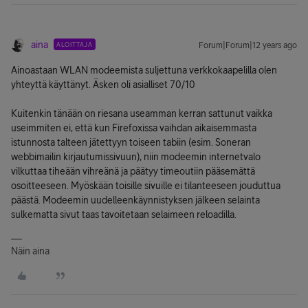
aina
ALOITTAJA
Forum|Forum|12 years ago
Ainoastaan WLAN modeemista suljettuna verkkokaapelilla olen
yhteyttä käyttänyt. Äsken oli asialliset 70/10
Kuitenkin tänään on riesana useamman kerran sattunut vaikka
useimmiten ei, että kun Firefoxissa vaihdan aikaisemmasta
istunnosta talteen jätettyyn toiseen tabiin (esim. Soneran
webbimailin kirjautumissivuun), niin modeemin internetvalo
vilkuttaa tiheään vihreänä ja päätyy timeoutiin pääsemättä
osoitteeseen. Myöskään toisille sivuille ei tilanteeseen jouduttua
päästä. Modeemin uudelleenkäynnistyksen jälkeen selainta
sulkematta sivut taas tavoitetaan selaimeen reloadilla.
Näin aina