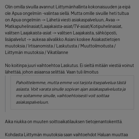
Olin omilla sivuilla avannut Liittymänhallinta kokonaisuuden ja eipä
ole Apua ongelmiin -valintaa siellä. Mutta omille sivuille heti tultua
on Apua ongelmiin -> Lähetä viesti asiakaspalveluun, Avaa ->
Matkapuhelinasiat/Laajakaista-asiat/TV-asiat/Kotipuhelinasiat,
valitsen Laajakaista-asiat -> valitsen Laajakaista, sähköposti,
lisäpalvelut -> aukeaa alivalikko Asiani koskee Asiakastietojen
muutoksia / Irtisanomista / Laskutusta / Muuttoilmoitusta /
Liittymän muutoksia / Vikatilanne
No koitinpa juuri vaihtoehtoa Laskutus. Ei sieltä mitään viestiä voinut
lähettää, johon asiaansa selittää. Vaan tuli ilmoitus
Pahoittelemme, mutta emme voi tarjota itsepalvelua tästä
asiasta. Voit varata sinulle sopivan ajan asiakaspalvelusta ja
me soitamme sinulle, vaihtoehtoisesti voit soittaa
asiakaspalveluun.
Aika niukka on muuten soittoaikatilauksen tietojenantokenttä.
Kohdasta Liittymän muutoksia saan vaihtoehdot Haluan muuttaa