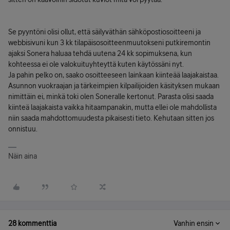
Se pyyntöni olisi ollut, että säilyväthän sähköpostiosoitteeni ja
webbisivuni kun 3 kk tilapäisosoitteenmuutokseni putkiremontin
ajaksi Sonera haluaa tehdä uutena 24 kk sopimuksena, kun
kohteessa ei ole valokuituyhteyttä kuten käytössäni nyt.
Ja pahin pelko on, saako osoitteeseen lainkaan kiinteää laajakaistaa.
Asunnon vuokraajan ja tärkeimpien kilpailijoiden käsityksen mukaan
nimittäin ei, minkä toki olen Soneralle kertonut. Parasta olisi saada
kiinteä laajakaista vaikka hitaampanakin, mutta ellei ole mahdollista
niin saada mahdottomuudesta pikaisesti tieto. Kehutaan sitten jos
onnistuu.
Näin aina
28 kommenttia
Vanhin ensin