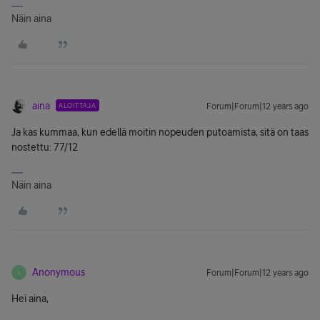
Näin aina
aina
ALOITTAJA
Forum|Forum|12 years ago
Ja kas kummaa, kun edellä moitin nopeuden putoamista, sitä on taas
nostettu: 77/12
Näin aina
Anonymous
Forum|Forum|12 years ago
A
Hei aina,