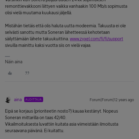
remonttievakkooni liittyen vaikka vanhaakin 100 Mb/s sopimusta
olisi vielä muutama kuukausi jäljellä.
Mistähän tietäis että olis haluta uutta modeemia. Takuusta ei ole
selvästi sanottu mutta Soneran lähetteessä kehotetaan
säilyttämään lähete takuukuittina.
www.zyxel.com/fi/fi/support
sivuilla mainittu kaksi vuotta siis on vielä vajaa.
Näin aina
aina
ALOITTAJA
Forum|Forum|12 years ago
Eipä se korjaus (prioriteetin nosto?) kauaa kestänyt. Nopeus
Soneran mittarilla on taas 42/40.
Vikailmoituksesta luvattiin kuitata asia viimeistään ilmoitusta
seuraavana päivänä. Ei kuitattu.