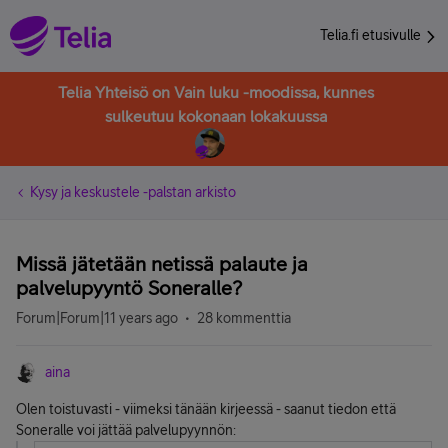
Telia.fi etusivulle
Telia Yhteisö on Vain luku -moodissa, kunnes
sulkeutuu kokonaan lokakuussa
Kysy ja keskustele -palstan arkisto
Missä jätetään netissä palaute ja
palvelupyyntö Soneralle?
Forum|Forum|11 years ago
28 kommenttia
aina
Olen toistuvasti - viimeksi tänään kirjeessä - saanut tiedon että
Soneralle voi jättää palvelupyynnön: