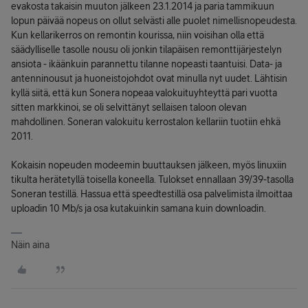
evakosta takaisin muuton jälkeen 23.1.2014 ja paria tammikuun
lopun päivää nopeus on ollut selvästi alle puolet nimellisnopeudesta.
Kun kellarikerros on remontin kourissa, niin voisihan olla että
säädylliselle tasolle nousu oli jonkin tilapäisen remonttijärjestelyn
ansiota - ikäänkuin parannettu tilanne nopeasti taantuisi. Data- ja
antenninousut ja huoneistojohdot ovat minulla nyt uudet. Lähtisin
kyllä siitä, että kun Sonera nopeaa valokuituyhteyttä pari vuotta
sitten markkinoi, se oli selvittänyt sellaisen taloon olevan
mahdollinen. Soneran valokuitu kerrostalon kellariin tuotiin ehkä
2011.
Kokaisin nopeuden modeemin buuttauksen jälkeen, myös linuxiin
tikulta herätetyllä toisella koneella. Tulokset ennallaan 39/39-tasolla
Soneran testillä. Hassua että speedtestillä osa palvelimista ilmoittaa
uploadin 10 Mb/s ja osa kutakuinkin samana kuin downloadin.
Näin aina