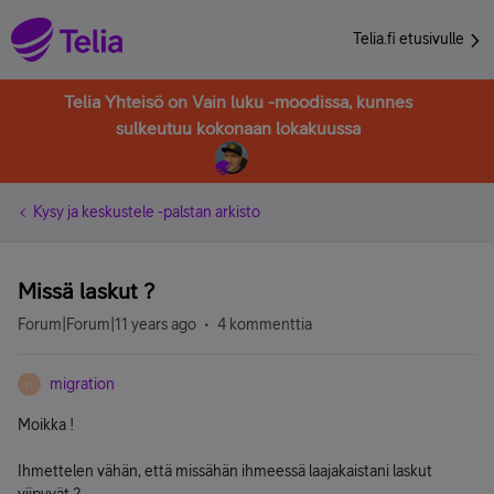
Telia.fi etusivulle
Telia Yhteisö on Vain luku -moodissa, kunnes
sulkeutuu kokonaan lokakuussa
Kysy ja keskustele -palstan arkisto
Missä laskut ?
Forum|Forum|11 years ago
4 kommenttia
migration
M
Moikka !
Ihmettelen vähän, että missähän ihmeessä laajakaistani laskut