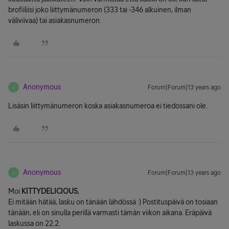
brofiiliisi joko liittymänumeron (333 tai -346 alkuinen, ilman
väliviivaa) tai asiakasnumeron.
Anonymous
Forum|Forum|13 years ago
A
Lisäsin liittymänumeron koska asiakasnumeroa ei tiedossani ole.
Anonymous
Forum|Forum|13 years ago
A
Moi
KITTYDELICIOUS
,
Ei mitään hätää, lasku on tänään lähdössä :) Postituspäivä on tosiaan
tänään, eli on sinulla perillä varmasti tämän viikon aikana. Eräpäivä
laskussa on 22.2.