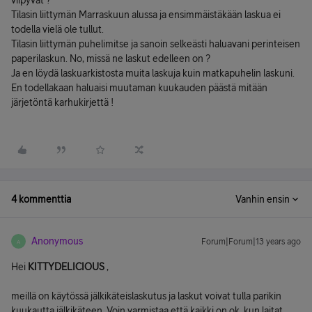
viipyvät ?
Tilasin liittymän Marraskuun alussa ja ensimmäistäkään laskua ei
todella vielä ole tullut.
Tilasin liittymän puhelimitse ja sanoin selkeästi haluavani perinteisen
paperilaskun. No, missä ne laskut edelleen on ?
Ja en löydä laskuarkistosta muita laskuja kuin matkapuhelin laskuni.
En todellakaan haluaisi muutaman kuukauden päästä mitään
järjetöntä karhukirjettä !
4 kommenttia
Vanhin ensin
Anonymous
Forum|Forum|13 years ago
A
Hei
KITTYDELICIOUS
,
meillä on käytössä jälkikäteislaskutus ja laskut voivat tulla parikin
kuukautta jälkikäteen. Voin varmistaa että kaikki on ok, kun laitat