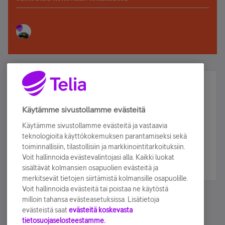
Älä jää paitsi – osallistu ja voita!
Tilaa Telian uutiskirje ja olet mukana arvonnassa.
Käytämme sivustollamme evästeitä
Samalla saat parhaat asiakasedut suoraan
Käytämme sivustollamme evästeitä ja vastaavia
sähköpostiisi.
teknologioita käyttökokemuksen parantamiseksi sekä
toiminnallisiin, tilastollisiin ja markkinointitarkoituksiin.
Voit hallinnoida evästevalintojasi alla. Kaikki luokat
Tilaa nyt
sisältävät kolmansien osapuolien evästeitä ja
merkitsevät tietojen siirtämistä kolmansille osapuolille.
Voit hallinnoida evästeitä tai poistaa ne käytöstä
milloin tahansa evästeasetuksissa. Lisätietoja
evästeistä saat
evästeitä koskevasta
tietosuojaselosteestamme.