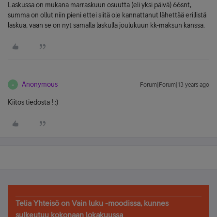
Laskussa on mukana marraskuun osuutta (eli yksi päivä) 66snt,
summa on ollut niin pieni ettei siitä ole kannattanut lähettää erillistä
laskua, vaan se on nyt samalla laskulla joulukuun kk-maksun kanssa.
Anonymous
Forum|Forum|13 years ago
A
Kiitos tiedosta ! :)
Telia Yhteisö on Vain luku -moodissa, kunnes
sulkeutuu kokonaan lokakuussa