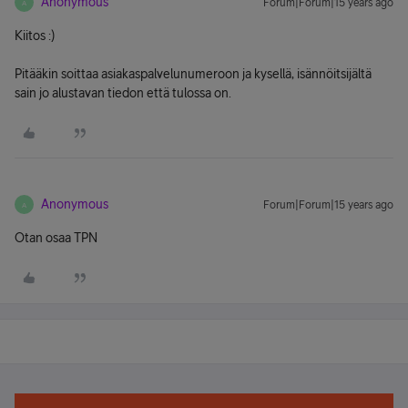
Anonymous
Forum|Forum|15 years ago
A
Kiitos :)
Pitääkin soittaa asiakaspalvelunumeroon ja kysellä, isännöitsijältä
sain jo alustavan tiedon että tulossa on.
Anonymous
Forum|Forum|15 years ago
A
Otan osaa TPN