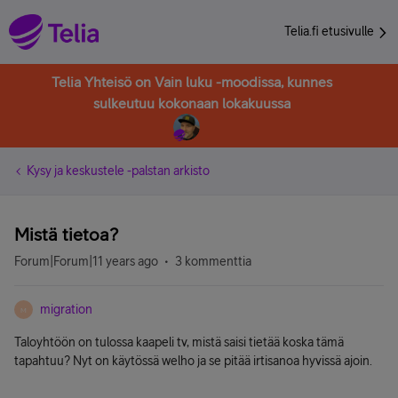
Telia.fi etusivulle
Telia Yhteisö on Vain luku -moodissa, kunnes
sulkeutuu kokonaan lokakuussa
Kysy ja keskustele -palstan arkisto
Mistä tietoa?
Forum|Forum|11 years ago
3 kommenttia
migration
M
Taloyhtöön on tulossa kaapeli tv, mistä saisi tietää koska tämä
tapahtuu? Nyt on käytössä welho ja se pitää irtisanoa hyvissä ajoin.