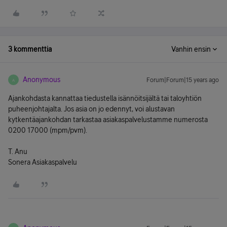
3 kommenttia
Vanhin ensin
Anonymous
Forum|Forum|15 years ago
A
Ajankohdasta kannattaa tiedustella isännöitsijältä tai taloyhtiön
puheenjohtajalta. Jos asia on jo edennyt, voi alustavan
kytkentäajankohdan tarkastaa asiakaspalvelustamme numerosta
0200 17000 (mpm/pvm).
T. Anu
Sonera Asiakaspalvelu