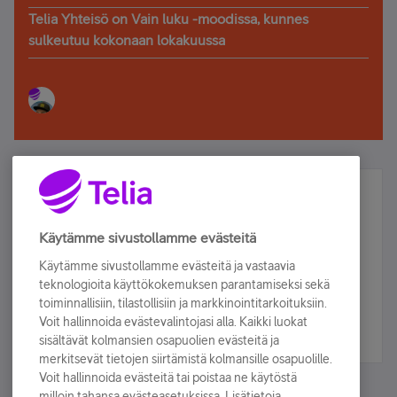
Telia Yhteisö on Vain luku -moodissa, kunnes
sulkeutuu kokonaan lokakuussa
Älä jää paitsi – osallistu ja voita!
Tilaa Telian uutiskirje ja olet mukana arvonnassa.
Käytämme sivustollamme evästeitä
Samalla saat parhaat asiakasedut suoraan
Käytämme sivustollamme evästeitä ja vastaavia
sähköpostiisi.
teknologioita käyttökokemuksen parantamiseksi sekä
toiminnallisiin, tilastollisiin ja markkinointitarkoituksiin.
Voit hallinnoida evästevalintojasi alla. Kaikki luokat
Tilaa nyt
sisältävät kolmansien osapuolien evästeitä ja
merkitsevät tietojen siirtämistä kolmansille osapuolille.
Voit hallinnoida evästeitä tai poistaa ne käytöstä
milloin tahansa evästeasetuksissa. Lisätietoja