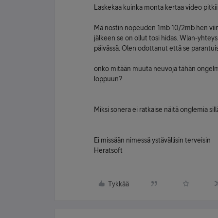
Laskekaa kuinka monta kertaa video pitkii
Mä nostin nopeuden 1mb 10/2mb:hen viime 
jälkeen se on ollut tosi hidas. Wlan-yhteys
päivässä. Olen odottanut että se parantuisi 
onko mitään muuta neuvoja tähän ongelman
loppuun?
Miksi sonera ei ratkaise näitä onglemia sil
Ei missään nimessä ystävällisin terveisin
Heratsoft
Tykkää