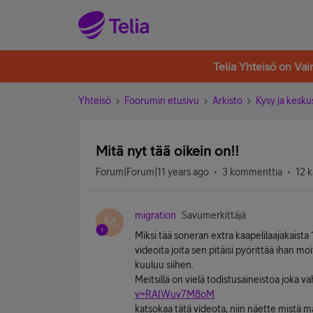
Telia Yhteisö on Va
Yhteisö
Foorumin etusivu
Arkisto
Kysy ja kesku
Mitä nyt tää oikein on!!
Forum|Forum|11 years ago
3 kommenttia
12 k
migration
Savumerkittäjä
M
Miksi tää soneran extra kaapelilaajakaista
videoita joita sen pitäisi pyörittää ihan 
kuuluu siihen.
Meitsillä on vielä todistusaineistoa joka v
v=RAIWuv7M8oM
katsokaa tätä videota, niin näette mistä m