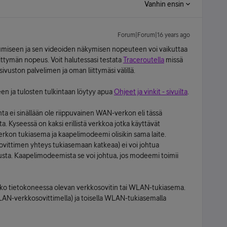
Vanhin ensin
Forum|Forum|16 years ago
tumiseen ja sen videoiden näkymisen nopeuteen voi vaikuttaa
iittymän nopeus. Voit halutessasi testata
Traceroutella
missä
sivuston palvelimen ja oman liittymäsi välillä.
en ja tulosten tulkintaan löytyy apua
Ohjeet ja vinkit - sivuilta
.
a ei sinällään ole riippuvainen WAN-verkon eli tässä
a. Kyseessä on kaksi erillistä verkkoa jotka käyttävät
rkon tukiasema ja kaapelimodeemi olisikin sama laite.
ittimen yhteys tukiasemaan katkeaa) ei voi johtua
lusta. Kaapelimodeemista se voi johtua, jos modeemi toimii
o tietokoneessa olevan verkkosovitin tai WLAN-tukiasema.
 WLAN-verkkosovittimella) ja toisella WLAN-tukiasemalla