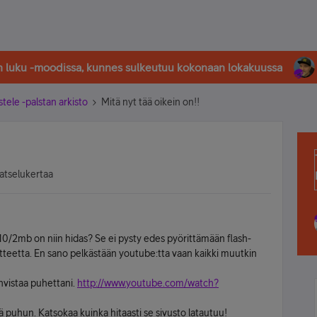
in luku -moodissa, kunnes sulkeutuu kokonaan lokakuussa
stele -palstan arkisto
Mitä nyt tää oikein on!!
atselukertaa
 10/2mb on niin hidas? Se ei pysty edes pyörittämään flash-
moitteetta. En sano pelkästään youtube:tta vaan kaikki muutkin
ahvistaa puhettani.
http://www.youtube.com/watch?
ä puhun. Katsokaa kuinka hitaasti se sivusto latautuu!