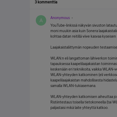
3 kommenttia
Anonymous
A
YouTube-linkissä näkyvän sivuston latau
moni muukin asia kuin Sonera laajakaistal
kohtaa datan reitillä viive kasvaa kyseisen 
Laajakaistaliittymän nopeuden testaamise
WLAN:n eli langattoman lähiverkon toimint
tapauksessa kaapelilaajakaistan toiminnast
keskenään eri tekniikoita, vaikka WLAN-ve
WLAN-yhteyden katkominen (eli verkkosov
kaapelilaajakaistan mahdollisesta hidaste
samalla WLAN-tukiasemana.
WLAN-yhteyden katkomisen aiheuttaa jok
Ristiintestaus toisella tietokoneella (tai
paljastaisi mikä laite yhteyttä katkoo.