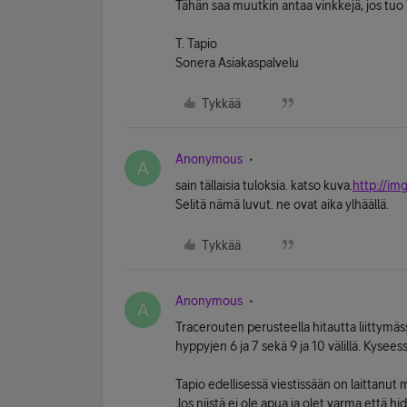
Tähän saa muutkin antaa vinkkejä, jos tu
T. Tapio
Sonera Asiakaspalvelu
Tykkää
Anonymous
A
sain tällaisia tuloksia. katso kuva.
http://i
Selitä nämä luvut. ne ovat aika ylhäällä.
Tykkää
Anonymous
A
Tracerouten perusteella hitautta liittymäss
hyppyjen 6 ja 7 sekä 9 ja 10 välillä. Kysee
Tapio edellisessä viestissään on laittanut 
Jos niistä ei ole apua ja olet varma että h