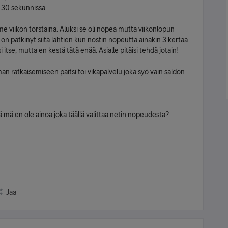
 30 sekunnissa.
viikon torstaina. Aluksi se oli nopea mutta viikonlopun
 on pätkinyt siitä lähtien kun nostin nopeutta ainakin 3 kertaa
itse, mutta en kestä tätä enää. Asialle pitäisi tehdä jotain!
 ratkaisemiseen paitsi toi vikapalvelu joka syö vain saldon
lä mä en ole ainoa joka täällä valittaa netin nopeudesta?
Jaa