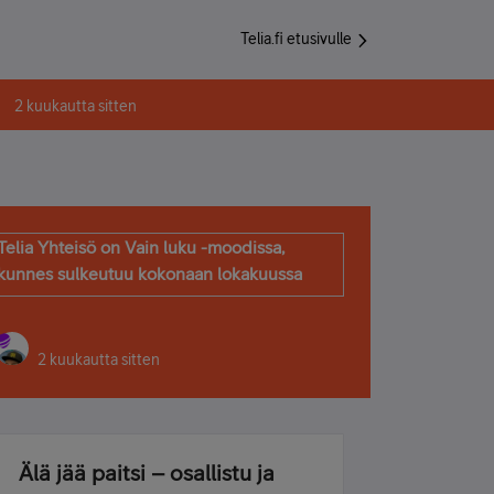
Telia.fi etusivulle
2 kuukautta sitten
Telia Yhteisö on Vain luku -moodissa,
kunnes sulkeutuu kokonaan lokakuussa
2 kuukautta sitten
Älä jää paitsi – osallistu ja