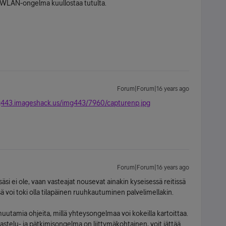
o WLAN-ongelma kuullostaa tutulta.
Forum|Forum|16 years ago
mg443.imageshack.us/img443/7960/capturenp.jpg
Forum|Forum|16 years ago
äsi ei ole, vaan vasteajat nousevat ainakin kyseisessä reitissä
ssä voi toki olla tilapäinen ruuhkautuminen palvelimellakin.
muutamia ohjeita, millä yhteysongelmaa voi kokeilla kartoittaa.
idastelu- ja pätkimisongelma on liittymäkohtainen, voit jättää