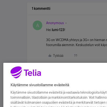
1 kommentti
Anonymous
A
Hei
lumi-123
!
3G on WCDMA yhteys ja 3G+ on hieman no
foorumilla aiemmin. Keskustelun voit käy
Tykkää
Käytämme sivustollamme evästeitä
Käytämme sivustollamme evästeitä ja vastaavia teknologioita kä
toiminnallisiin, tilastollisiin ja markkinointitarkoituksiin. Voit hallinn
sisältävät kolmansien osapuolien evästeitä ja merkitsevät tietojen si