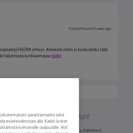
Forum|Forum|13 years ago
peampi HSDPA yhteys. Aiheesta onkin jo keskusteltu tällä
dä halutessasi kurkkaamassa
täältä
.
yttökokemuksen parantamiseksi sekä
oida evästevalintojasi alla. Kaikki luokat
irtämistä kolmansille osapuolille. Voit
Käyttöehdot
Accessibility statement