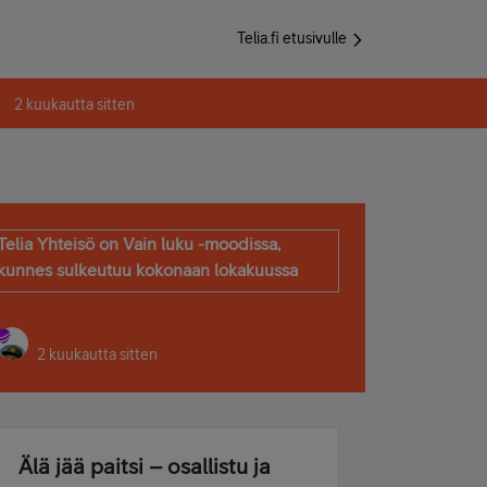
Telia.fi etusivulle
2 kuukautta sitten
Telia Yhteisö on Vain luku -moodissa,
kunnes sulkeutuu kokonaan lokakuussa
2 kuukautta sitten
Älä jää paitsi – osallistu ja