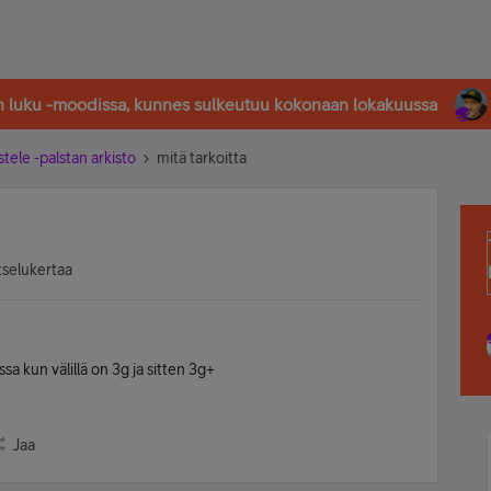
in luku -moodissa, kunnes sulkeutuu kokonaan lokakuussa
stele -palstan arkisto
mitä tarkoitta
tselukertaa
a kun välillä on 3g ja sitten 3g+
Jaa