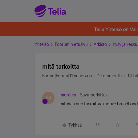
Telia Yhteisö on Va
Yhteisö
Foorumin etusivu
Arkisto
Kysy ja kesku
mitä tarkoitta
Forum|Forum|11 years ago
1 kommentti
14 ka
migration
Savumerkittäjä
M
mitähän nuo tarkoittaa mobile broadbandss
Tykkää