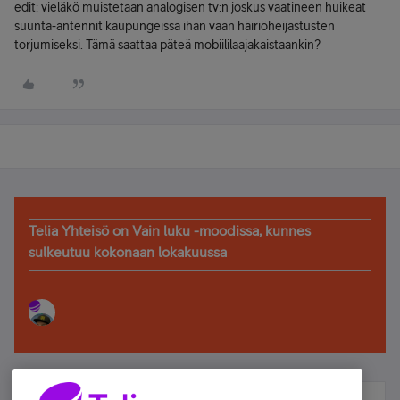
edit: vieläkö muistetaan analogisen tv:n joskus vaatineen huikeat
suunta-antennit kaupungeissa ihan vaan häiriöheijastusten
torjumiseksi. Tämä saattaa päteä mobiililaajakaistaankin?
Telia Yhteisö on Vain luku -moodissa, kunnes
sulkeutuu kokonaan lokakuussa