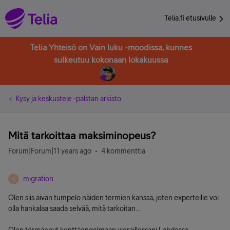
Telia.fi etusivulle
Telia Yhteisö on Vain luku -moodissa, kunnes
sulkeutuu kokonaan lokakuussa
Kysy ja keskustele -palstan arkisto
Mitä tarkoittaa maksiminopeus?
Forum|Forum|11 years ago
4 kommenttia
migration
M
Olen siis aivan tumpelo näiden termien kanssa, joten experteille voi
olla hankalaa saada selvää, mitä tarkoitan...