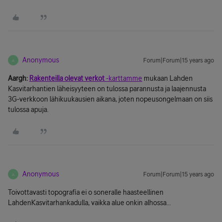
Anonymous
Forum|Forum|15 years ago
A
Aargh:
Rakenteilla olevat verkot
-karttamme
mukaan Lahden
Kasvitarhantien läheisyyteen on tulossa parannusta ja laajennusta
3G-verkkoon lähikuukausien aikana, joten nopeusongelmaan on siis
tulossa apuja.
Anonymous
Forum|Forum|15 years ago
A
Toivottavasti topografia ei o soneralle haasteellinen
LahdenKasvitarhankadulla, vaikka alue onkin alhossa...