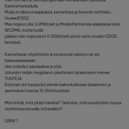
Olen törmännyt kenttäongelmaan vieraillessani Lahdessa
Kasvitarhankadulla.
Mulla on liikkuva laajakaista, kannettava ja Soneran nettitikku
HuaweiE1552.
Max.nopeus olisi 3.6Mbit/sek ja MobilePartnerissa alalaidassa lukisi
WCDMA, mutta tuolla
pääsee vain nopeuteen 0-55kbit/sek ja tosi usein jossakin EDGE-
kentässä.
Kannettavan ohjelmiston ja virusturvan päivitys vie siis
kaaauaaaaaaaaan...
olen kokeillut päiväsaikaa ja yötä.
Johonkin neljän megatavun päivityksen lataamiseen menee
TUNTEJA.
Kotonani (eri kaupunki) selviän kaikenkaikkiaan lataamisen ja
asennuksen kanssa 15-30minuutissa!
Mitä tehdä, mitä pitäisi hankkia? Tarkoitan, mitä suosittelisin tuossa
osoitteessa asuvalle tuttavalleni?
GRRR ?