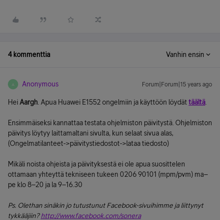
4 kommenttia
Vanhin ensin
Anonymous
Forum|Forum|15 years ago
A
Hei
Aargh
. Apua Huawei E1552 ongelmiin ja käyttöön löydät
täältä
.
Ensimmäiseksi kannattaa testata ohjelmiston päivitystä. Ohjelmiston
päivitys löytyy laittamaltani sivulta, kun selaat sivua alas,
(Ongelmatilanteet->päivitystiedostot->lataa tiedosto)
Mikäli noista ohjeista ja päivityksestä ei ole apua suosittelen
ottamaan yhteyttä tekniseen tukeen 0206 90101 (mpm/pvm) ma–
pe klo 8–20 ja la 9–16.30
Ps. Olethan sinäkin jo tutustunut Facebook-sivuihimme ja liittynyt
tykkääjiin?
http://www.facebook.com/sonera