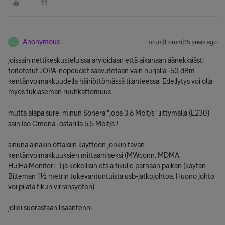
Anonymous
Forum|Forum|15 years ago
A
joissain nettikeskusteluissa arvioidaan että aikanaan äänekkäästi
toitotetut JOPA-nopeudet saavutetaan vain hurjalla -50 dBm
kentänvoimakkuudella häiriöttömässä tilanteessa. Edellytys voi olla
myös tukiaseman ruuhkattomuus
mutta äläpä sure: minun Sonera "jopa 3,6 Mbit/s" liittymällä (E230)
sain Iso Omena -ostarilla 5,5 Mbit/s !
sinuna ainakin ottaisiin käyttöön jonkin tavan
kentänvoimakkuuksien mittaamiseksi (MWconn, MDMA,
HuiHaiMonitori...) ja kokeilisin etsiä tikulle parhaan paikan (käytän
Bilteman 1½ metrin tukevantuntuista usb-jatkojohtoa. Huono johto
voi pilata tikun virransyötön).
jollei suorastaan lisäantenni ...