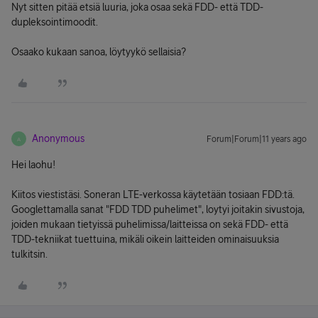
Nyt sitten pitää etsiä luuria, joka osaa sekä FDD- että TDD-
dupleksointimoodit.
Osaako kukaan sanoa, löytyykö sellaisia?
Anonymous
Forum|Forum|11 years ago
A
Hei laohu!
Kiitos viestistäsi. Soneran LTE-verkossa käytetään tosiaan FDD:tä.
Googlettamalla sanat "FDD TDD puhelimet", loytyi joitakin sivustoja,
joiden mukaan tietyissä puhelimissa/laitteissa on sekä FDD- että
TDD-tekniikat tuettuina, mikäli oikein laitteiden ominaisuuksia
tulkitsin.