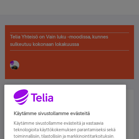
Telia Yhteisö on Vain luku -moodissa, kunnes
sulkeutuu kokonaan lokakuussa
Älä jää paitsi – osallistu ja voita!
Tilaa Telian uutiskirje ja olet mukana arvonnassa.
Käytämme sivustollamme evästeitä
Samalla saat parhaat asiakasedut suoraan
Käytämme sivustollamme evästeitä ja vastaavia
sähköpostiisi.
teknologioita käyttökokemuksen parantamiseksi sekä
toiminnallisiin, tilastollisiin ja markkinointitarkoituksiin.