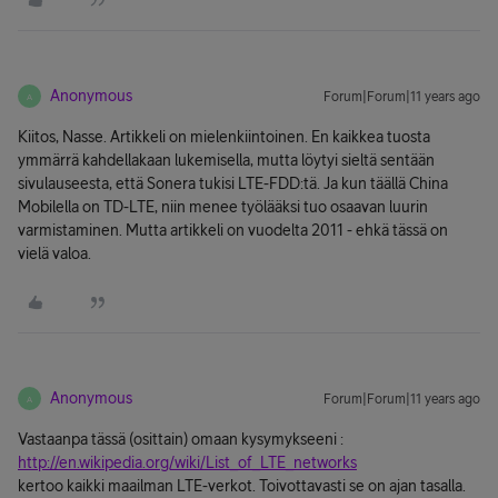
Anonymous
Forum|Forum|11 years ago
A
Kiitos, Nasse. Artikkeli on mielenkiintoinen. En kaikkea tuosta
ymmärrä kahdellakaan lukemisella, mutta löytyi sieltä sentään
sivulauseesta, että Sonera tukisi LTE-FDD:tä. Ja kun täällä China
Mobilella on TD-LTE, niin menee työlääksi tuo osaavan luurin
varmistaminen. Mutta artikkeli on vuodelta 2011 - ehkä tässä on
vielä valoa.
Anonymous
Forum|Forum|11 years ago
A
Vastaanpa tässä (osittain) omaan kysymykseeni :
http://en.wikipedia.org/wiki/List_of_LTE_networks
kertoo kaikki maailman LTE-verkot. Toivottavasti se on ajan tasalla.