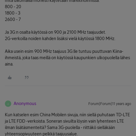
mitä ulkomailla monesti käytetään markkinoinnissa:
800 - 20
1800 - 3
2600 - 7
Ja 3G:n osalta käytössä on 900 ja 2100 MHz taajuudet.
2G-verkoilla noiden kahden lisäksi vielä käytössä 1800 MHz.
Aika usein esim 900 MHz taajuus 3G:lle tuntuu puuttuvan Kiina-
ihmeistä, joka taas meillä on käytössä kaupunkien ulkopuolella lähes
aina.
Anonymous
Forum|Forum|11 years ago
A
Kun katselen esim China Mobilen sivuja, niin siellä puhutaan TD-LTE
ja LTE FDD -verkoista. Soneran sivuilta löysin vain lyhenteen LTE
ilman lisätäsmenteitä? Sama 3G-puolella - riittäkö sielläkään
yhteensopivuuteen pelkkä taajuusalue.