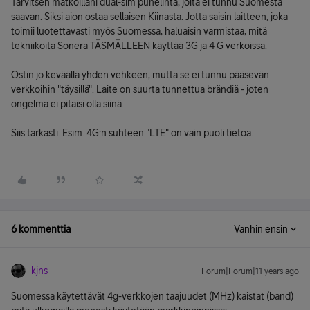
Tarvitsen matkoillani dual-sim puhelinta, joita ei tunnu Suomesta
saavan. Siksi aion ostaa sellaisen Kiinasta. Jotta saisin laitteen, joka
toimii luotettavasti myös Suomessa, haluaisin varmistaa, mitä
tekniikoita Sonera TÄSMÄLLEEN käyttää 3G ja 4 G verkoissa.
Ostin jo keväällä yhden vehkeen, mutta se ei tunnu pääsevän
verkkoihin "täysillä". Laite on suurta tunnettua brändiä - joten
ongelma ei pitäisi olla siinä.
Siis tarkasti. Esim. 4G:n suhteen "LTE" on vain puoli tietoa.
6 kommenttia
Vanhin ensin
kjns
Forum|Forum|11 years ago
Suomessa käytettävät 4g-verkkojen taajuudet (MHz) kaistat (band)