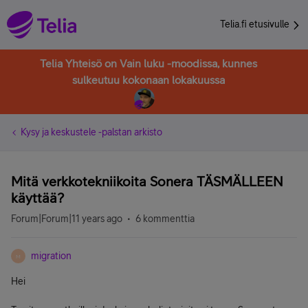
Telia.fi etusivulle
Telia Yhteisö on Vain luku -moodissa, kunnes
sulkeutuu kokonaan lokakuussa
Kysy ja keskustele -palstan arkisto
Mitä verkkotekniikoita Sonera TÄSMÄLLEEN
käyttää?
Forum|Forum|11 years ago
6 kommenttia
migration
M
Hei