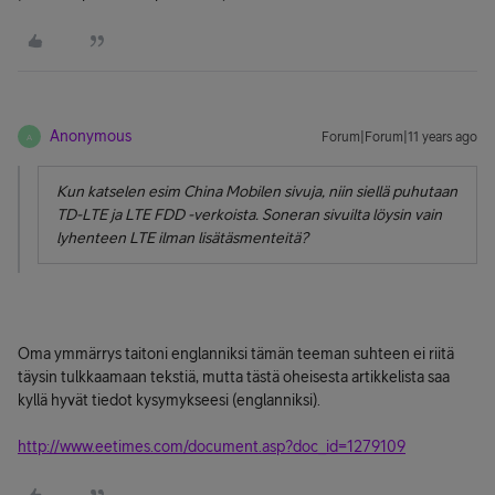
Anonymous
Forum|Forum|11 years ago
A
Kun katselen esim China Mobilen sivuja, niin siellä puhutaan
TD-LTE ja LTE FDD -verkoista. Soneran sivuilta löysin vain
lyhenteen LTE ilman lisätäsmenteitä?
Oma ymmärrys taitoni englanniksi tämän teeman suhteen ei riitä
täysin tulkkaamaan tekstiä, mutta tästä oheisesta artikkelista saa
kyllä hyvät tiedot kysymykseesi (englanniksi).
http://www.eetimes.com/document.asp?doc_id=1279109