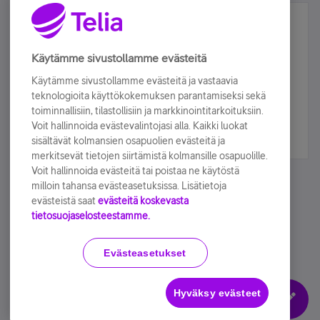
Älä jää paitsi – osallistu ja voita!
Tilaa Telian uutiskirje ja olet mukana arvonnassa.
Käytämme sivustollamme evästeitä
Samalla saat parhaat asiakasedut suoraan
Käytämme sivustollamme evästeitä ja vastaavia
sähköpostiisi.
teknologioita käyttökokemuksen parantamiseksi sekä
toiminnallisiin, tilastollisiin ja markkinointitarkoituksiin.
Voit hallinnoida evästevalintojasi alla. Kaikki luokat
Tilaa nyt
sisältävät kolmansien osapuolien evästeitä ja
merkitsevät tietojen siirtämistä kolmansille osapuolille.
Voit hallinnoida evästeitä tai poistaa ne käytöstä
milloin tahansa evästeasetuksissa. Lisätietoja
evästeistä saat
evästeitä koskevasta
tietosuojaselosteestamme.
Käyttöehdot
Accessibility statement
Evästeasetukset
Hyväksy evästeet
Evästeasetukset