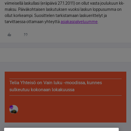
viimeisellä laskullasi (eräpäivä 27.1.2011) on ollut vasta joulukuun kk-
maksu. Päiväkohtaisen laskutuksen vuoksi laskun loppusumma on
ollut korkeampi. Suosittelen tarkistamaan laskuerittelyt ja
tarvittaessa ottamaan yhteyttä
asiakaspalveluumme
.
Telia Yhteisö on Vain luku -moodissa, kunnes
sulkeutuu kokonaan lokakuussa