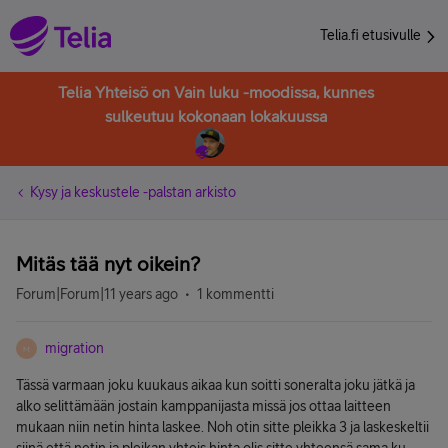
Telia.fi etusivulle
Telia Yhteisö on Vain luku -moodissa, kunnes
sulkeutuu kokonaan lokakuussa
Kysy ja keskustele -palstan arkisto
Mitäs tää nyt oikein?
Forum|Forum|11 years ago
1 kommentti
migration
M
Tässä varmaan joku kuukaus aikaa kun soitti soneralta joku jätkä ja
alko selittämään jostain kamppanijasta missä jos ottaa laitteen
mukaan niin netin hinta laskee. Noh otin sitte pleikka 3 ja laskeskeltii