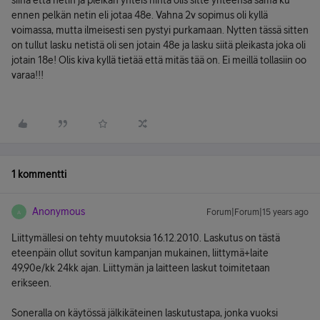
siinä että netin ja pleikan yhteis hinta olis sitte yhteensä sama ku
ennen pelkän netin eli jotaa 48e. Vahna 2v sopimus oli kyllä
voimassa, mutta ilmeisesti sen pystyi purkamaan. Nytten tässä sitten
on tullut lasku netistä oli sen jotain 48e ja lasku siitä pleikasta joka oli
jotain 18e! Olis kiva kyllä tietää että mitäs tää on. Ei meillä tollasiin oo
varaa!!!
1 kommentti
Anonymous
Forum|Forum|15 years ago
A
Liittymällesi on tehty muutoksia 16.12.2010. Laskutus on tästä
eteenpäin ollut sovitun kampanjan mukainen, liittymä+laite
49,90e/kk 24kk ajan. Liittymän ja laitteen laskut toimitetaan
erikseen.
Soneralla on käytössä jälkikäteinen laskutustapa, jonka vuoksi