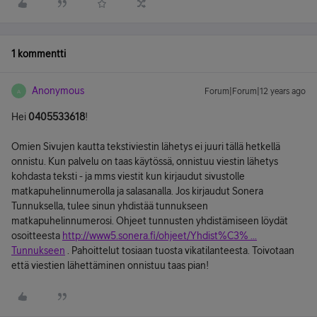
1 kommentti
Anonymous
Forum|Forum|12 years ago
A
Hei
0405533618
!
Omien Sivujen kautta tekstiviestin lähetys ei juuri tällä hetkellä
onnistu. Kun palvelu on taas käytössä, onnistuu viestin lähetys
kohdasta teksti - ja mms viestit kun kirjaudut sivustolle
matkapuhelinnumerolla ja salasanalla. Jos kirjaudut Sonera
Tunnuksella, tulee sinun yhdistää tunnukseen
matkapuhelinnumerosi. Ohjeet tunnusten yhdistämiseen löydät
osoitteesta
http://www5.sonera.fi/ohjeet/Yhdist%C3% ...
Tunnukseen
. Pahoittelut tosiaan tuosta vikatilanteesta. Toivotaan
että viestien lähettäminen onnistuu taas pian!