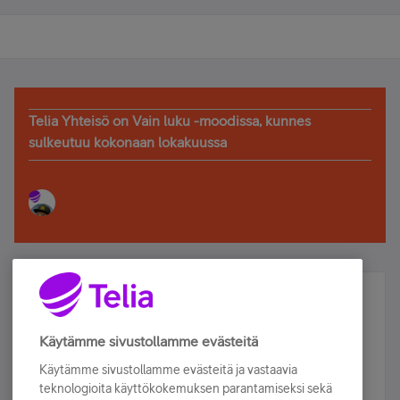
Telia Yhteisö on Vain luku -moodissa, kunnes
sulkeutuu kokonaan lokakuussa
Älä jää paitsi – osallistu ja voita!
Tilaa Telian uutiskirje ja olet mukana arvonnassa.
Käytämme sivustollamme evästeitä
Samalla saat parhaat asiakasedut suoraan
Käytämme sivustollamme evästeitä ja vastaavia
sähköpostiisi.
teknologioita käyttökokemuksen parantamiseksi sekä