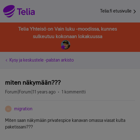
Telia.fi etusivulle
Telia Yhteisö on Vain luku -moodissa, kunnes
sulkeutuu kokonaan lokakuussa
Kysy ja keskustele -palstan arkisto
miten näkymään???
Forum|Forum|11 years ago
1 kommentti
migration
M
Miten saan näkymään privatespice kanavan omassa viasat kulta
paketissani???