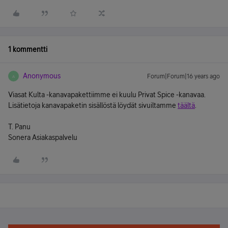
1 kommentti
Anonymous
Forum|Forum|16 years ago
A
Viasat Kulta -kanavapakettiimme ei kuulu Privat Spice -kanavaa.
Lisätietoja kanavapaketin sisällöstä löydät sivuiltamme
täältä
.
T. Panu
Sonera Asiakaspalvelu