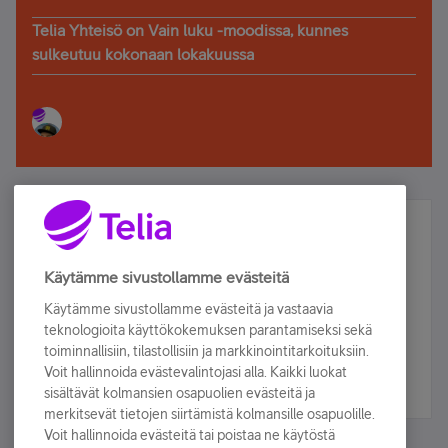
Telia Yhteisö on Vain luku -moodissa, kunnes
sulkeutuu kokonaan lokakuussa
Älä jää paitsi – osallistu ja voita!
Tilaa Telian uutiskirje ja olet mukana arvonnassa.
Käytämme sivustollamme evästeitä
Samalla saat parhaat asiakasedut suoraan
Käytämme sivustollamme evästeitä ja vastaavia
sähköpostiisi.
teknologioita käyttökokemuksen parantamiseksi sekä
toiminnallisiin, tilastollisiin ja markkinointitarkoituksiin.
Voit hallinnoida evästevalintojasi alla. Kaikki luokat
Tilaa nyt
sisältävät kolmansien osapuolien evästeitä ja
merkitsevät tietojen siirtämistä kolmansille osapuolille.
Voit hallinnoida evästeitä tai poistaa ne käytöstä