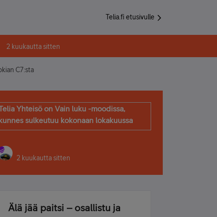
Telia.fi etusivulle
2 kuukautta sitten
okian C7:sta
Telia Yhteisö on Vain luku -moodissa,
kunnes sulkeutuu kokonaan lokakuussa
2 kuukautta sitten
Älä jää paitsi – osallistu ja