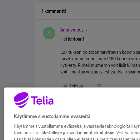
1 kommentti
Anonymous
A
Hei
lehtoan1
!
Lukituksen poistoon tarvittavan koodin sa
tarvitsemme puhelimen IMEI koodin sekä 
kytketty. Puhelinnumeron voit lisätä ilman
voit ilmoittaa vastausviestissä. Näin saam
Tykkää
Käytämme sivustollamme evästeitä
Käytämme sivustollamme evästeitä ja vastaavia teknologioita kä
toiminnallisiin, tilastollisiin ja markkinointitarkoituksiin. Voit hallinn
sisältävät kolmansien osapuolien evästeitä ja merkitsevät tietojen si