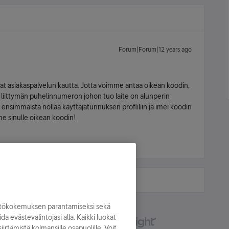
Forum|Forum|12 years ago
at asiakaspalvelun kautta. Jotta voimme antaa oikean koodin,
liittymän puhelinnumeron johon tuo laite on alunperin
 ensimmäistä nollaa käyttäjätunnuksen profiiliin ja imei koodin
me sinulle oikean koodin!
yttökokemuksen parantamiseksi sekä
oida evästevalintojasi alla. Kaikki luokat
irtämistä kolmansille osapuolille. Voit