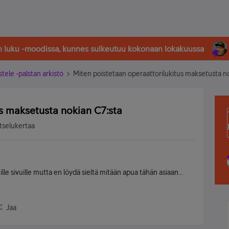
in luku -moodissa, kunnes sulkeutuu kokonaan lokakuussa
stele -palstan arkisto
Miten poistetaan operaattorilukitus maksetusta n
us maksetusta nokian C7:sta
tselukertaa
 sivuille mutta en löydä sieltä mitään apua tähän asiaan...
Jaa