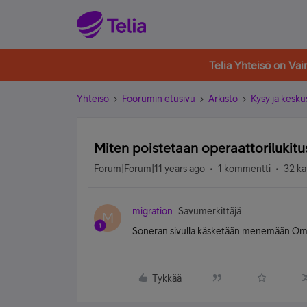
Telia Yhteisö on Va
Yhteisö
Foorumin etusivu
Arkisto
Kysy ja kesku
Miten poistetaan operaattorilukit
Forum|Forum|11 years ago
1 kommentti
32 ka
migration
Savumerkittäjä
M
Soneran sivulla käsketään menemään Omille
Tykkää