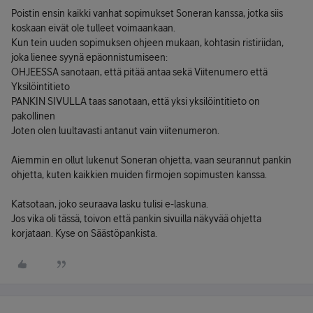
Poistin ensin kaikki vanhat sopimukset Soneran kanssa, jotka siis
koskaan eivät ole tulleet voimaankaan.
Kun tein uuden sopimuksen ohjeen mukaan, kohtasin ristiriidan,
joka lienee syynä epäonnistumiseen:
OHJEESSA sanotaan, että pitää antaa sekä Viitenumero että
Yksilöintitieto
PANKIN SIVULLA taas sanotaan, että yksi yksilöintitieto on
pakollinen
Joten olen luultavasti antanut vain viitenumeron.
Aiemmin en ollut lukenut Soneran ohjetta, vaan seurannut pankin
ohjetta, kuten kaikkien muiden firmojen sopimusten kanssa.
Katsotaan, joko seuraava lasku tulisi e-laskuna.
Jos vika oli tässä, toivon että pankin sivuilla näkyvää ohjetta
korjataan. Kyse on Säästöpankista.