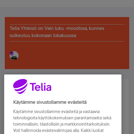
Telia Yhteisö on Vain luku -moodissa, kunnes
sulkeutuu kokonaan lokakuussa
Älä jää paitsi – osallistu ja voita!
Tilaa Telian uutiskirje ja olet mukana arvonnassa.
Käytämme sivustollamme evästeitä
Samalla saat parhaat asiakasedut suoraan
Käytämme sivustollamme evästeitä ja vastaavia
sähköpostiisi.
teknologioita käyttökokemuksen parantamiseksi sekä
toiminnallisiin, tilastollisiin ja markkinointitarkoituksiin.
Voit hallinnoida evästevalintojasi alla. Kaikki luokat
Tilaa nyt