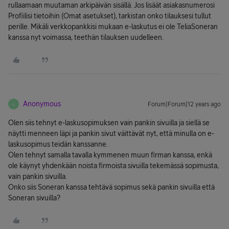
rullaamaan muutaman arkipäivän sisällä. Jos lisäät asiakasnumerosi
Profiilisi tietoihin (Omat asetukset), tarkistan onko tilauksesi tullut
perille. Mikäli verkkopankkisi mukaan e-laskutus ei ole TeliaSoneran
kanssa nyt voimassa, teethän tilauksen uudelleen.
Anonymous
Forum|Forum|12 years ago
A
Olen siis tehnyt e-laskusopimuksen vain pankin sivuilla ja siellä se
näytti menneen läpi ja pankin sivut väittävät nyt, että minulla on e-
laskusopimus teidän kanssanne.
Olen tehnyt samalla tavalla kymmenen muun firman kanssa, enkä
ole käynyt yhdenkään noista firmoista sivuilla tekemässä sopimusta,
vain pankin sivuilla.
Onko siis Soneran kanssa tehtävä sopimus sekä pankin sivuilla että
Soneran sivuilla?