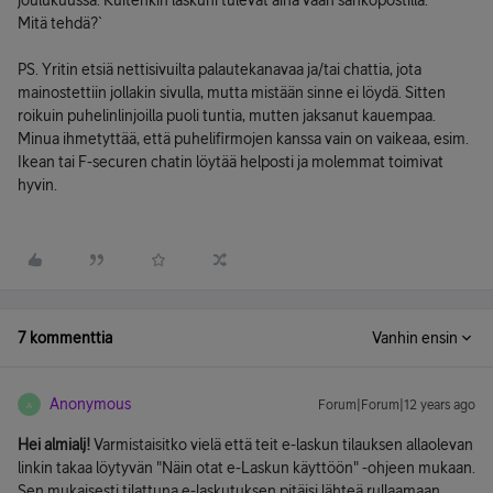
joulukuussa. Kuitenkin laskuni tulevat aina vaan sähköpostilla.
Mitä tehdä?`
PS. Yritin etsiä nettisivuilta palautekanavaa ja/tai chattia, jota
mainostettiin jollakin sivulla, mutta mistään sinne ei löydä. Sitten
roikuin puhelinlinjoilla puoli tuntia, mutten jaksanut kauempaa.
Minua ihmetyttää, että puhelifirmojen kanssa vain on vaikeaa, esim.
Ikean tai F-securen chatin löytää helposti ja molemmat toimivat
hyvin.
7 kommenttia
Vanhin ensin
Anonymous
Forum|Forum|12 years ago
A
Hei almialj!
Varmistaisitko vielä että teit e-laskun tilauksen allaolevan
linkin takaa löytyvän "Näin otat e-Laskun käyttöön" -ohjeen mukaan.
Sen mukaisesti tilattuna e-laskutuksen pitäisi lähteä rullaamaan.