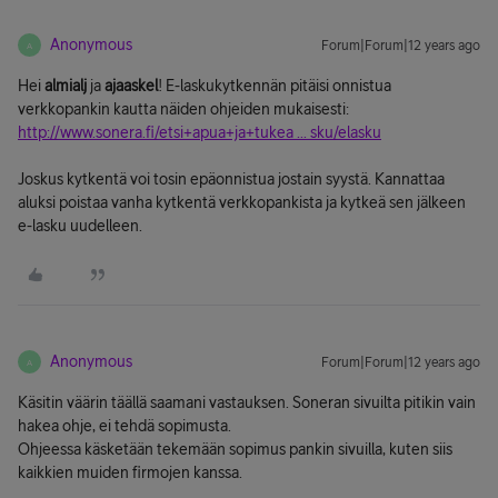
Anonymous
Forum|Forum|12 years ago
A
Hei
almialj
ja
ajaaskel
! E-laskukytkennän pitäisi onnistua
verkkopankin kautta näiden ohjeiden mukaisesti:
http://www.sonera.fi/etsi+apua+ja+tukea ... sku/elasku
Joskus kytkentä voi tosin epäonnistua jostain syystä. Kannattaa
aluksi poistaa vanha kytkentä verkkopankista ja kytkeä sen jälkeen
e-lasku uudelleen.
Anonymous
Forum|Forum|12 years ago
A
Käsitin väärin täällä saamani vastauksen. Soneran sivuilta pitikin vain
hakea ohje, ei tehdä sopimusta.
Ohjeessa käsketään tekemään sopimus pankin sivuilla, kuten siis
kaikkien muiden firmojen kanssa.