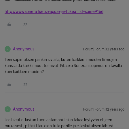
http://www.sonera.fi/etsi+apua+ja+tukea ... d=some9166
Anonymous
Forum|Forum|12 years ago
A
Tein sopimuksen pankin sivuilla, kuten kaikkien muiden firmojen
kanssa. Ja kaikki muut toimivat. Pitääkö Soneran sopimus eri tavalla
kuin kaikkien muiden?
Anonymous
Forum|Forum|12 years ago
A
Jos tilasit e-laskun tuon antamani linkin takaa löytyvän ohjeen
mukaisesti, pitäisi tilauksen tulla perille ja e-laskutuksen lähteä