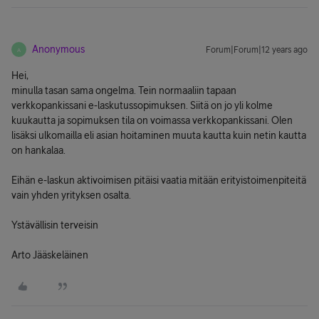
Anonymous
Forum|Forum|12 years ago
A
Hei,
minulla tasan sama ongelma. Tein normaaliin tapaan
verkkopankissani e-laskutussopimuksen. Siitä on jo yli kolme
kuukautta ja sopimuksen tila on voimassa verkkopankissani. Olen
lisäksi ulkomailla eli asian hoitaminen muuta kautta kuin netin kautta
on hankalaa.
Eihän e-laskun aktivoimisen pitäisi vaatia mitään erityistoimenpiteitä
vain yhden yrityksen osalta.
Ystävällisin terveisin
Arto Jääskeläinen