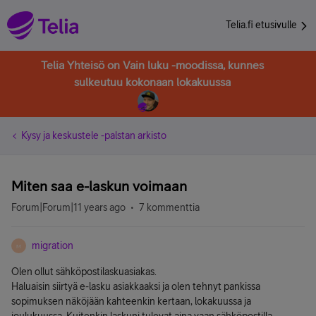
Telia.fi etusivulle
Telia Yhteisö on Vain luku -moodissa, kunnes
sulkeutuu kokonaan lokakuussa
Kysy ja keskustele -palstan arkisto
Miten saa e-laskun voimaan
Forum|Forum|11 years ago
7 kommenttia
migration
M
Olen ollut sähköpostilaskuasiakas.
Haluaisin siirtyä e-lasku asiakkaaksi ja olen tehnyt pankissa
sopimuksen näköjään kahteenkin kertaan, lokakuussa ja