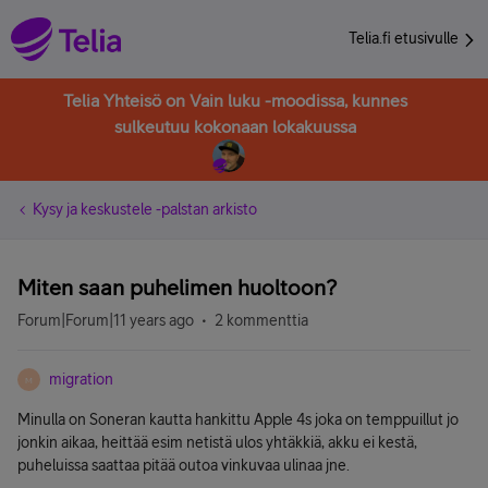
Telia.fi etusivulle
Telia Yhteisö on Vain luku -moodissa, kunnes
sulkeutuu kokonaan lokakuussa
Kysy ja keskustele -palstan arkisto
Miten saan puhelimen huoltoon?
Forum|Forum|11 years ago
2 kommenttia
migration
M
Minulla on Soneran kautta hankittu Apple 4s joka on temppuillut jo
jonkin aikaa, heittää esim netistä ulos yhtäkkiä, akku ei kestä,
puheluissa saattaa pitää outoa vinkuvaa ulinaa jne.