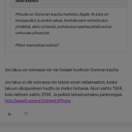
Skoo kirjoitti:
Minulla on Soneran kautta hankittu Apple 4s joka on
temppuillut jo jonkin aikaa, heittää esim netistä ulos
yhtäkkiä, akku ei kestä, puheluissa saattaa pitää outoa
vinkuvaa ulinaa jne.
Miten kannattaa toimia?
Jos takuu on voimassa niin vie tosiaan huoltoon Soneran kautta.
Jos takuu ei ole voimassa niin tekisin ensin reklamaation, koska
takuun ulkopuolinen huolto on melko hintavaa. Akun vaihto 150€,
koko laitteen vaihto 293€. Ja pelkkä tarkastusmaksu parikymppiä.
http://www5.sonera.fi/ohjeet/IPhone