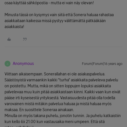
osaa käyttää sähköpostia - mutta ei vain näy olevan!
Minusta tässä on kysymys vain siitä että Sonera haluaa rahastaa
asiakkaitaan kaikessa missä pystyy välittämättä pätkääkään
asiakkaista!
Anonymous
Forum|Forum|16 years ago
A
Viittaan aikaisempaan. Sonerallahan ei ole asiakaspalvelua.
Säästösyistä varmaankin kaikki "turha" asiakkaita palveleva palvelu
on poistettu. Mutta, mikä on sitten loppujen lopuksi asiakkaita
palvelevaa muu kuin pitää asiakkaistaan kiinni. Kaikki vaan kun eivät
pääse irti kyseisestä yrityksestä. Vastaisuudesta pitää olla todella
varovainen mistä mitäkin palvelua haluaa ja mistä haluaa myös
maksaa. En suosittele Soneraa ainakaan.
Minulla on myös takana puhelu, jonotin tunnin. Ja puhelu katkaistiin
kun kello löi 21.00 kun vastausaika meni umpeen. Että sitä