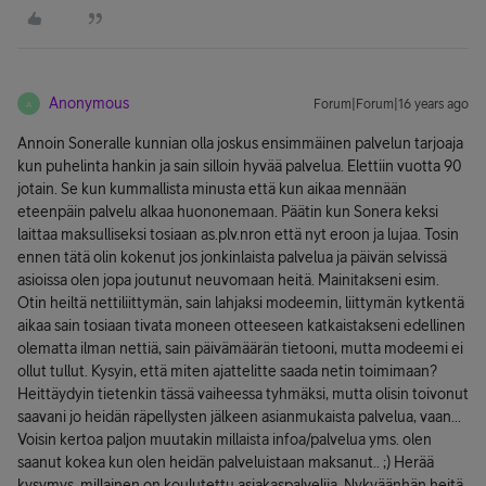
Anonymous
Forum|Forum|16 years ago
A
Annoin Soneralle kunnian olla joskus ensimmäinen palvelun tarjoaja
kun puhelinta hankin ja sain silloin hyvää palvelua. Elettiin vuotta 90
jotain. Se kun kummallista minusta että kun aikaa mennään
eteenpäin palvelu alkaa huononemaan. Päätin kun Sonera keksi
laittaa maksulliseksi tosiaan as.plv.nron että nyt eroon ja lujaa. Tosin
ennen tätä olin kokenut jos jonkinlaista palvelua ja päivän selvissä
asioissa olen jopa joutunut neuvomaan heitä. Mainitakseni esim.
Otin heiltä nettiliittymän, sain lahjaksi modeemin, liittymän kytkentä
aikaa sain tosiaan tivata moneen otteeseen katkaistakseni edellinen
olematta ilman nettiä, sain päivämäärän tietooni, mutta modeemi ei
ollut tullut. Kysyin, että miten ajattelitte saada netin toimimaan?
Heittäydyin tietenkin tässä vaiheessa tyhmäksi, mutta olisin toivonut
saavani jo heidän räpellysten jälkeen asianmukaista palvelua, vaan...
Voisin kertoa paljon muutakin millaista infoa/palvelua yms. olen
saanut kokea kun olen heidän palveluistaan maksanut.. ;) Herää
kysymys, millainen on koulutettu asiakaspalvelija. Nykyäänhän heitä