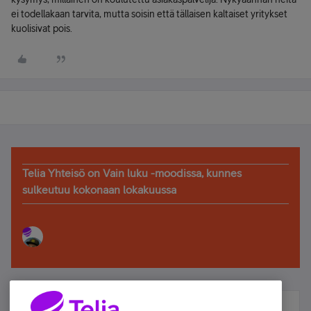
ei todellakaan tarvita, mutta soisin että tällaisen kaltaiset yritykset
kuolisivat pois.
Telia Yhteisö on Vain luku -moodissa, kunnes
sulkeutuu kokonaan lokakuussa