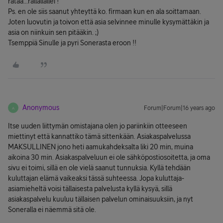
rataa...rallallallei !
Ps. en ole siis saanut yhteyttä ko. firmaan kun en ala soittamaan.
Joten luovutin ja toivon että asia selvinnee minulle kysymättäkin ja
asia on niinkuin sen pitääkin. ;)
Tsemppiä Sinulle ja pyri Sonerasta eroon !!
Anonymous
Forum|Forum|16 years ago
A
Itse uuden liittymän omistajana olen jo pariinkiin otteeseen
miettinyt että kannattiko tämä sittenkään. Asiakaspalvelussa
MAKSULLINEN jono heti aamukahdeksalta liki 20 min, muina
aikoina 30 min. Asiakaspalveluun ei ole sähköpostiosoitetta, ja oma
sivu ei toimi, sillä en ole vielä saanut tunnuksia. Kyllä tehdään
kuluttajan elämä vaikeaksi tässä suhteessa. Jopa kuluttaja-
asiamieheltä voisi tällaisesta palvelusta kyllä kysyä, sillä
asiakaspalvelu kuuluu tällaisen palvelun ominaisuuksiin, ja nyt
Soneralla ei näemmä sitä ole.