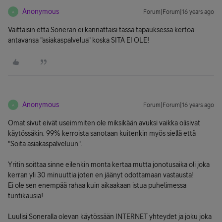
Anonymous
Forum|Forum|16 years ago
A
Väittäisin että Soneran ei kannattaisi tässä tapauksessa kertoa
antavansa "asiakaspalvelua" koska SITÄ EI OLE!
Anonymous
Forum|Forum|16 years ago
A
Omat sivut eivät useimmiten ole miksikään avuksi vaikka olisivat
käytössäkin. 99% kerroista sanotaan kuitenkin myös siellä että
"Soita asiakaspalveluun".
Yritin soittaa sinne eilenkin monta kertaa mutta jonotusaika oli joka
kerran yli 30 minuuttia joten en jäänyt odottamaan vastausta!
Ei ole sen enempää rahaa kuin aikaakaan istua puhelimessa
tuntikausia!
Luulisi Soneralla olevan käytössään INTERNET yhteydet ja joku joka