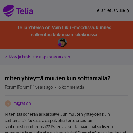
Telia.fi etusivulle
Telia Yhteisö on Vain luku -moodissa, kunnes
sulkeutuu kokonaan lokakuussa
Kysy ja keskustele -palstan arkisto
miten yhteyttä muuten kun soittamalla?
Forum|Forum|11 years ago
6 kommenttia
migration
M
Miten saa soneran asikaspalveluun muuten yhteyden kuin
soittamalla? Kuka asiakaspalvelija kertoisi suoran
sähköpostiosoitteensa?? Ps. en ala soittamaan maksulliseen