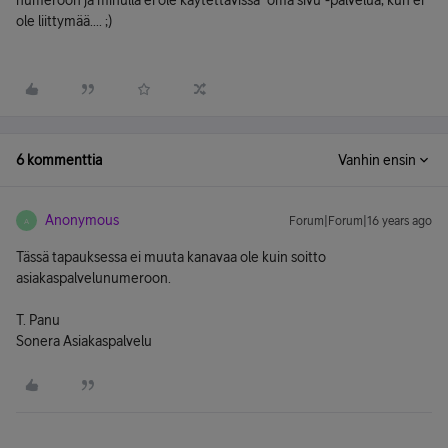
numeroon ja minulla ei ole käytettävissä "oma sivu"-palvelua, kun ei
ole liittymää.... ;)
6 kommenttia
Vanhin ensin
Anonymous
Forum|Forum|16 years ago
A
Tässä tapauksessa ei muuta kanavaa ole kuin soitto
asiakaspalvelunumeroon.
T. Panu
Sonera Asiakaspalvelu