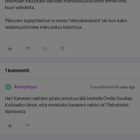
tekemään eikä pitäisi olla edes mahdollisuutta siihen ennen ensi
kuun vaihdetta.
Pikkuisen kypsyttää kun ei noista "oletuskanavista" ole kuin kaksi
sellaista jota tulee edes joskus katsottua...
1 kommentti
Anonymous
Forum|Forum|14 years ago
A
Hei! Kanavien vaihdon pitäisi onnistua tällä hetkellä Omilla Sivuillasi.
Kuittaatko tänne, että onnistuiko kanavien vaihto ok? Pahoittelut
tilanteesta.