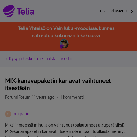
Telia.fi etusivulle
Telia Yhteisö on Vain luku -moodissa, kunnes
sulkeutuu kokonaan lokakuussa
Kysy ja keskustele -palstan arkisto
MIX-kanavapaketin kanavat vaihtuneet
itsestään
Forum|Forum|11 years ago
1 kommentti
migration
M
Miksi ihmeessä minulla on vaihtunut (palautuneet alkuperäisiksi)
MIX-kanavapaketin kanavat. Itse en ole mitään tuollaista mennyt