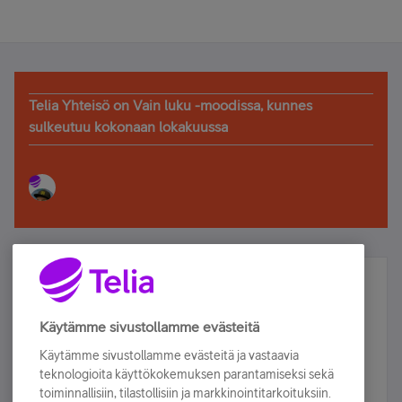
Telia Yhteisö on Vain luku -moodissa, kunnes
sulkeutuu kokonaan lokakuussa
Älä jää paitsi – osallistu ja voita!
Tilaa Telian uutiskirje ja olet mukana arvonnassa.
Käytämme sivustollamme evästeitä
Samalla saat parhaat asiakasedut suoraan
Käytämme sivustollamme evästeitä ja vastaavia
sähköpostiisi.
teknologioita käyttökokemuksen parantamiseksi sekä
toiminnallisiin, tilastollisiin ja markkinointitarkoituksiin.