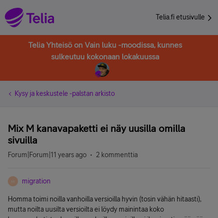
Telia.fi etusivulle
Telia Yhteisö on Vain luku -moodissa, kunnes
sulkeutuu kokonaan lokakuussa
Kysy ja keskustele -palstan arkisto
Mix M kanavapaketti ei näy uusilla omilla
sivuilla
Forum|Forum|11 years ago
2 kommenttia
migration
M
Homma toimi noilla vanhoilla versioilla hyvin (tosin vähän hitaasti),
mutta noilta uusilta versioilta ei löydy mainintaa koko