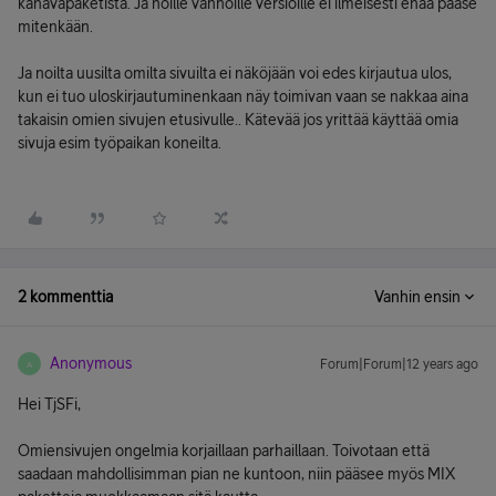
kanavapaketista. Ja noille vanhoille versioille ei ilmeisesti enää pääse
mitenkään.
Ja noilta uusilta omilta sivuilta ei näköjään voi edes kirjautua ulos,
kun ei tuo uloskirjautuminenkaan näy toimivan vaan se nakkaa aina
takaisin omien sivujen etusivulle.. Kätevää jos yrittää käyttää omia
sivuja esim työpaikan koneilta.
2 kommenttia
Vanhin ensin
Anonymous
Forum|Forum|12 years ago
A
Hei TjSFi,
Omiensivujen ongelmia korjaillaan parhaillaan. Toivotaan että
saadaan mahdollisimman pian ne kuntoon, niin pääsee myös MIX