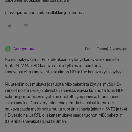
paketteja muokkaamaan sitä kautta.
Uloskirjautuminen pitäisi ollakkin jo kunnossa.
Anonymous
Forum|Forum|12 years ago
A
No nyt näkyy, kiitos.. En kuitenkaan löytänyt kanavavalikoimasta
tuota MTV Max HD kanavaa, joka kyllä mainitaan tuolla
kanavapaketin kanavalistassa (ilman HD:tä tuo kanava kyllä löytyy).
Muutenkin olis mukava jos tuolta Mix-paketista löytyisi myös HD-
versiot noista siellä jo olevista kanavista, ikävää kun noita tuon HD-
paketin poistumisen myötä on ripoteltu ympäriinsä, tuon maxin
lisäksi ainakin Discovery tulee mieleen. Ja lisäpalautteena olis
mukava saada myös noita muita ruotsin kanavia (ainakin SVT2 ja tv4)
HD versioina. Ja RTL olis kans mukava saada tuohon MIX pakettiin
(tai erilliskanavaksi) HDnä tai ilman.