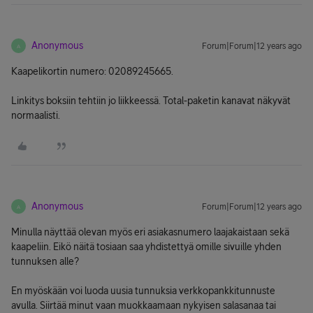
Anonymous
Forum|Forum|12 years ago
A
Kaapelikortin numero: 02089245665.
Linkitys boksiin tehtiin jo liikkeessä. Total-paketin kanavat näkyvät
normaalisti.
Anonymous
Forum|Forum|12 years ago
A
Minulla näyttää olevan myös eri asiakasnumero laajakaistaan sekä
kaapeliin. Eikö näitä tosiaan saa yhdistettyä omille sivuille yhden
tunnuksen alle?
En myöskään voi luoda uusia tunnuksia verkkopankkitunnuste
avulla. Siirtää minut vaan muokkaamaan nykyisen salasanaa tai