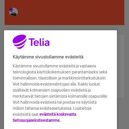
Älä jää paitsi – osallistu ja voita!
Tilaa Telian uutiskirje ja olet mukana arvonnassa.
Käytämme sivustollamme evästeitä
Samalla saat parhaat asiakasedut suoraan
Käytämme sivustollamme evästeitä ja vastaavia
sähköpostiisi.
teknologioita käyttökokemuksen parantamiseksi sekä
toiminnallisiin, tilastollisiin ja markkinointitarkoituksiin.
Voit hallinnoida evästevalintojasi alla. Kaikki luokat
Tilaa nyt
sisältävät kolmansien osapuolien evästeitä ja
merkitsevät tietojen siirtämistä kolmansille osapuolille.
Voit hallinnoida evästeitä tai poistaa ne käytöstä
milloin tahansa evästeasetuksissa. Lisätietoja
evästeistä saat
evästeitä koskevasta
tietosuojaselosteestamme.