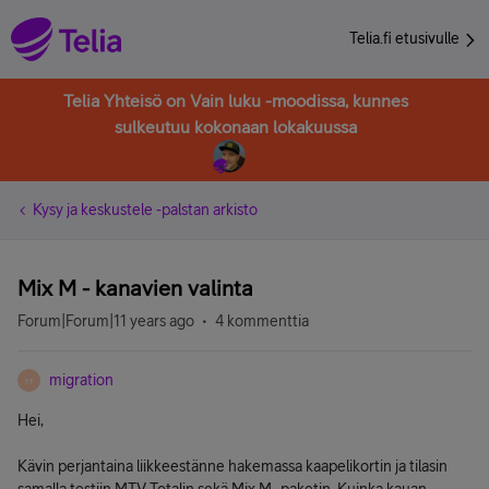
Telia.fi etusivulle
Telia Yhteisö on Vain luku -moodissa, kunnes
sulkeutuu kokonaan lokakuussa
Kysy ja keskustele -palstan arkisto
Mix M - kanavien valinta
Forum|Forum|11 years ago
4 kommenttia
migration
M
Hei,
Kävin perjantaina liikkeestänne hakemassa kaapelikortin ja tilasin