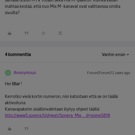
samalla testiin MTV Totalin sekä Mix M -paketin. Kuinka kauan
mahtaa kestää, että nuo Mix M -kanavat ovat valittavissa omilta
sivuilta?
4 kommenttia
Vanhin ensin
Anonymous
Forum|Forum|12 years ago
A
Hei
titur
!
Kerrotko vielä kortin numeron, niin katsotaan että se on täällä
aktivoituna.
Kanavapaketin sisällönvalintaan löytyy ohjeet täältä:
http://www5.sonera.fi/ohjeet/Sonera_Mix ... d=some5818