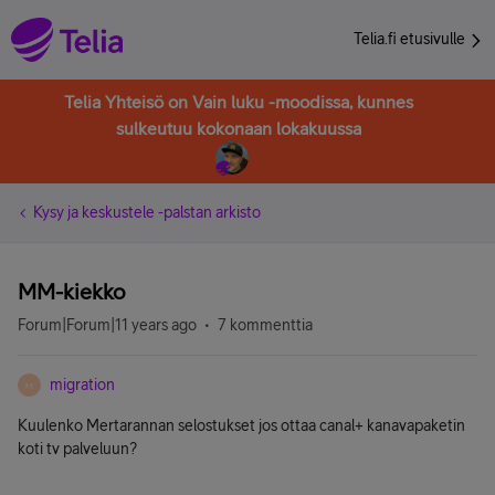
Telia.fi etusivulle
Telia Yhteisö on Vain luku -moodissa, kunnes
sulkeutuu kokonaan lokakuussa
Kysy ja keskustele -palstan arkisto
MM-kiekko
Forum|Forum|11 years ago
7 kommenttia
migration
M
Kuulenko Mertarannan selostukset jos ottaa canal+ kanavapaketin
koti tv palveluun?