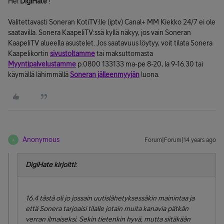
Hei
DigiHate
!
Valitettavasti Soneran KotiTV:lle (iptv) Canal+ MM Kiekko 24/7 ei ole
saatavilla. Sonera KaapeliTV:ssä kyllä näkyy, jos vain Soneran
KaapeliTV alueella asustelet. Jos saatavuus löytyy, voit tilata Sonera
Kaapelikortin
sivustoltamme
tai maksuttomasta
Myyntipalvelustamme
p.0800 133133 ma-pe 8-20, la 9-16.30 tai
käymällä lähimmällä
Soneran jälleenmyyjän
luona.
Anonymous
Forum|Forum|14 years ago
A
DigiHate kirjoitti:
16.4 tästä oli jo jossain uutislähetyksessäkin mainintaa ja
että Sonera tarjoaisi tilalle jotain muita kanavia pätkän
verran ilmaiseksi. Sekin tietenkin hyvä, mutta siitäkään