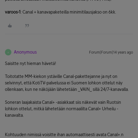
varoos-1
: Canal + kanavapaketeilla minimitilausjakso on 6kk.
Anonymous
Forum|Forum|14 years ago
A
Saisitte nyt hieman hävetä!
Toitotatte MM-kiekon ystäville Canal-pakettejanne ja nyt on
selvinnyt, että KotiTV-palvelussa ei Suomen lohkon ottelut näy
ollenkaan, kun ne näköjään lähetetään _VAIN_ sillä 24/7-kanavalla.
Soneran laajakaista Canal+ -asiakkaat siis näkevät vain Ruotsin
lohkon ottelut, mitkä lähetetään normaalilta Canal+ Urheilu -
kanavalta.
Kohtuuden nimissä voisitte ihan automaattisesti avata Canal+.n