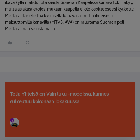
ikävä kyllä mahdollista saada. Soneran Kaapelissa kanava toki näkyy,
mutta asiakastietojesi mukaan kaapelia ei ole osoitteeseesi kytketty.
Mertaranta selostaa kyseisellä kanavalla, mutta ilmeisesti
maksuttomilla kanavilla (MTV3, AVA) on muutama Suomen peli
Mertarannan selostamana.
Telia Yhteisö on Vain luku -moodissa, kunnes
sulkeutuu kokonaan lokakuussa