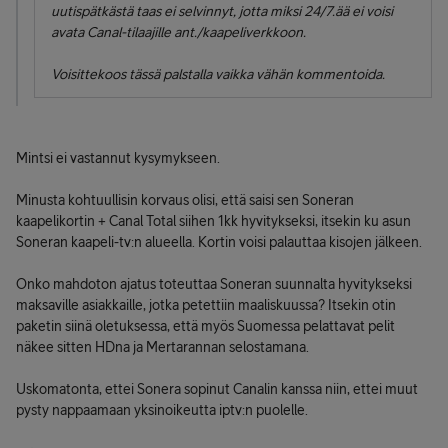
uutispätkästä taas ei selvinnyt, jotta miksi 24/7.ää ei voisi
avata Canal-tilaajille ant./kaapeliverkkoon.
Voisittekoos tässä palstalla vaikka vähän kommentoida.
Mintsi ei vastannut kysymykseen.
Minusta kohtuullisin korvaus olisi, että saisi sen Soneran
kaapelikortin + Canal Total siihen 1kk hyvitykseksi, itsekin ku asun
Soneran kaapeli-tv:n alueella. Kortin voisi palauttaa kisojen jälkeen.
Onko mahdoton ajatus toteuttaa Soneran suunnalta hyvitykseksi
maksaville asiakkaille, jotka petettiin maaliskuussa? Itsekin otin
paketin siinä oletuksessa, että myös Suomessa pelattavat pelit
näkee sitten HDna ja Mertarannan selostamana.
Uskomatonta, ettei Sonera sopinut Canalin kanssa niin, ettei muut
pysty nappaamaan yksinoikeutta iptv:n puolelle.