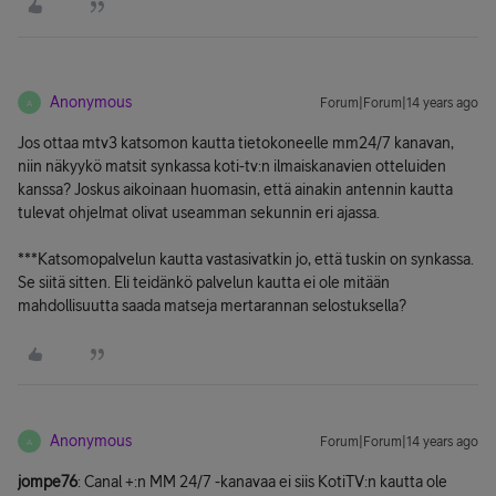
Anonymous
Forum|Forum|14 years ago
A
Jos ottaa mtv3 katsomon kautta tietokoneelle mm24/7 kanavan,
niin näkyykö matsit synkassa koti-tv:n ilmaiskanavien otteluiden
kanssa? Joskus aikoinaan huomasin, että ainakin antennin kautta
tulevat ohjelmat olivat useamman sekunnin eri ajassa.
***Katsomopalvelun kautta vastasivatkin jo, että tuskin on synkassa.
Se siitä sitten. Eli teidänkö palvelun kautta ei ole mitään
mahdollisuutta saada matseja mertarannan selostuksella?
Anonymous
Forum|Forum|14 years ago
A
jompe76
: Canal +:n MM 24/7 -kanavaa ei siis KotiTV:n kautta ole