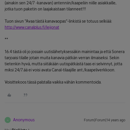
(ainakin sen 24/7 -kanavan) antenniin/kaapeliin niille asiakkaille,
jotka tuon paketin on laajakaistaan tilanneet!!!
Tuon sivun "Avaa tästä kanavaopas"-linkistä se totuus selkiää:
http://www.canalplus.fi/leijonat
**
16.4 tästä oli jo jossain uutislähetyksessäkin mainintaa ja että Sonera
tarjoaisi tilalle jotain muita kanavia pätkän verran ilmaiseksi. Sekin
tietenkin hyvä, mutta siitäkään uutispätkästä taas ei selvinnyt, jotta
miksi 24/7.ää ei voisi avata Canal-tilaajille ant./kaapeliverkkoon.
Voisittekoos tässä palstalla vaikka vähän kommentoida.
Anonymous
Forum|Forum|14 years ago
A