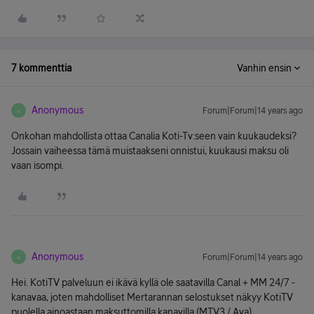
7 kommenttia
Vanhin ensin
Anonymous
Forum|Forum|14 years ago
A
Onkohan mahdollista ottaa Canalia Koti-Tv:seen vain kuukaudeksi?
Jossain vaiheessa tämä muistaakseni onnistui, kuukausi maksu oli
vaan isompi.
Anonymous
Forum|Forum|14 years ago
A
Hei. KotiTV palveluun ei ikävä kyllä ole saatavilla Canal + MM 24/7 -
kanavaa, joten mahdolliset Mertarannan selostukset näkyy KotiTV
puolella ainoastaan maksuttomilla kanavilla (MTV3 / Ava).