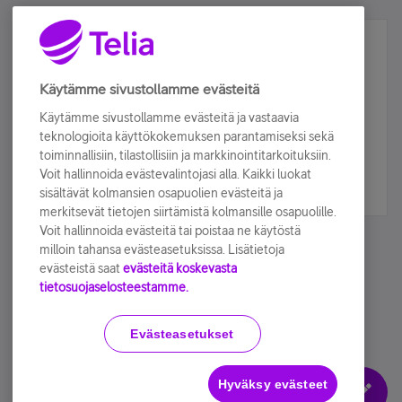
Älä jää paitsi – osallistu ja voita!
Tilaa Telian uutiskirje ja olet mukana arvonnassa.
Käytämme sivustollamme evästeitä
Samalla saat parhaat asiakasedut suoraan
Käytämme sivustollamme evästeitä ja vastaavia
sähköpostiisi.
teknologioita käyttökokemuksen parantamiseksi sekä
toiminnallisiin, tilastollisiin ja markkinointitarkoituksiin.
Voit hallinnoida evästevalintojasi alla. Kaikki luokat
Tilaa nyt
sisältävät kolmansien osapuolien evästeitä ja
merkitsevät tietojen siirtämistä kolmansille osapuolille.
Voit hallinnoida evästeitä tai poistaa ne käytöstä
milloin tahansa evästeasetuksissa. Lisätietoja
evästeistä saat
evästeitä koskevasta
tietosuojaselosteestamme.
Käyttöehdot
Accessibility statement
Evästeasetukset
Hyväksy evästeet
Evästeasetukset