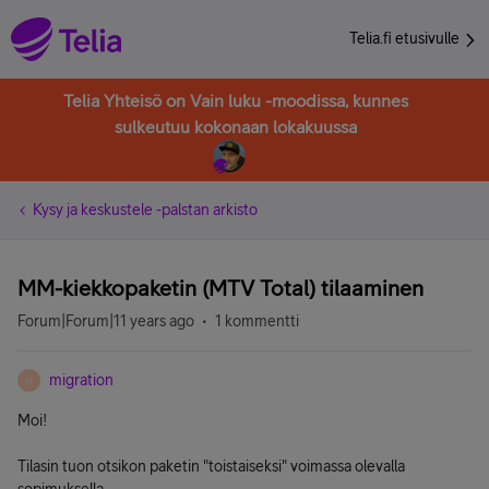
Telia.fi etusivulle
Telia Yhteisö on Vain luku -moodissa, kunnes
sulkeutuu kokonaan lokakuussa
Kysy ja keskustele -palstan arkisto
MM-kiekkopaketin (MTV Total) tilaaminen
Forum|Forum|11 years ago
1 kommentti
migration
M
Moi!
Tilasin tuon otsikon paketin "toistaiseksi" voimassa olevalla