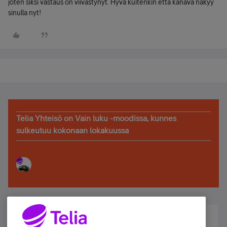
joten siksi vastaus on viivästynyt. Hyvä kuitenkin että kanava näkyy
sinulla nyt!
Telia Yhteisö on Vain luku -moodissa, kunnes
sulkeutuu kokonaan lokakuussa
Älä jää paitsi – osallistu ja voita!