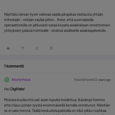
Näyttäisi olevan hyvin vaikeaa saada pikapikaa vastausta yhtään
mihinkään - mitään väylää pitkin... Ihme, että suomalaisilla
operaattoreilla on jatkuvasti varaa kiusata asiakkaitaan onnettomien
yhteyksien päässä toimivalle - sinänsä asialliselle asiakaspalvelulle...
1 kommentti
Anonymous
Forum|Forum|12 years ago
A
Hei
DigiHate
!
Mukava kuulla että sait asian lopulta hoidettua. Ikävämpi homma
ettei tilaus jostain syystä ensimmäisellä kerralla onnistunut. Näinhän
se ei saisi mennä. Täällä keskustelupalstalla on ollut pikku ruuhkaa