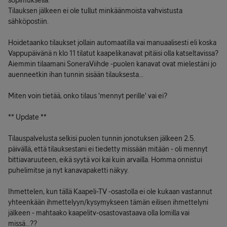
sopimuksella.
Tilauksen jälkeen ei ole tullut minkäänmoista vahvistusta
sähköpostiin.
Hoidetaanko tilaukset jollain automaatilla vai manuaalisesti eli koska
Vappupäivänä n klo 11 tilatut kaapelikanavat pitäisi olla katseltavissa?
Aiemmin tilaamani SoneraViihde -puolen kanavat ovat mielestäni jo
auenneetkin ihan tunnin sisään tilauksesta...
Miten voin tietää, onko tilaus 'mennyt perille' vai ei?
** Update **
Tilauspalvelusta selkisi puolen tunnin jonotuksen jälkeen 2.5.
päivällä, että tilauksestani ei tiedetty missään mitään - oli mennyt
bittiavaruuteen, eikä syytä voi kai kuin arvailla. Homma onnistui
puhelimitse ja nyt kanavapaketti näkyy.
Ihmettelen, kun tällä Kaapeli-TV -osastolla ei ole kukaan vastannut
yhteenkään ihmettelyyn/kysymykseen tämän eilisen ihmettelyni
jälkeen - mahtaako kaapelitv-osastovastaava olla lomilla vai
missä...??