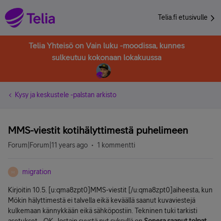
Telia.fi etusivulle
Telia Yhteisö on Vain luku -moodissa, kunnes
sulkeutuu kokonaan lokakuussa
Kysy ja keskustele -palstan arkisto
MMS-viestit kotihälyttimestä puhelimeen
Forum|Forum|11 years ago
1 kommentti
migration
M
Kirjoitin 10.5. [u:qma8zpt0]MMS-viestit [/u:qma8zpt0]aiheesta, kun
Mökin hälyttimestä ei talvella eikä keväällä saanut kuvaviestejä
kulkemaan kännykkään eikä sähköpostiin. Tekninen tuki tarkisti