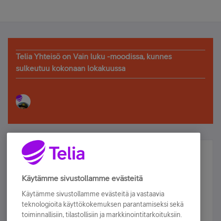
Telia Yhteisö on Vain luku -moodissa, kunnes
sulkeutuu kokonaan lokakuussa
Älä jää paitsi – osallistu ja voita!
Tilaa Telian uutiskirje ja olet mukana arvonnassa.
Käytämme sivustollamme evästeitä
Samalla saat parhaat asiakasedut suoraan
Käytämme sivustollamme evästeitä ja vastaavia
sähköpostiisi.
teknologioita käyttökokemuksen parantamiseksi sekä
toiminnallisiin, tilastollisiin ja markkinointitarkoituksiin.