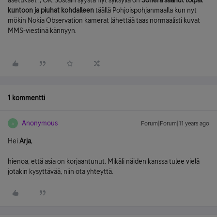
asetukset ., OK. Jostain syystä nyt syksyllä on
Sonera saanut tolpat
kuntoon ja piuhat kohdalleen
täällä Pohjoispohjanmaalla kun nyt
mökin Nokia Observation kamerat lähettää taas normaalisti kuvat
MMS-viestinä kännyyn.
1 kommentti
Anonymous
Forum|Forum|11 years ago
A
Hei
Arja
,
hienoa, että asia on korjaantunut. Mikäli näiden kanssa tulee vielä
jotakin kysyttävää, niin ota yhteyttä.