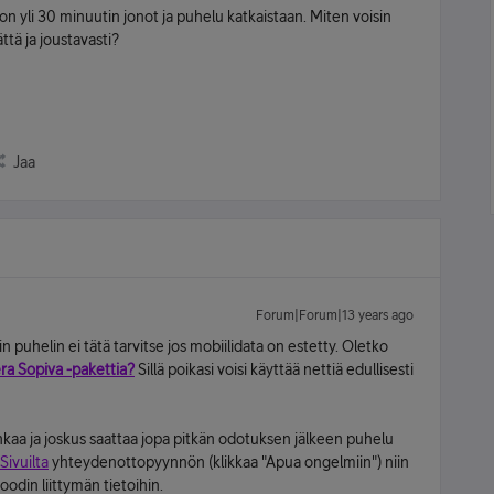
n yli 30 minuutin jonot ja puhelu katkaistaan. Miten voisin
tä ja joustavasti?
Jaa
Forum|Forum|13 years ago
 puhelin ei tätä tarvitse jos mobiilidata on estetty. Oletko
ra Sopiva -pakettia?
Sillä poikasi voisi käyttää nettiä edullisesti
ruuhkaa ja joskus saattaa jopa pitkän odotuksen jälkeen puhelu
Sivuilta
yhteydenottopyynnön (klikkaa "Apua ongelmiin") niin
odin liittymän tietoihin.