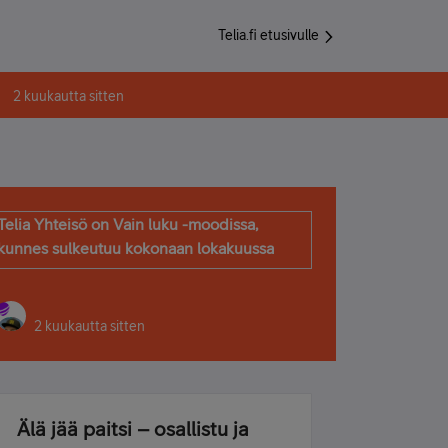
Telia.fi etusivulle
2 kuukautta sitten
Telia Yhteisö on Vain luku -moodissa,
kunnes sulkeutuu kokonaan lokakuussa
2 kuukautta sitten
Älä jää paitsi – osallistu ja