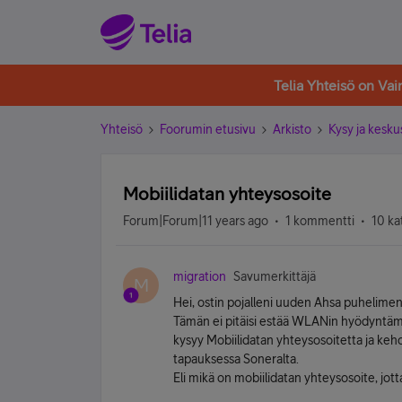
Telia Yhteisö on Va
Yhteisö
Foorumin etusivu
Arkisto
Kysy ja kesku
Mobiilidatan yhteysosoite
Forum|Forum|11 years ago
1 kommentti
10 ka
migration
Savumerkittäjä
M
Hei, ostin pojalleni uuden Ahsa puhelime
Tämän ei pitäisi estää WLANin hyödyntäm
kysyy Mobiilidatan yhteysosoitetta ja keho
tapauksessa Soneralta.
Eli mikä on mobiilidatan yhteysosoite, jott