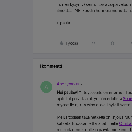
Toinen kysymykseni on; asiakaspalveluun o
ilmoittaa IMEI koodin hermoja menettämät
t. paula
Tykkää
1 kommentti
Anonymous
A
Hei paulaw!
Yhteysosoite on internet. Tosin
ajatellut päivittää liittymään edullista
Sone
myös silloin, kun wlan ei ole käytettävissä.
Meillä tosiaan tällä hetkellä on linjoilla 
katketa. Ehdotan, että laitat meille
Omilta 
me soitamme sinulle ja päivitämme imei-ko