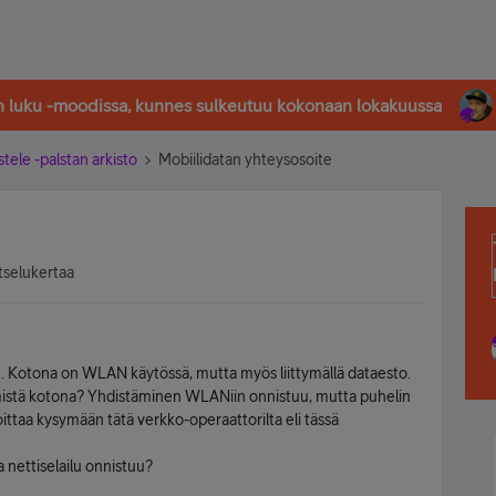
in luku -moodissa, kunnes sulkeutuu kokonaan lokakuussa
stele -palstan arkisto
Mobiilidatan yhteysosoite
tselukertaa
n. Kotona on WLAN käytössä, mutta myös liittymällä dataesto.
istä kotona? Yhdistäminen WLANiin onnistuu, mutta puhelin
ittaa kysymään tätä verkko-operaattorilta eli tässä
a nettiselailu onnistuu?