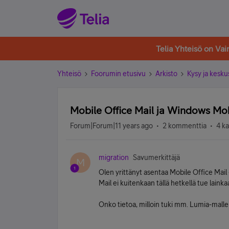
Telia Yhteisö on Va
Yhteisö
Foorumin etusivu
Arkisto
Kysy ja kesku
Mobile Office Mail ja Windows Mob
Forum|Forum|11 years ago
2 kommenttia
4 k
migration
Savumerkittäjä
M
Olen yrittänyt asentaa Mobile Office Mail
Mail ei kuitenkaan tällä hetkellä tue laink
Onko tietoa, milloin tuki mm. Lumia-malleil