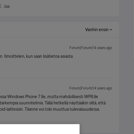
Jaa
Vanhin ensin
Forum|Forum|14 years ago
n. Ilmoittelen, kun saan lisätietoa asiasta.
Forum|Forum|14 years ago
ulossa Windows Phone 7:lle, mutta mahdollisesti WP8:lle
tarkempia suunnitelmia. Tällä hetkellä näyttääkin siltä, että
oid-laitteisiin. Tilanne voi toki muuttua tulevaisuudessa.