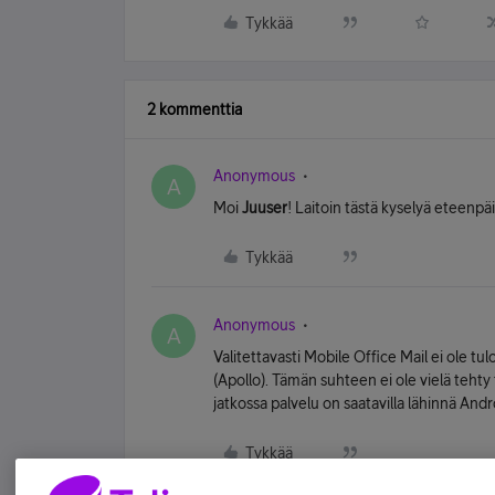
Tykkää
2 kommenttia
Anonymous
A
Moi
Juuser
! Laitoin tästä kyselyä eteenpäi
Tykkää
Anonymous
A
Valitettavasti Mobile Office Mail ei ole t
(Apollo). Tämän suhteen ei ole vielä tehty 
jatkossa palvelu on saatavilla lähinnä Andr
Tykkää