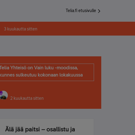
Telia.fi etusivulle
3 kuukautta sitten
Telia Yhteisö on Vain luku -moodissa,
kunnes sulkeutuu kokonaan lokakuussa
2 kuukautta sitten
Älä jää paitsi – osallistu ja