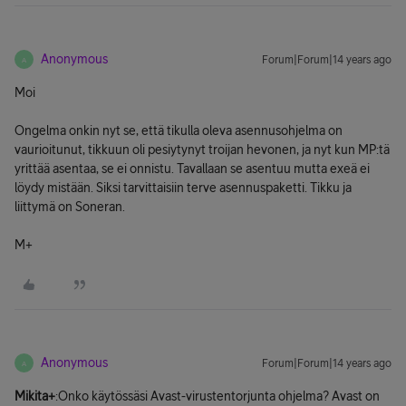
Anonymous
Forum|Forum|14 years ago
A
Moi
Ongelma onkin nyt se, että tikulla oleva asennusohjelma on
vaurioitunut, tikkuun oli pesiytynyt troijan hevonen, ja nyt kun MP:tä
yrittää asentaa, se ei onnistu. Tavallaan se asentuu mutta exeä ei
löydy mistään. Siksi tarvittaisiin terve asennuspaketti. Tikku ja
liittymä on Soneran.
M+
Anonymous
Forum|Forum|14 years ago
A
Mikita+
:Onko käytössäsi Avast-virustentorjunta ohjelma? Avast on