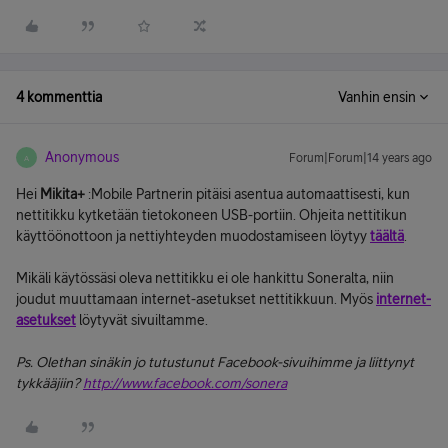
4 kommenttia
Vanhin ensin
Anonymous
Forum|Forum|14 years ago
A
Hei
Mikita+
:Mobile Partnerin pitäisi asentua automaattisesti, kun
nettitikku kytketään tietokoneen USB-portiin. Ohjeita nettitikun
käyttöönottoon ja nettiyhteyden muodostamiseen löytyy
täältä
.
Mikäli käytössäsi oleva nettitikku ei ole hankittu Soneralta, niin
joudut muuttamaan internet-asetukset nettitikkuun. Myös
internet-
asetukset
löytyvät sivuiltamme.
Ps. Olethan sinäkin jo tutustunut Facebook-sivuihimme ja liittynyt
tykkääjiin?
http://www.facebook.com/sonera