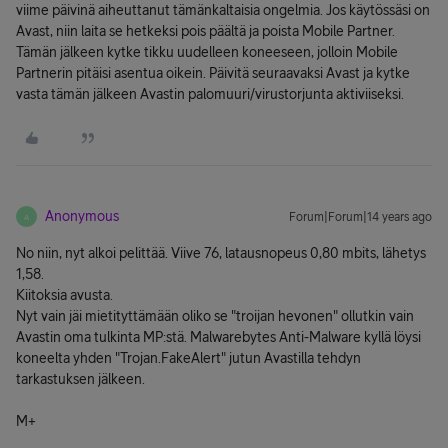
viime päivinä aiheuttanut tämänkaltaisia ongelmia. Jos käytössäsi on
Avast, niin laita se hetkeksi pois päältä ja poista Mobile Partner.
Tämän jälkeen kytke tikku uudelleen koneeseen, jolloin Mobile
Partnerin pitäisi asentua oikein. Päivitä seuraavaksi Avast ja kytke
vasta tämän jälkeen Avastin palomuuri/virustorjunta aktiviiseksi.
Anonymous
Forum|Forum|14 years ago
A
No niin, nyt alkoi pelittää. Viive 76, latausnopeus 0,80 mbits, lähetys
1,58.
Kiitoksia avusta.
Nyt vain jäi mietityttämään oliko se "troijan hevonen" ollutkin vain
Avastin oma tulkinta MP:stä. Malwarebytes Anti-Malware kyllä löysi
koneelta yhden "Trojan.FakeAlert" jutun Avastilla tehdyn
tarkastuksen jälkeen.
M+