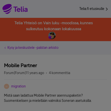
Telia.fi etusivulle
Telia Yhteisö on Vain luku -moodissa, kunnes
sulkeutuu kokonaan lokakuussa
Kysy ja keskustele -palstan arkisto
Mobile Partner
Forum|Forum|11 years ago
4 kommenttia
migration
M
Mistä saan ladattua Mobile Partner asennuspaketin?
Suomenkielisen ja mielellään valmiiksi Soneran asetuksilla.