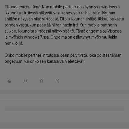
Eli ongelma on tämä: Kun mobile partner on käynnissä, windowsin
ikkunoita siirtäessä näkyvät vain kehys, vaikka haluaisin ikkunan
sisällön näkyvän niitä siirtäessä. Eli siis ikkunan sisältö liikkuu paikasta
toiseen vasta, kun päästää hiiren napin irti. Kun mobile partnerin
sulkee, ikkunoita siirtäessä näkyy sisältö. Tämä ongelma oli Vistassa
ja myöskin windows 7:ssa. Ongelma on esiintynyt myös muillakin
henkilöillä.
Onko mobile partneriin tulossa jotain päivitystä, joka poistaa tämän
ongelman, vai onko sen kanssa vain elettävä?