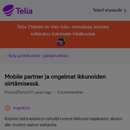
Telia.fi etusivulle
Telia Yhteisö on Vain luku -moodissa, kunnes
sulkeutuu kokonaan lokakuussa
Kysy ja keskustele -palstan arkisto
Mobile partner ja ongelmat ikkunoiden
siirtämisessä.
Forum|Forum|11 years ago
0 kommenttia
migration
M
Kirjoitin tästä asiasta jo syksyllä tuonne liikkuvan laajakaista -alueen
alle, mutten saanut vastausta.