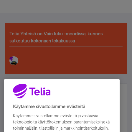
Telia Yhteisö on Vain luku -moodissa, kunnes
sulkeutuu kokonaan lokakuussa
Älä jää paitsi – osallistu ja voita!
Tilaa Telian uutiskirje ja olet mukana arvonnassa.
Käytämme sivustollamme evästeitä
Samalla saat parhaat asiakasedut suoraan
Käytämme sivustollamme evästeitä ja vastaavia
sähköpostiisi.
teknologioita käyttökokemuksen parantamiseksi sekä
toiminnallisiin, tilastollisiin ja markkinointitarkoituksiin.