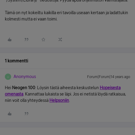
"/System/Library/" tiedostoja. Pyydä apua ohjelmiston valmistajalta."
Tämä on nyt kokeiltu kaikilla eri tavoilla useaan kertaan ja ladattukin
kolmesti mutta ei vaan toimi.
1 kommentti
Anonymous
Forum|Forum|14 years ago
A
Hei
Neogen 100
: Löysin tästä aiheesta keskustelun
Hopeisesta
omenasta
. Kannattaa lukaista se läpi. Jos ei netistä löydä ratkaisua,
niin voit olla yhteydessä
Helpsoniin
.