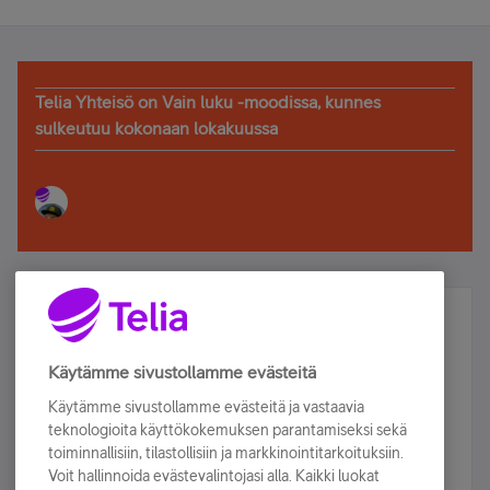
Telia Yhteisö on Vain luku -moodissa, kunnes
sulkeutuu kokonaan lokakuussa
Älä jää paitsi – osallistu ja voita!
Tilaa Telian uutiskirje ja olet mukana arvonnassa.
Käytämme sivustollamme evästeitä
Samalla saat parhaat asiakasedut suoraan
Käytämme sivustollamme evästeitä ja vastaavia
sähköpostiisi.
teknologioita käyttökokemuksen parantamiseksi sekä
toiminnallisiin, tilastollisiin ja markkinointitarkoituksiin.
Voit hallinnoida evästevalintojasi alla. Kaikki luokat
Tilaa nyt