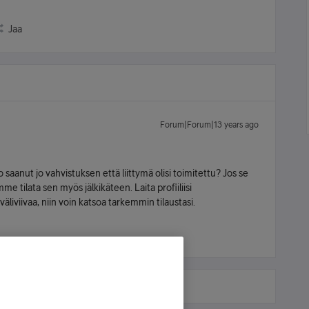
Jaa
Forum|Forum|13 years ago
ko saanut jo vahvistuksen että liittymä olisi toimitettu? Jos se
e tilata sen myös jälkikäteen. Laita profiiliisi
liviivaa, niin voin katsoa tarkemmin tilaustasi.