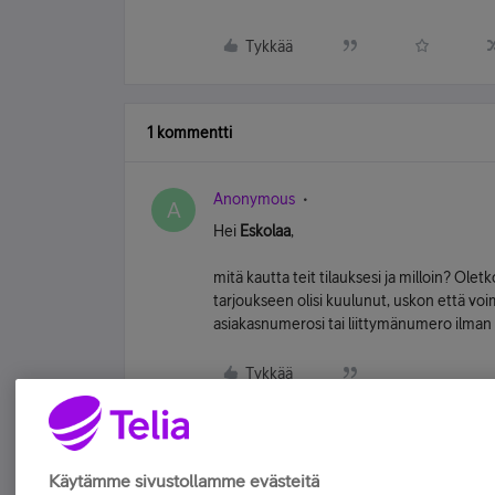
Tykkää
1 kommentti
Anonymous
A
Hei
Eskolaa
,
mitä kautta teit tilauksesi ja milloin? Olet
tarjoukseen olisi kuulunut, uskon että voimm
asiakasnumerosi tai liittymänumero ilman vä
Tykkää
Käytämme sivustollamme evästeitä