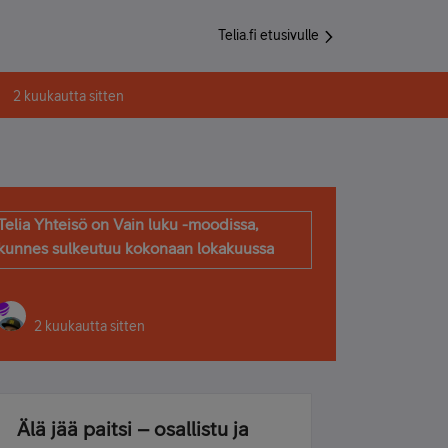
Telia.fi etusivulle
2 kuukautta sitten
Telia Yhteisö on Vain luku -moodissa,
kunnes sulkeutuu kokonaan lokakuussa
2 kuukautta sitten
Älä jää paitsi – osallistu ja