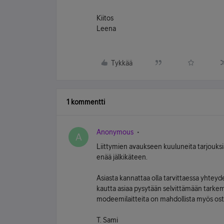
Kiitos
Leena
Tykkää
1 kommentti
Anonymous
A
Liittymien avaukseen kuuluneita tarjouksi
enää jälkikäteen.
Asiasta kannattaa olla tarvittaessa yht
kautta asiaa pysytään selvittämään tark
modeemilaitteita on mahdollista myös ost
T. Sami