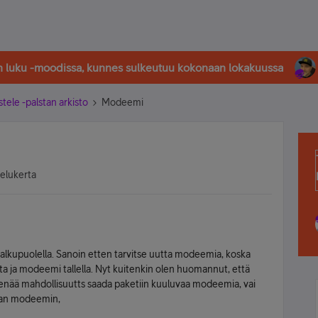
in luku -moodissa, kunnes sulkeutuu kokonaan lokakuussa
stele -palstan arkisto
Modeemi
selukerta
 alkupuolella. Sanoin etten tarvitse uutta modeemia, koska
sta ja modeemi tallella. Nyt kuitenkin olen huomannut, että
enää mahdollisuutts saada paketiin kuuluvaa modeemia, vai
man modeemin,