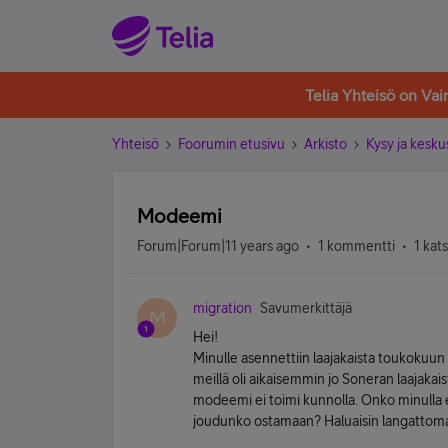
Telia Yhteisö on Va
Yhteisö
Foorumin etusivu
Arkisto
Kysy ja kesku
Modeemi
Forum|Forum|11 years ago
1 kommentti
1 kat
migration
Savumerkittäjä
M
Hei!
Minulle asennettiin laajakaista toukokuun
meillä oli aikaisemmin jo Soneran laajakai
modeemi ei toimi kunnolla. Onko minulla 
joudunko ostamaan? Haluaisin langatto