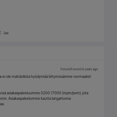
Jaa
Forum|Forum|16 years ago
a ei ole mahdollista hyödyntää liittymissämme normaalisti
eydessä asiakaspalveluumme 0200 17000 (mpm/pvm), jota
emmin. Asiakaspalvelumme kautta langattomia
aa.