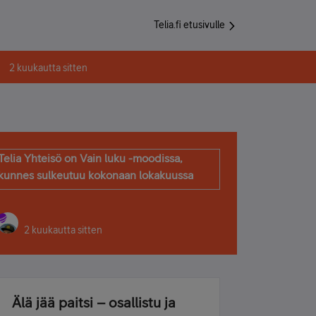
Telia.fi etusivulle
2 kuukautta sitten
Telia Yhteisö on Vain luku -moodissa,
kunnes sulkeutuu kokonaan lokakuussa
2 kuukautta sitten
Älä jää paitsi – osallistu ja