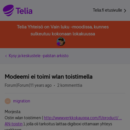
Telia.fi etusivulle
Telia Yhteisö on Vain luku -moodissa, kunnes
sulkeutuu kokonaan lokakuussa
Kysy ja keskustele -palstan arkisto
Modeemi ei toimi wlan toistimella
Forum|Forum|11 years ago
2 kommenttia
migration
M
Morjesta.
Ostin wlan toistimen (
http://www.verkkokauppa.com/fi/product/ ...
AN-toistin
), jolla oli tarkoitus laittaa digiboxi ottamaan yhteys