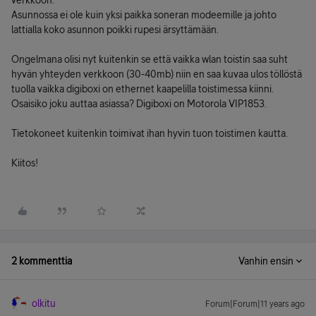
verkkoon.
Asunnossa ei ole kuin yksi paikka soneran modeemille ja johto
lattialla koko asunnon poikki rupesi ärsyttämään.
Ongelmana olisi nyt kuitenkin se että vaikka wlan toistin saa suht
hyvän yhteyden verkkoon (30-40mb) niin en saa kuvaa ulos töllöstä
tuolla vaikka digiboxi on ethernet kaapelilla toistimessa kiinni.
Osaisiko joku auttaa asiassa? Digiboxi on Motorola VIP1853.
Tietokoneet kuitenkin toimivat ihan hyvin tuon toistimen kautta.
Kiitos!
2 kommenttia
Vanhin ensin
olkitu
Forum|Forum|11 years ago