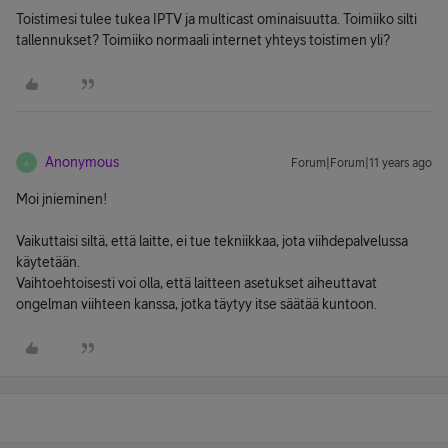
Toistimesi tulee tukea IPTV ja multicast ominaisuutta. Toimiiko silti
tallennukset? Toimiiko normaali internet yhteys toistimen yli?
Anonymous
Forum|Forum|11 years ago
A
Moi jnieminen!
Vaikuttaisi siltä, että laitte, ei tue tekniikkaa, jota viihdepalvelussa
käytetään.
Vaihtoehtoisesti voi olla, että laitteen asetukset aiheuttavat
ongelman viihteen kanssa, jotka täytyy itse säätää kuntoon.