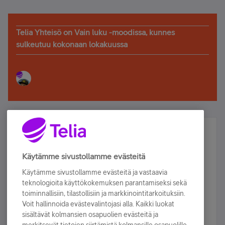
Telia Yhteisö on Vain luku -moodissa, kunnes
sulkeutuu kokonaan lokakuussa
Älä jää paitsi – osallistu ja voita!
Tilaa Telian uutiskirje ja olet mukana arvonnassa.
Käytämme sivustollamme evästeitä
Samalla saat parhaat asiakasedut suoraan
Käytämme sivustollamme evästeitä ja vastaavia
sähköpostiisi.
teknologioita käyttökokemuksen parantamiseksi sekä
toiminnallisiin, tilastollisiin ja markkinointitarkoituksiin.
Voit hallinnoida evästevalintojasi alla. Kaikki luokat
Tilaa nyt
sisältävät kolmansien osapuolien evästeitä ja