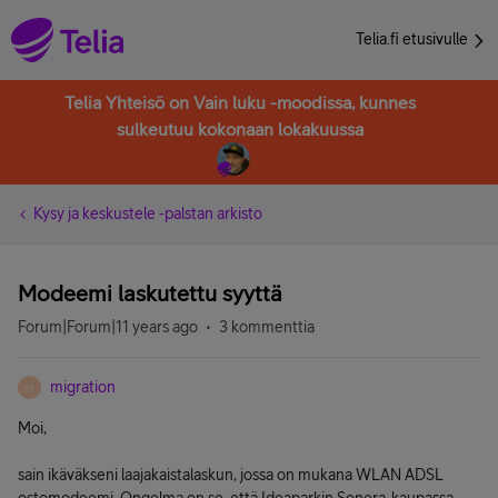
Telia.fi etusivulle
Telia Yhteisö on Vain luku -moodissa, kunnes
sulkeutuu kokonaan lokakuussa
Kysy ja keskustele -palstan arkisto
Modeemi laskutettu syyttä
Forum|Forum|11 years ago
3 kommenttia
migration
M
Moi,
sain ikäväkseni laajakaistalaskun, jossa on mukana WLAN ADSL