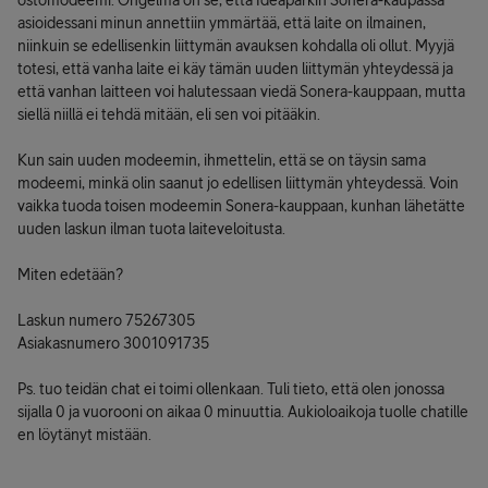
ostomodeemi. Ongelma on se, että Ideaparkin Sonera-kaupassa
asioidessani minun annettiin ymmärtää, että laite on ilmainen,
niinkuin se edellisenkin liittymän avauksen kohdalla oli ollut. Myyjä
totesi, että vanha laite ei käy tämän uuden liittymän yhteydessä ja
että vanhan laitteen voi halutessaan viedä Sonera-kauppaan, mutta
siellä niillä ei tehdä mitään, eli sen voi pitääkin.
Kun sain uuden modeemin, ihmettelin, että se on täysin sama
modeemi, minkä olin saanut jo edellisen liittymän yhteydessä. Voin
vaikka tuoda toisen modeemin Sonera-kauppaan, kunhan lähetätte
uuden laskun ilman tuota laiteveloitusta.
Miten edetään?
Laskun numero 75267305
Asiakasnumero 3001091735
Ps. tuo teidän chat ei toimi ollenkaan. Tuli tieto, että olen jonossa
sijalla 0 ja vuorooni on aikaa 0 minuuttia. Aukioloaikoja tuolle chatille
en löytänyt mistään.