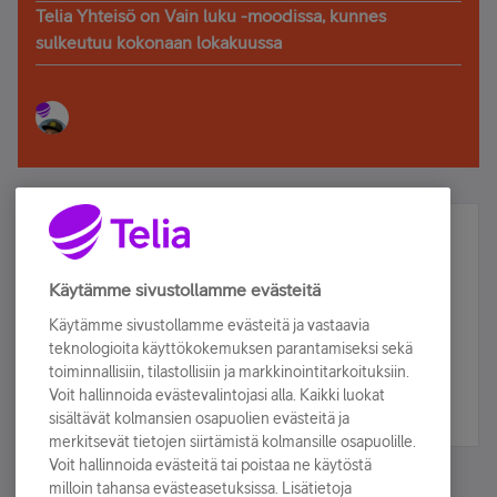
Telia Yhteisö on Vain luku -moodissa, kunnes
sulkeutuu kokonaan lokakuussa
Älä jää paitsi – osallistu ja voita!
Tilaa Telian uutiskirje ja olet mukana arvonnassa.
Käytämme sivustollamme evästeitä
Samalla saat parhaat asiakasedut suoraan
Käytämme sivustollamme evästeitä ja vastaavia
sähköpostiisi.
teknologioita käyttökokemuksen parantamiseksi sekä
toiminnallisiin, tilastollisiin ja markkinointitarkoituksiin.
Voit hallinnoida evästevalintojasi alla. Kaikki luokat
Tilaa nyt
sisältävät kolmansien osapuolien evästeitä ja
merkitsevät tietojen siirtämistä kolmansille osapuolille.
Voit hallinnoida evästeitä tai poistaa ne käytöstä
milloin tahansa evästeasetuksissa. Lisätietoja