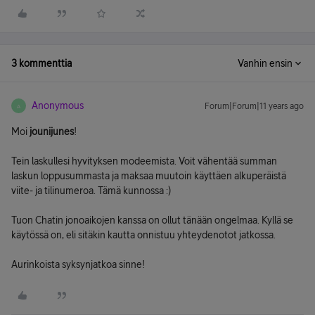
3 kommenttia
Vanhin ensin
Anonymous
Forum|Forum|11 years ago
A
Moi
jounijunes
!
Tein laskullesi hyvityksen modeemista. Voit vähentää summan
laskun loppusummasta ja maksaa muutoin käyttäen alkuperäistä
viite- ja tilinumeroa. Tämä kunnossa :)
Tuon Chatin jonoaikojen kanssa on ollut tänään ongelmaa. Kyllä se
käytössä on, eli sitäkin kautta onnistuu yhteydenotot jatkossa.
Aurinkoista syksynjatkoa sinne!