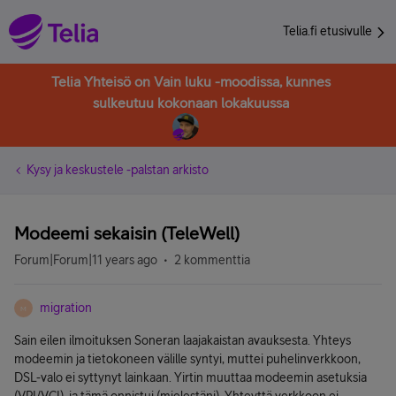
Telia.fi etusivulle
Telia Yhteisö on Vain luku -moodissa, kunnes
sulkeutuu kokonaan lokakuussa
Kysy ja keskustele -palstan arkisto
Modeemi sekaisin (TeleWell)
Forum|Forum|11 years ago
2 kommenttia
migration
M
Sain eilen ilmoituksen Soneran laajakaistan avauksesta. Yhteys
modeemin ja tietokoneen välille syntyi, muttei puhelinverkkoon,
DSL-valo ei syttynyt lainkaan. Yirtin muuttaa modeemin asetuksia