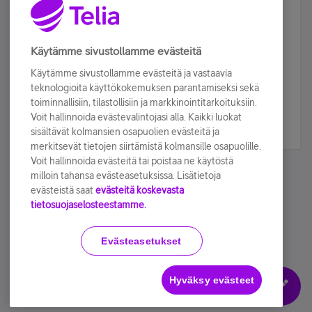
Älä jää paitsi – osallistu ja voita!
Tilaa Telian uutiskirje ja olet mukana arvonnassa.
Käytämme sivustollamme evästeitä
Samalla saat parhaat asiakasedut suoraan
Käytämme sivustollamme evästeitä ja vastaavia
sähköpostiisi.
teknologioita käyttökokemuksen parantamiseksi sekä
toiminnallisiin, tilastollisiin ja markkinointitarkoituksiin.
Voit hallinnoida evästevalintojasi alla. Kaikki luokat
Tilaa nyt
sisältävät kolmansien osapuolien evästeitä ja
merkitsevät tietojen siirtämistä kolmansille osapuolille.
Voit hallinnoida evästeitä tai poistaa ne käytöstä
milloin tahansa evästeasetuksissa. Lisätietoja
evästeistä saat
evästeitä koskevasta
tietosuojaselosteestamme.
Käyttöehdot
Accessibility statement
Evästeasetukset
Hyväksy evästeet
Evästeasetukset