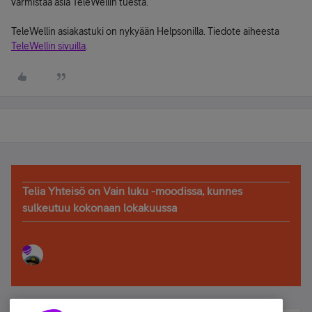
varmistaa asia TeleWellin tuesta.
TeleWellin asiakastuki on nykyään Helpsonilla. Tiedote aiheesta
TeleWellin sivuilla
.
Telia Yhteisö on Vain luku -moodissa, kunnes
sulkeutuu kokonaan lokakuussa