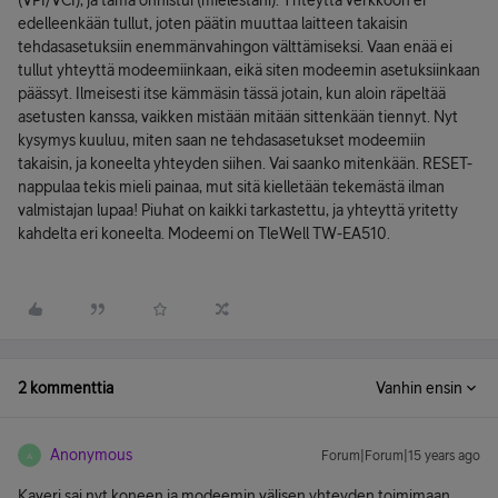
(VPI/VCI), ja tämä onnistui (mielestäni). Yhteyttä verkkoon ei
edelleenkään tullut, joten päätin muuttaa laitteen takaisin
tehdasasetuksiin enemmänvahingon välttämiseksi. Vaan enää ei
tullut yhteyttä modeemiinkaan, eikä siten modeemin asetuksiinkaan
päässyt. Ilmeisesti itse kämmäsin tässä jotain, kun aloin räpeltää
asetusten kanssa, vaikken mistään mitään sittenkään tiennyt. Nyt
kysymys kuuluu, miten saan ne tehdasasetukset modeemiin
takaisin, ja koneelta yhteyden siihen. Vai saanko mitenkään. RESET-
nappulaa tekis mieli painaa, mut sitä kielletään tekemästä ilman
valmistajan lupaa! Piuhat on kaikki tarkastettu, ja yhteyttä yritetty
kahdelta eri koneelta. Modeemi on TleWell TW-EA510.
2 kommenttia
Vanhin ensin
Anonymous
Forum|Forum|15 years ago
A
Kaveri sai nyt koneen ja modeemin välisen yhteyden toimimaan,