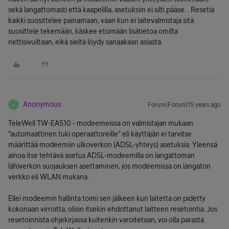
sekä langattomasti että kaapelilla, asetuksiin ei silti pääse... Resetiä
kaikki suosittelee painamaan, vaan kun ei laitevalmistaja sitä
suosittele tekemään, käskee etsimään lisätietoa omilta
nettisivuiltaan, eikä sieltä löydy sanaakaan asiasta.
Anonymous
Forum|Forum|15 years ago
A
TeleWell TW-EA510 - modeemeissa on valmistajan mukaan
"automaattinen tuki operaattoreille" eli käyttäjän ei tarvitse
määrittää modeemiin ulkoverkon (ADSL-yhteys) asetuksia. Yleensä
ainoa itse tehtävä asetus ADSL-modeemilla on langattoman
lähiverkon suojauksen asettaminen, jos modeemissa on langaton
verkko eli WLAN mukana.
Ellei modeemin hallinta toimi sen jälkeen kun laitetta on pidetty
kokonaan virroitta, olisin itsekin ehdottanut laitteen resetointia. Jos
resetoinnista ohjekirjassa kuitenkin varoitetaan, voi olla parasta