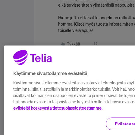
eikä tarvitse sitten ylimääräisiä nappuloita 
Hieno juttu että saitte ongelman ratkottua.
homma. Kiitos myös tuosta infosta miten on
toiselle vielä apuja!
Tykkää
Käytämme sivustollamme evästeitä
Käytämme sivustollamme evästeitä ja vastaavia teknologioita kä
toiminnallisiin, tilastollisiin ja markkinointitarkoituksiin. Voit hallinn
sisältävät kolmansien osapuolien evästeitä ja merkitsevät tietojen si
hallinnoida evästeitä tai poistaa ne käytöstä milloin tahansa eväste
evästeitä koskevasta tietosuojaselosteestamme.
Evästeas