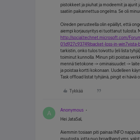
pistokkeet ja piuhat ja modeemit ja ajurit
saatiin paikannettua ongelma. Se oli minu
Oireden perusteella olin epäillyt, että ong
aiempi korjausyritys ei tuottanut tulosta. M
http://social.technet.microsoft.com/Fo
01d927c93749/packet-loss-in-win7vista
tarkistin, onko tulos toivottu (eli lista tyh
toiminut kunnolla. Minun piti poistaa verkk
mennä tietokone -> ominaisuudet -> laitehal
ja poistaa kortti kokonaan. Uudelleen käynn
Task offload listat tyhjänä, pingit ei hävi
Tykkää
Anonymous
A
Hei JataSal,
Aiemmin tosiaan piti painaa INFO nappulaa,
muutosta, jotta nuo broadband yms. valo