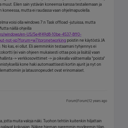
 ja muut. Eilen sain ystävän koneensa kanssa testailemaan ja
n koneessa, mutta ei raudassa vaan ohjelmapuolella.
elma voisi olla windows 7:n Task offload -jutuissa, mutta
utta näillä ohjeilla
rums/windows/en-US/5e4f49d8-10be-4537-8ff0-
-but-not-xp?forum=w7itpronetworking
poistin ne käytöstä JA
jä). No kas, ei ollut. Eli aiemminkin testaamani tyhjennys ei
okortti (ei vain ohjeen mukaisesti ottaa pois ja lisätä) vaan
linta -> verkkosovittimet -> ja oikealla valitsemalla "poista"
istyksellä kone haki automaattisesti kortin ajurit ja nyt on
ä olemattomiin ja latausnopeudet ovat erinomaiset.
Forum|Forum|12 years ago
 jotta muita valoja näki. Tuohon tehtiin kuitenkin hiljattain
t palavat kokoajan. Näkee hieman paremmin modeemin tilan,