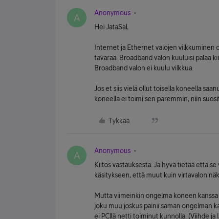
Anonymous
A
Hei JataSal,
Internet ja Ethernet valojen vilkkuminen o
tavaraa. Broadband valon kuuluisi palaa ki
Broadband valon ei kuulu vilkkua.
Jos et siis vielä ollut toisella koneella saan
koneella ei toimi sen paremmin, niin suos
Tykkää
Anonymous
A
Kiitos vastauksesta. Ja hyvä tietää että se
käsitykseen, että muut kuin virtavalon näk
Mutta viimeinkin ongelma koneen kanssa on
joku muu joskus painii saman ongelman ka
ei PCllä netti toiminut kunnolla. (Viihde j