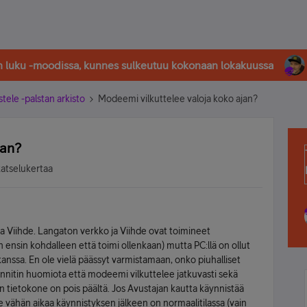
in luku -moodissa, kunnes sulkeutuu kokonaan lokakuussa
stele -palstan arkisto
Modeemi vilkuttelee valoja koko ajan?
jan?
katselukertaa
a Viihde. Langaton verkko ja Viihde ovat toimineet
 ensin kohdalleen että toimi ollenkaan) mutta PC:llä on ollut
anssa. En ole vielä päässyt varmistamaan, onko piuhalliset
innitin huomiota että modeemi vilkuttelee jatkuvasti sekä
un tietokone on pois päältä. Jos Avustajan kautta käynnistää
vähän aikaa käynnistyksen jälkeen on normaalitilassa (vain