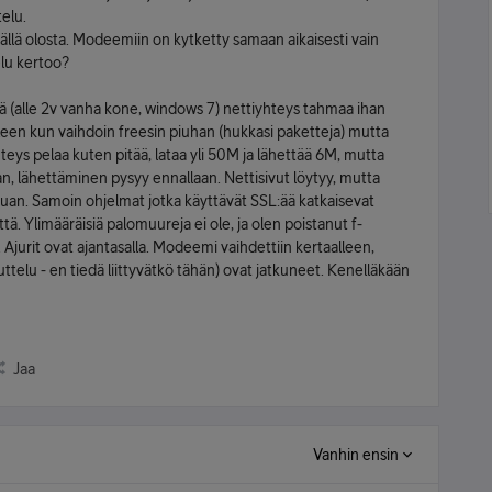
telu.
ällä olosta. Modeemiin on kytketty samaan aikaisesti vain
elu kertoo?
ä (alle 2v vanha kone, windows 7) nettiyhteys tahmaa ihan
lleen kun vaihdoin freesin piuhan (hukkasi paketteja) mutta
hteys pelaa kuten pitää, lataa yli 50M ja lähettää 6M, mutta
n, lähettäminen pysyy ennallaan. Nettisivut löytyy, mutta
uan. Samoin ohjelmat jotka käyttävät SSL:ää katkaisevat
ä. Ylimääräisiä palomuureja ei ole, ja olen poistanut f-
Ajurit ovat ajantasalla. Modeemi vaihdettiin kertaalleen,
telu - en tiedä liittyvätkö tähän) ovat jatkuneet. Kenelläkään
Jaa
Vanhin ensin