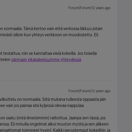
Forum|Forum|12 years ago
n normaalia. Tämä kertoo vain että verkossa liikkuu jotain
inteästi silloin kun yhteys verkkoon on muodostettu. Eli
ut testattua, niin se kannattaa vielä kokeilla. Jos toisella
ittelen
olemaan vikapalveluumme yhteydessä
.
Forum|Forum|12 years ago
 vilkuttelu on normaalia. Siitä mukana tulleesta oppaasta jäin
ee vain jos painaa sitä kyljessä olevaa nappulaa.
 saatu (mitä ilmeisimmin) ratkottua. Jaanpa sen tässä, jos
nssa. Eli minulla ongelmat alkoi muuton myötä ja sen jälkeen
a langattomat toimineet hyvin). Kaikki perustemput kokeiltiin, ja