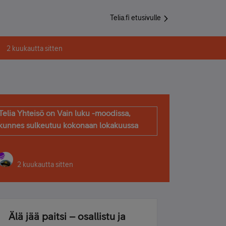
Telia.fi etusivulle
2 kuukautta sitten
Telia Yhteisö on Vain luku -moodissa,
kunnes sulkeutuu kokonaan lokakuussa
2 kuukautta sitten
Älä jää paitsi – osallistu ja