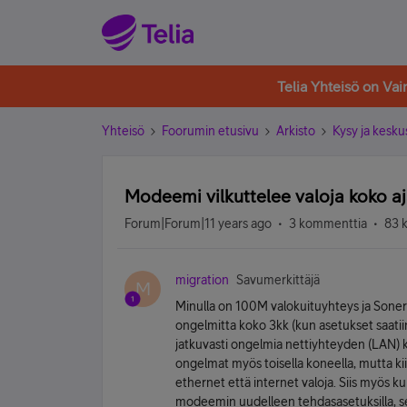
Telia Yhteisö on Va
Yhteisö
Foorumin etusivu
Arkisto
Kysy ja kesku
Modeemi vilkuttelee valoja koko a
Forum|Forum|11 years ago
3 kommenttia
83 
migration
Savumerkittäjä
M
Minulla on 100M valokuituyhteys ja Soner
ongelmitta koko 3kk (kun asetukset saatiin
jatkuvasti ongelmia nettiyhteyden (LAN) k
ongelmat myös toisella koneella, mutta ki
ethernet että internet valoja. Siis myös k
modeemin uudelleen tehdasasetuksilla, se 