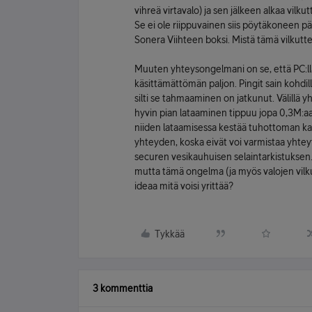
vihreä virtavalo) ja sen jälkeen alkaa vilkut
Se ei ole riippuvainen siis pöytäkoneen pä
Sonera Viihteen boksi. Mistä tämä vilkutt
Muuten yhteysongelmani on se, että PC:ll
käsittämättömän paljon. Pingit sain kohdi
silti se tahmaaminen on jatkunut. Välillä y
hyvin pian lataaminen tippuu jopa 0,3M:aa
niiden lataamisessa kestää tuhottoman ka
yhteyden, koska eivät voi varmistaa yhteytt
securen vesikauhuisen selaintarkistuksen. 
mutta tämä ongelma (ja myös valojen vilkut
ideaa mitä voisi yrittää?
Tykkää
3 kommenttia