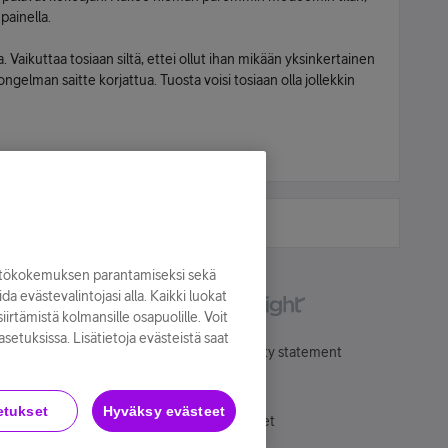
painella.
 Vaikuttaa tosiaan siltä, ettei ollut ihan mikään yksinkertainen
gelman saitte korjattua. Tuosta voisi tosiaan olla jollekkin
yttökokemuksen parantamiseksi sekä
oida evästevalintojasi alla. Kaikki luokat
irtämistä kolmansille osapuolille. Voit
asetuksissa. Lisätietoja evästeistä saat
Käyttöehdot
Accessibility statement
etukset
Hyväksy evästeet
Evästeasetukset