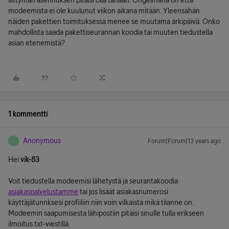
liittymän asennuksen pitäisi olla tänään. Ongelmana on että
modeemista ei ole kuulunut viikon aikana mitään. Yleensähän
näiden pakettien toimituksessa menee se muutama arkipäivä. Onko
mahdollista saada pakettiseurannan koodia tai muuten tiedustella
asian etenemistä?
1 kommentti
Anonymous
Forum|Forum|13 years ago
A
Hei
vik-83
Voit tiedustella modeemisi lähetystä ja seurantakoodia
asiakaspalvelustamme
tai jos lisäät asiakasnumerosi
käyttäjätunnksesi profiiliin niin voin vilkaista mikä tilanne on.
Modeemin saapumisesta lähipostiin pitäisi sinulle tulla erikseen
ilmoitus txt-viestillä.