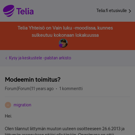
Telia.fi etusivulle
Telia Yhteisö on Vain luku -moodissa, kunnes
sulkeutuu kokonaan lokakuussa
Kysy ja keskustele -palstan arkisto
Modeemin toimitus?
Forum|Forum|11 years ago
1 kommentti
migration
M
Hei.
Olen tilannut liittymän muuton uuteen osoitteeseen 26.6.2013 ja