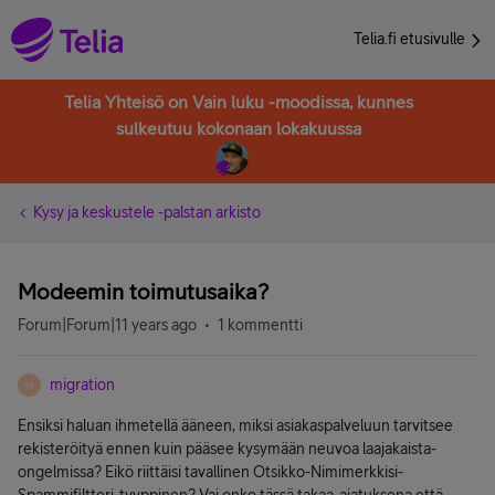
Telia.fi etusivulle
Telia Yhteisö on Vain luku -moodissa, kunnes
sulkeutuu kokonaan lokakuussa
Kysy ja keskustele -palstan arkisto
Modeemin toimutusaika?
Forum|Forum|11 years ago
1 kommentti
migration
M
Ensiksi haluan ihmetellä ääneen, miksi asiakaspalveluun tarvitsee
rekisteröityä ennen kuin pääsee kysymään neuvoa laajakaista-
ongelmissa? Eikö riittäisi tavallinen Otsikko-Nimimerkkisi-