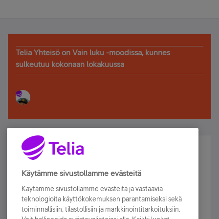
Telia Yhteisö on Vain luku -moodissa, kunnes
sulkeutuu kokonaan lokakuussa
Älä jää paitsi – osallistu ja voita!
Tilaa Telian uutiskirje ja olet mukana arvonnassa.
Käytämme sivustollamme evästeitä
Samalla saat parhaat asiakasedut suoraan
Käytämme sivustollamme evästeitä ja vastaavia
sähköpostiisi.
teknologioita käyttökokemuksen parantamiseksi sekä
toiminnallisiin, tilastollisiin ja markkinointitarkoituksiin.