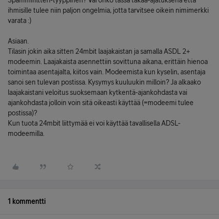
Spammifiltteri-tyyppinen? Vai onko tässä takaa-ajatuksena että
ihmisille tulee niin paljon ongelmia, jotta tarvitsee oikein nimimerkki
varata :)
Asiaan.
Tilasin jokin aika sitten 24mbit laajakaistan ja samalla ASDL 2+
modeemin. Laajakaista asennettiin sovittuna aikana, erittäin hienoa
toimintaa asentajalta, kiitos vain. Modeemista kun kyselin, asentaja
sanoi sen tulevan postissa. Kysymys kuuluukin milloin? Ja alkaako
laajakaistani veloitus suoksemaan kytkentä-ajankohdasta vai
ajankohdasta jolloin voin sitä oikeasti käyttää (=modeemi tulee
postissa)?
Kun tuota 24mbit liittymää ei voi käyttää tavallisella ADSL-
modeemilla.
1 kommentti