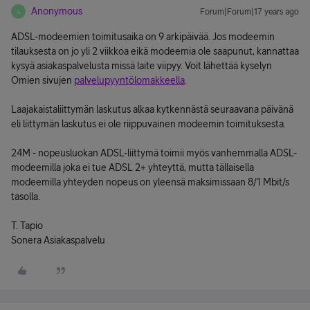
Anonymous
Forum|Forum|17 years ago
A
ADSL-modeemien toimitusaika on 9 arkipäivää. Jos modeemin
tilauksesta on jo yli 2 viikkoa eikä modeemia ole saapunut, kannattaa
kysyä asiakaspalvelusta missä laite viipyy. Voit lähettää kyselyn
Omien sivujen
palvelupyyntölomakkeella
.
Laajakaistaliittymän laskutus alkaa kytkennästä seuraavana päivänä
eli liittymän laskutus ei ole riippuvainen modeemin toimituksesta.
24M - nopeusluokan ADSL-liittymä toimii myös vanhemmalla ADSL-
modeemilla joka ei tue ADSL 2+ yhteyttä, mutta tällaisella
modeemilla yhteyden nopeus on yleensä maksimissaan 8/1 Mbit/s
tasolla.
T. Tapio
Sonera Asiakaspalvelu