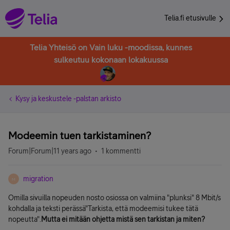
Telia.fi etusivulle
Telia Yhteisö on Vain luku -moodissa, kunnes
sulkeutuu kokonaan lokakuussa
Kysy ja keskustele -palstan arkisto
Modeemin tuen tarkistaminen?
Forum|Forum|11 years ago
1 kommentti
migration
M
Omilla sivuilla nopeuden nosto osiossa on valmiina "plunksi" 8 Mbit/s
kohdalla ja teksti perässä"Tarkista, että modeemisi tukee tätä
nopeutta".
Mutta ei mitään ohjetta mistä sen tarkistan ja miten?