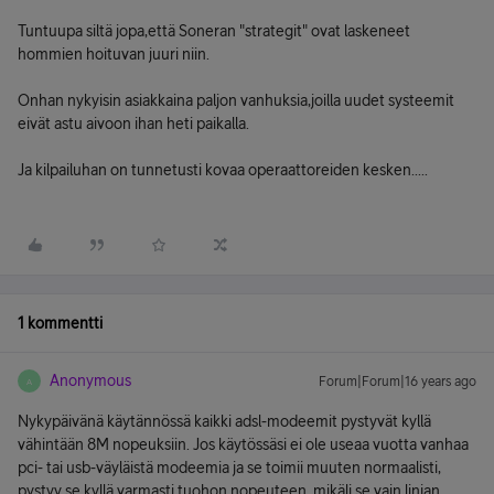
Tuntuupa siltä jopa,että Soneran "strategit" ovat laskeneet
hommien hoituvan juuri niin.
Onhan nykyisin asiakkaina paljon vanhuksia,joilla uudet systeemit
eivät astu aivoon ihan heti paikalla.
Ja kilpailuhan on tunnetusti kovaa operaattoreiden kesken.....
1 kommentti
Anonymous
Forum|Forum|16 years ago
A
Nykypäivänä käytännössä kaikki adsl-modeemit pystyvät kyllä
vähintään 8M nopeuksiin. Jos käytössäsi ei ole useaa vuotta vanhaa
pci- tai usb-väyläistä modeemia ja se toimii muuten normaalisti,
pystyy se kyllä varmasti tuohon nopeuteen, mikäli se vain linjan