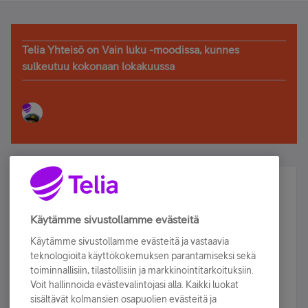
Telia Yhteisö on Vain luku -moodissa, kunnes
sulkeutuu kokonaan lokakuussa
Älä jää paitsi – osallistu ja voita!
Tilaa Telian uutiskirje ja olet mukana arvonnassa.
Käytämme sivustollamme evästeitä
Samalla saat parhaat asiakasedut suoraan
Käytämme sivustollamme evästeitä ja vastaavia
sähköpostiisi.
teknologioita käyttökokemuksen parantamiseksi sekä
toiminnallisiin, tilastollisiin ja markkinointitarkoituksiin.
Voit hallinnoida evästevalintojasi alla. Kaikki luokat
Tilaa nyt
sisältävät kolmansien osapuolien evästeitä ja