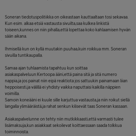
Soneran tiedotuspolitiikka on oikeastaan kauttaaltaan tosi sekavaa.
Kun esim. alkaa etsiä vastausta sivuilta,saa kulkea linkistä
toiseen,kunnes on niin pihalla,että lopettaa koko kahlaamisen hyvän
sään aikana.
Ihmisellä kun on kyllä muutakin puuhaa,kuin roikkua mm. Soneran
sivuilla tuntikaupalla.
Samaa ajan tuhlaamista tapahtuu kun soittaa
asiakaspalveluun:Kertoopa ääni,että paina sitä ja sitä numero
nappia,ja jos painat niin eipä reaktiota jos sattuukin painamaan liian
heppoisesti,ja välillä ei yhdisty vaikka naputtaisi kaikilla näppien
voimilla.
Samoin koneääni ei kuule sille karjuttua vastausta,ja niin roikut siellä
langalla ylimääräistä,ja rahat senkun kilisevät taas Soneran kassaan.
Asiakaspalvelunne on tehty niin mutkikkaasti,että varmasti tulee
lisämaksuja,kun asiakkaat sekoilevat koittaessaan saada tolkkua
toiminnoista.