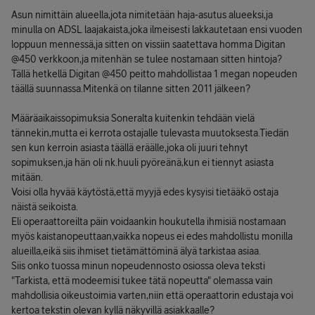
Asun nimittäin alueella,jota nimitetään haja-asutus alueeksi,ja
minulla on ADSL laajakaista,joka ilmeisesti lakkautetaan ensi vuoden
loppuun mennessä,ja sitten on vissiin saatettava homma Digitan
@450 verkkoon,ja mitenhän se tulee nostamaan sitten hintoja?
Tällä hetkellä Digitan @450 peitto mahdollistaa 1 megan nopeuden
täällä suunnassa.Mitenkä on tilanne sitten 2011 jälkeen?
Määräaikaissopimuksia Soneralta kuitenkin tehdään vielä
tännekin,mutta ei kerrota ostajalle tulevasta muutoksesta.Tiedän
sen kun kerroin asiasta täällä eräälle,joka oli juuri tehnyt
sopimuksen,ja hän oli nk.huuli pyöreänä,kun ei tiennyt asiasta
mitään.
Voisi olla hyvää käytöstä,että myyjä edes kysyisi tietääkö ostaja
näistä seikoista.
Eli operaattoreilta päin voidaankin houkutella ihmisiä nostamaan
myös kaistanopeuttaan,vaikka nopeus ei edes mahdollistu monilla
alueilla,eikä siis ihmiset tietämättöminä älyä tarkistaa asiaa.
Siis onko tuossa minun nopeudennosto osiossa oleva teksti
"Tarkista, että modeemisi tukee tätä nopeutta" olemassa vain
mahdollisia oikeustoimia varten,niin että operaattorin edustaja voi
kertoa tekstin olevan kyllä näkyvillä asiakkaalle?