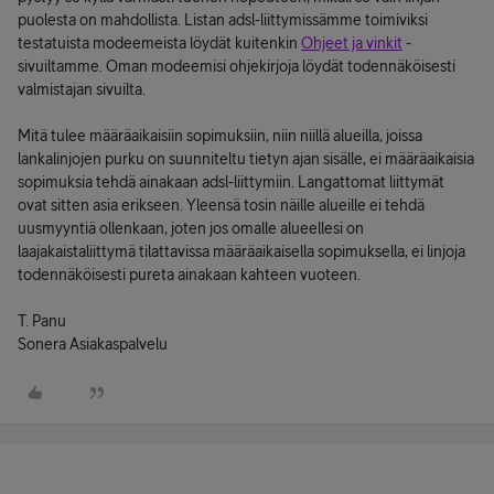
puolesta on mahdollista. Listan adsl-liittymissämme toimiviksi
testatuista modeemeista löydät kuitenkin
Ohjeet ja vinkit
-
sivuiltamme. Oman modeemisi ohjekirjoja löydät todennäköisesti
valmistajan sivuilta.
Mitä tulee määräaikaisiin sopimuksiin, niin niillä alueilla, joissa
lankalinjojen purku on suunniteltu tietyn ajan sisälle, ei määräaikaisia
sopimuksia tehdä ainakaan adsl-liittymiin. Langattomat liittymät
ovat sitten asia erikseen. Yleensä tosin näille alueille ei tehdä
uusmyyntiä ollenkaan, joten jos omalle alueellesi on
laajakaistaliittymä tilattavissa määräaikaisella sopimuksella, ei linjoja
todennäköisesti pureta ainakaan kahteen vuoteen.
T. Panu
Sonera Asiakaspalvelu