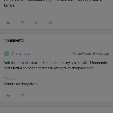
kanssa on ollut vähemmin ongelmia tuon toisen modeemimallin
kanssa.
1 kommentti
Anonymous
Forum|Forum|15 years ago
A
Voit halutessasi ostaa uuden modeemin nykyisen tilalle. Modeemin
saat tilattua helpoiten ottamalla yhteyttä asiakaspalveluun.
T. Katja
Sonera Asiakaspalvelu