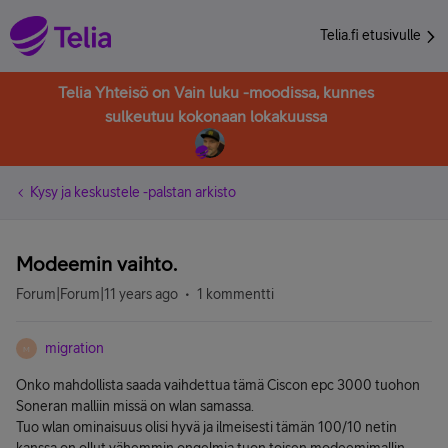
Telia.fi etusivulle
Telia Yhteisö on Vain luku -moodissa, kunnes
sulkeutuu kokonaan lokakuussa
Kysy ja keskustele -palstan arkisto
Modeemin vaihto.
Forum|Forum|11 years ago
1 kommentti
migration
M
Onko mahdollista saada vaihdettua tämä Ciscon epc 3000 tuohon
Soneran malliin missä on wlan samassa.
Tuo wlan ominaisuus olisi hyvä ja ilmeisesti tämän 100/10 netin