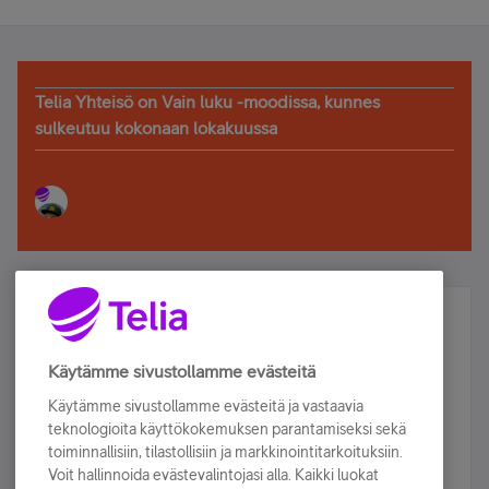
Telia Yhteisö on Vain luku -moodissa, kunnes
sulkeutuu kokonaan lokakuussa
Älä jää paitsi – osallistu ja voita!
Tilaa Telian uutiskirje ja olet mukana arvonnassa.
Käytämme sivustollamme evästeitä
Samalla saat parhaat asiakasedut suoraan
Käytämme sivustollamme evästeitä ja vastaavia
sähköpostiisi.
teknologioita käyttökokemuksen parantamiseksi sekä
toiminnallisiin, tilastollisiin ja markkinointitarkoituksiin.
Voit hallinnoida evästevalintojasi alla. Kaikki luokat
Tilaa nyt