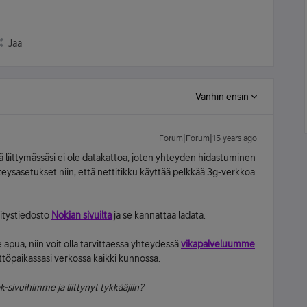
Jaa
Vanhin ensin
Forum|Forum|15 years ago
ttä liittymässäsi ei ole datakattoa, joten yhteyden hidastuminen
eysasetukset niin, että nettitikku käyttää pelkkää 3g-verkkoa.
vitystiedosto
Nokian sivuilta
ja se kannattaa ladata.
e apua, niin voit olla tarvittaessa yhteydessä
vikapalveluumme
.
töpaikassasi verkossa kaikki kunnossa.
-sivuihimme ja liittynyt tykkääjiin?