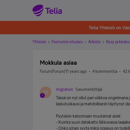
Telia Yhteisö on Va
Yhteisö
Foorumin etusivu
Arkisto
Kysy ja kesku
Mokkula asiaa
Forum|Forum|11 years ago
4 kommenttia
42 
migration
Savumerkittäjä
M
Tässä on nyt ollut pari viikkoa ongelmana j
laskutuskausi ja mahdollisesti täyttynyt 
Pyytäisin katsomaan muutamat asiat:
- Kuinka suuri datakatto liikkuvassa laajak
- Onko jotain syytä miksi nopeus on todell