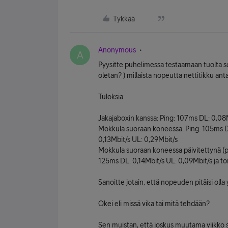
Tykkää
Anonymous
A
Pyysitte puhelimessa testaamaan tuolta s
oletan? ) millaista nopeutta nettitikku ant
Tuloksia:
Jakajaboxin kanssa: Ping: 107ms DL: 0,08
Mokkula suoraan koneessa: Ping: 105ms DL:
0,13Mbit/s UL: 0,29Mbit/s
Mokkula suoraan koneessa päivitettynä (pä
125ms DL: 0,14Mbit/s UL: 0,09Mbit/s ja toi
Sanoitte jotain, että nopeuden pitäisi olla
Okei eli missä vika tai mitä tehdään?
Sen muistan, että joskus muutama viikko sitt