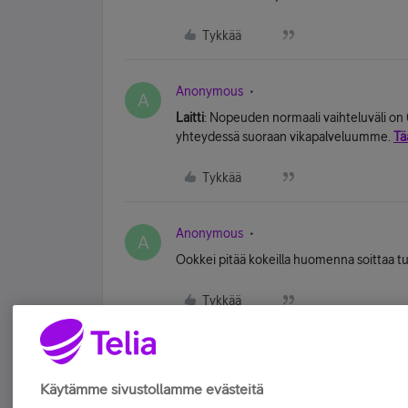
Tykkää
Anonymous
A
Laitti
: Nopeuden normaali vaihteluväli on 
yhteydessä suoraan vikapalveluumme.
Tä
Tykkää
Anonymous
A
Ookkei pitää kokeilla huomenna soittaa t
Tykkää
Käytämme sivustollamme evästeitä