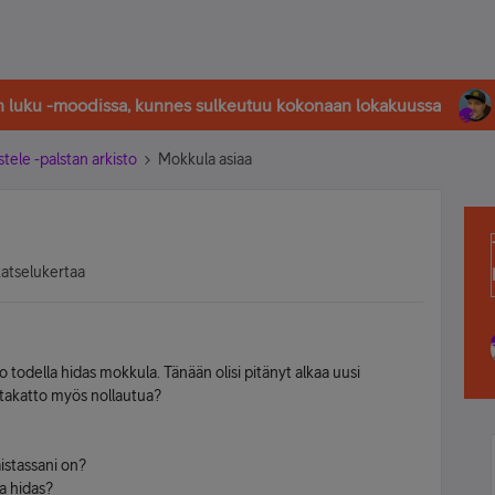
in luku -moodissa, kunnes sulkeutuu kokonaan lokakuussa
stele -palstan arkisto
Mokkula asiaa
katselukertaa
o todella hidas mokkula. Tänään olisi pitänyt alkaa uusi
datakatto myös nollautua?
aistassani on?
a hidas?