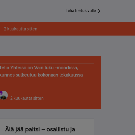
Telia.fi etusivulle
2 kuukautta sitten
Telia Yhteisö on Vain luku -moodissa,
kunnes sulkeutuu kokonaan lokakuussa
2 kuukautta sitten
Älä jää paitsi – osallistu ja