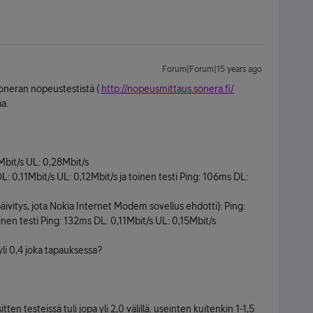
Forum|Forum|15 years ago
oneran nopeustestistä (
http://nopeusmittaus.sonera.fi/
aa.
Mbit/s UL: 0,28Mbit/s
 0,11Mbit/s UL: 0,12Mbit/s ja toinen testi Ping: 106ms DL:
ivitys, jota Nokia Internet Modem sovellus ehdotti): Ping:
nen testi Ping: 132ms DL: 0,11Mbit/s UL: 0,15Mbit/s
 yli 0,4 joka tapauksessa?
en testeissä tuli jopa yli 2,0 välillä. useinten kuitenkin 1-1,5