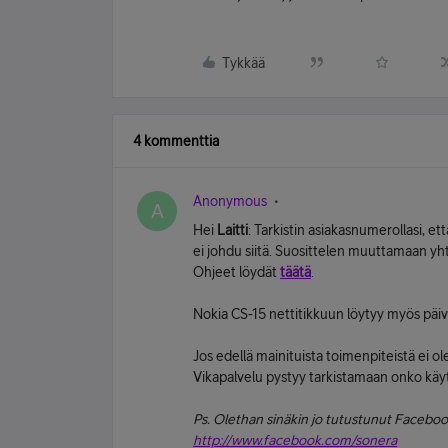
Tykkää
4 kommenttia
Anonymous
A
Hei
Laitti
: Tarkistin asiakasnumerollasi, e
ei johdu siitä. Suosittelen muuttamaan yht
Ohjeet löydät
täätä
.
Nokia CS-15 nettitikkuun löytyy myös päi
Jos edellä mainituista toimenpiteistä ei ol
Vikapalvelu pystyy tarkistamaan onko käyt
Ps. Olethan sinäkin jo tutustunut Facebook
http://www.facebook.com/sonera