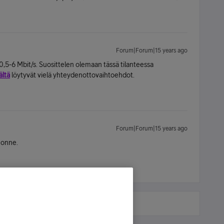
Forum|Forum|15 years ago
0,5-6 Mbit/s. Suosittelen olemaan tässä tilanteessa
ältä
löytyvät vielä yhteydenottovaihtoehdot.
Forum|Forum|15 years ago
uonne.