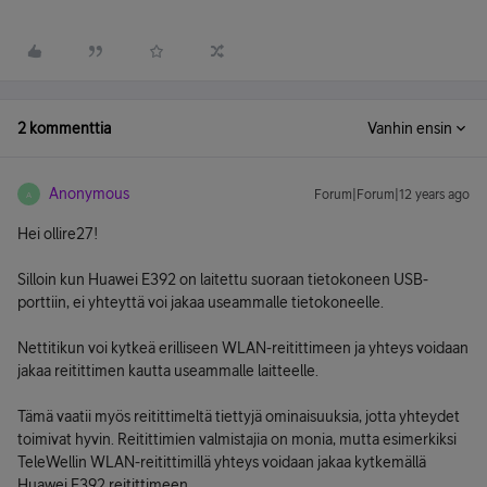
2 kommenttia
Vanhin ensin
Anonymous
Forum|Forum|12 years ago
A
Hei ollire27!
Silloin kun Huawei E392 on laitettu suoraan tietokoneen USB-
porttiin, ei yhteyttä voi jakaa useammalle tietokoneelle.
Nettitikun voi kytkeä erilliseen WLAN-reitittimeen ja yhteys voidaan
jakaa reitittimen kautta useammalle laitteelle.
Tämä vaatii myös reitittimeltä tiettyjä ominaisuuksia, jotta yhteydet
toimivat hyvin. Reitittimien valmistajia on monia, mutta esimerkiksi
TeleWellin WLAN-reitittimillä yhteys voidaan jakaa kytkemällä
Huawei E392 reitittimeen.