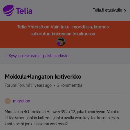
Telia.fi etusivulle
Telia Yhteisö on Vain luku -moodissa, kunnes
sulkeutuu kokonaan lokakuussa
Kysy ja keskustele -palstan arkisto
Mokkula+langaton kotiverkko
Forum|Forum|11 years ago
2 kommenttia
migration
M
Minulla on 4G-mokkula Huawei 392u-12, joka toimii hyvin. Voinko
liittää siihen jonkin laitteen, jonka avulla voin käyttää kotona esim
kahta pc:tä jonkinlaisessa verkossa?