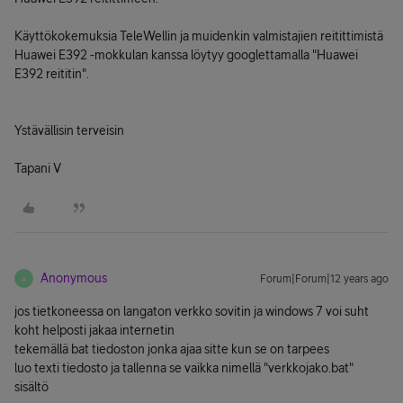
Käyttökokemuksia TeleWellin ja muidenkin valmistajien reitittimistä
Huawei E392 -mokkulan kanssa löytyy googlettamalla "Huawei
E392 reititin".
Ystävällisin terveisin
Tapani V
Anonymous
Forum|Forum|12 years ago
A
jos tietkoneessa on langaton verkko sovitin ja windows 7 voi suht
koht helposti jakaa internetin
tekemällä bat tiedoston jonka ajaa sitte kun se on tarpees
luo texti tiedosto ja tallenna se vaikka nimellä "verkkojako.bat"
sisältö