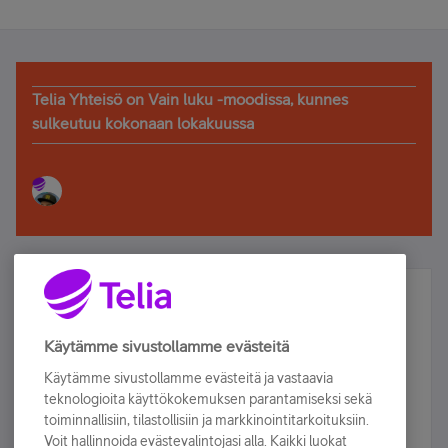
Telia Yhteisö on Vain luku -moodissa, kunnes
sulkeutuu kokonaan lokakuussa
Älä jää paitsi – osallistu ja voita!
Tilaa Telian uutiskirje ja olet mukana arvonnassa.
Käytämme sivustollamme evästeitä
Samalla saat parhaat asiakasedut suoraan
Käytämme sivustollamme evästeitä ja vastaavia
sähköpostiisi.
teknologioita käyttökokemuksen parantamiseksi sekä
toiminnallisiin, tilastollisiin ja markkinointitarkoituksiin.
Voit hallinnoida evästevalintojasi alla. Kaikki luokat
Tilaa nyt