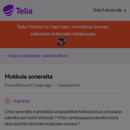
Telia.fi etusivulle
Telia Yhteisö on Vain luku -moodissa, kunnes
sulkeutuu kokonaan lokakuussa
Kysy ja keskustele -palstan arkisto
Mokkula soneralta
Forum|Forum|11 years ago
1 kommentti
migration
M
Onko soneralta mahdollista ostaa pelkkiä mokkuloita jos omistaa jo
valmiiksi sim-kortti liittymän ? Yritin nettikaupasta katsella mutta
aina tarjottiin liittymää mokkulan mukana ?