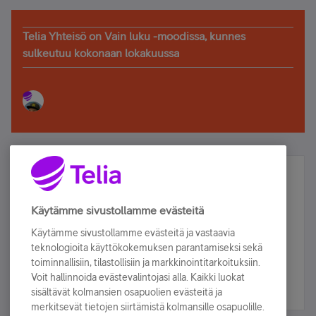
Telia Yhteisö on Vain luku -moodissa, kunnes
sulkeutuu kokonaan lokakuussa
Älä jää paitsi – osallistu ja voita!
Tilaa Telian uutiskirje ja olet mukana arvonnassa.
Käytämme sivustollamme evästeitä
Samalla saat parhaat asiakasedut suoraan
Käytämme sivustollamme evästeitä ja vastaavia
sähköpostiisi.
teknologioita käyttökokemuksen parantamiseksi sekä
toiminnallisiin, tilastollisiin ja markkinointitarkoituksiin.
Voit hallinnoida evästevalintojasi alla. Kaikki luokat
Tilaa nyt
sisältävät kolmansien osapuolien evästeitä ja
merkitsevät tietojen siirtämistä kolmansille osapuolille.