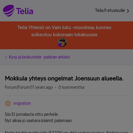
Telia.fi etusivulle
Telia Yhteisö on Vain luku -moodissa, kunnes
sulkeutuu kokonaan lokakuussa
Kysy ja keskustele -palstan arkisto
Mokkula yhteys ongelmat Joensuun alueella.
Forum|Forum|11 years ago
0 kommenttia
migration
M
Siis EI jumalauta vittu perkele.
Nyt alkaa jo saatana käämit palamaan.