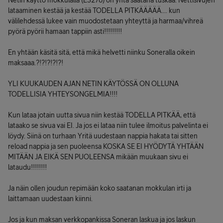
Netin käyttö mokkulalla (E3276) on yhtä saatana tuskaa. Nettisivujen
lataaminen kestää ja kestää TODELLA PITKÄÄÄÄÄ.... kun
välilehdessä lukee vain muodostetaan yhteyttä ja harmaa/vihreä
pyörä pyörii hamaan tappiin asti!!!!!!!!!
En yhtään käsitä sitä, että mikä helvetti niinku Soneralla oikein
maksaaa.?!?!?!?!?!
YLI KUUKAUDEN AJAN NETIN KÄYTÖSSÄ ON OLLUNA
TODELLISIA YHTEYSONGELMIA!!!!
Kun lataa jotain uutta sivua niin kestää TODELLA PITKÄÄ, että
lataako se sivua vai EI. Ja jos ei lataa niin tulee ilmoitus palvelinta ei
löydy. Siinä on turhaan Yritä uudestaan nappia hakata tai sitten
reload nappia ja sen puoleensa KOSKA SE EI HYÖDYTÄ YHTÄÄN
MITÄÄN JA EIKÄ SEN PUOLEENSA mikään muukaan sivu ei
lataudu!!!!!!!!
Ja näin ollen joudun repimään koko saatanan mokkulan irti ja
laittamaan uudestaan kiinni.
Jos ja kun maksan verkkopankissa Soneran laskua ja jos laskun