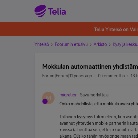
Telia Yhteisö on Va
Yhteisö
Foorumin etusivu
Arkisto
Kysy ja kesku
Mokkulan automaattinen yhdistämi
Forum|Forum|11 years ago
0 kommenttia
13 
migration
Savumerkittäjä
M
Onko mahdollista, että mokkula avaisi yht
Tällainen kysymys tuli mieleen, kun asent
avannut yhteyden mobile partnerin kautta,
kanssa (aiheuttaa sen, ettei ikkunoita siir
aikana. Olisiko tähän myös ongelmaan ra