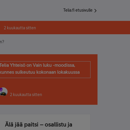
Telia.fi etusivulle
2 kuukautta sitten
in?
Telia Yhteisö on Vain luku -moodissa,
kunnes sulkeutuu kokonaan lokakuussa
2 kuukautta sitten
Älä jää paitsi – osallistu ja