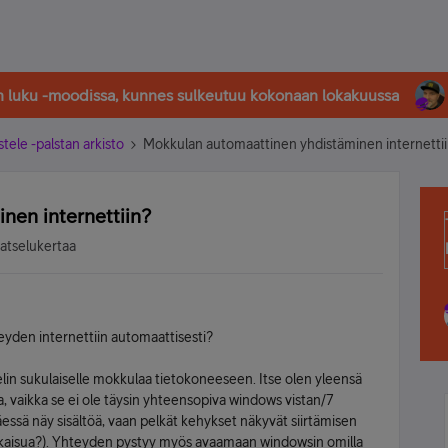
in luku -moodissa, kunnes sulkeutuu kokonaan lokakuussa
stele -palstan arkisto
Mokkulan automaattinen yhdistäminen internetti
nen internettiin?
katselukertaa
eyden internettiin automaattisesti?
elin sukulaiselle mokkulaa tietokoneeseen. Itse olen yleensä
 vaikka se ei ole täysin yhteensopiva windows vistan/7
täessä näy sisältöä, vaan pelkät kehykset näkyvät siirtämisen
tkaisua?). Yhteyden pystyy myös avaamaan windowsin omilla