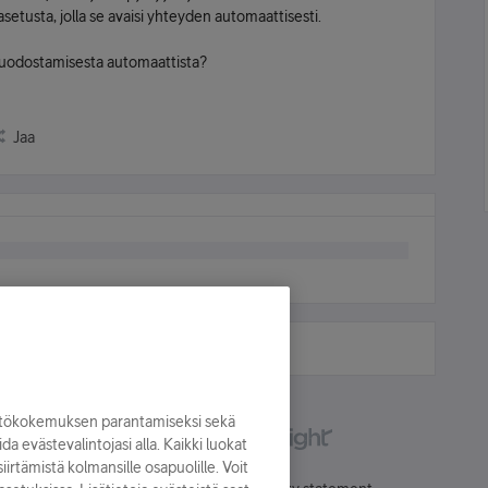
setusta, jolla se avaisi yhteyden automaattisesti.
uodostamisesta automaattista?
Jaa
yttökokemuksen parantamiseksi sekä
oida evästevalintojasi alla. Kaikki luokat
irtämistä kolmansille osapuolille. Voit