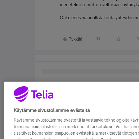
menetelmillä, mutten sieltäkään löytänyt a
Onko edes mahdollista tehtä yhteyden m
Tykkää
Käytämme sivustollamme evästeitä
Käytämme sivustollamme evästeitä ja vastaavia teknologioita kä
toiminnallisiin, tilastollisiin ja markkinointitarkoituksiin. Voit hallinn
sisältävät kolmansien osapuolien evästeitä ja merkitsevät tietojen si