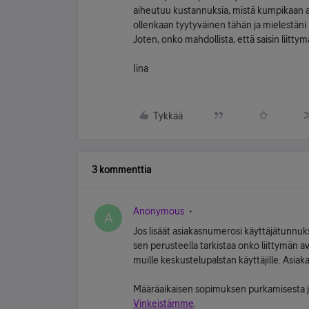
aiheutuu kustannuksia, mistä kumpikaan as
ollenkaan tyytyväinen tähän ja mielestäni
Joten, onko mahdollista, että saisin liitt
Iina
Tykkää
3 kommenttia
Anonymous
A
Jos lisäät asiakasnumerosi käyttäjätunnuks
sen perusteella tarkistaa onko liittymän 
muille keskustelupalstan käyttäjille. Asiak
Määräaikaisen sopimuksen purkamisesta ja
Vinkeistämme
.