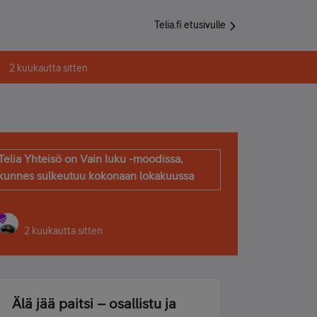
Telia.fi etusivulle
2 kuukautta sitten
Telia Yhteisö on Vain luku -moodissa,
kunnes sulkeutuu kokonaan lokakuussa
2 kuukautta sitten
Älä jää paitsi – osallistu ja