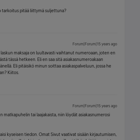
 tarkoitus pitää liittymä suljettuna?
Forum|Forum|15 years ago
ska laskun maksaja on luultavasti vaihtanut numeroaan, joten en
mästä tässä hetkeen. Eli en saa sitä asiakasnumeroakaan
änellä. Eli pitäisikö minun soittaa asiakaspalveluun, jossa he
an? Kiitos.
Forum|Forum|15 years ago
en matkapuhelin tai laajakaista, niin löydät asiakasnumerosi
isi kyseisen tiedon. Omat Sivut vaativat sisään kirjautumisen,