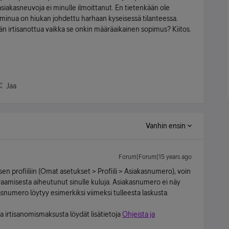
iakasneuvoja ei minulle ilmoittanut. En tietenkään ole
 minua on hiukan johdettu harhaan kyseisessä tilanteessa.
ymän irtisanottua vaikka se onkin määräaikainen sopimus? Kiitos.
Jaa
Vanhin ensin
Forum|Forum|15 years ago
en profiiliin (Omat asetukset > Profiili > Asiakasnumero), voin
avaamisesta aiheutunut sinulle kuluja. Asiakasnumero ei näy
asnumero löytyy esimerkiksi viimeksi tulleesta laskusta.
 irtisanomismaksusta löydät lisätietoja
Ohjeista ja