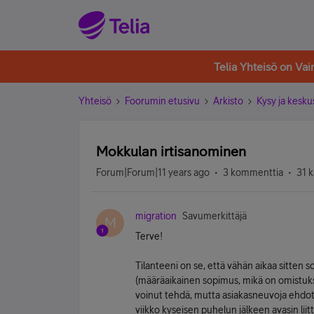
Telia Yhteisö on Va
Yhteisö
Foorumin etusivu
Arkisto
Kysy ja kesku
Mokkulan irtisanominen
Forum|Forum|11 years ago
3 kommenttia
31 k
migration
Savumerkittäjä
M
Terve!
Tilanteeni on se, että vähän aikaa sitten 
(määräaikainen sopimus, mikä on omistuks
voinut tehdä, mutta asiakasneuvoja ehdotti
viikko kyseisen puhelun jälkeen avasin liitt