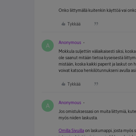
Onko liittymällä kuitenkin käyttöä vai onko
Tykkää
Anonymous
A
Mokkula suljettiin väliaikaisesti siksi, ko
ole saanut mitään tietoa kyseisestä liitty
mistään, koska kaikki paperit ja laskut on h
voivat katsoa henkilötunnukseni avulla asi
Tykkää
Anonymous
A
Jos omistuksessasi on muita liittymiä, kut
myös niiden laskusta.
Omilla Sivuilla
on laskumappi, josta myös sa