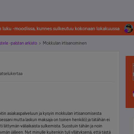
in luku -moodissa, kunnes sulkeutuu kokonaan lokakuussa
stele -palstan arkisto
Mokkulan irtisanominen
atselukertaa
soitin asiakaspalveluun ja kysyin mokkulan irtisanomisesta
essani mutta laskun maksaja on toinen henkilö) ja tätähän ei
 liittymän väliaikaista sulkemista. Suostuin tähän ja noin
ymän jälleen. Nyt minulle kuitenkin tuli yllätyksenä, että tästä