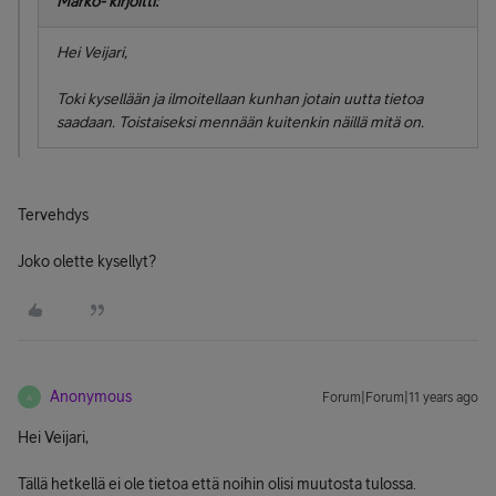
Marko- kirjoitti:
Hei Veijari,
Toki kysellään ja ilmoitellaan kunhan jotain uutta tietoa
saadaan. Toistaiseksi mennään kuitenkin näillä mitä on.
Tervehdys
Joko olette kysellyt?
Anonymous
Forum|Forum|11 years ago
A
Hei Veijari,
Tällä hetkellä ei ole tietoa että noihin olisi muutosta tulossa.