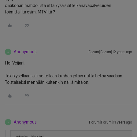
olisikohan mahdollista että kysäisisitte kanavapalveluiden
toimittajilta esim. MTV:ltä ?
Anonymous
Forum|Forum|12 years ago
A
Hei Veijari,
Toki kysellään ja ilmoitellaan kunhan jotain uutta tietoa saadaan.
Toistaiseksi mennään kuitenkin näillä mitä on.
Anonymous
Forum|Forum|11 years ago
A