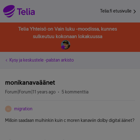
Telia.fi etusivulle
Telia Yhteisö on Vain luku -moodissa, kunnes
sulkeutuu kokonaan lokakuussa
Kysy ja keskustele -palstan arkisto
monikanavaäänet
Forum|Forum|11 years ago
5 kommenttia
migration
M
Milloin saadaan muihinkin kuin c moren kanaviin dolby digital äänet?