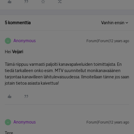
5 kommenttia
Vanhin ensin
Anonymous
Forum|Forum|12 years ago
A
Hei
Veijari
Tämä riippuu varmasti paljolti kanavapalveluiden toimittajista. En
tiedä tarkalleen onko esim. MTV suunnitellut monikanavaäänen
tarjontaa kanavilleen lähitulevaisuudessa. Ilmoitellaan tänne jos saan
jotain tietoa asiasta kaivettua!
Anonymous
Forum|Forum|12 years ago
A
Tere