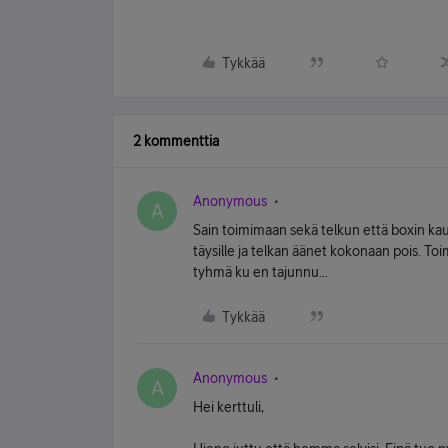
Tykkää
2 kommenttia
Anonymous
A
Sain toimimaan sekä telkun että boxin kautta
täysille ja telkan äänet kokonaan pois. Toi
tyhmä ku en tajunnu...
Tykkää
Anonymous
A
Hei kerttuli,