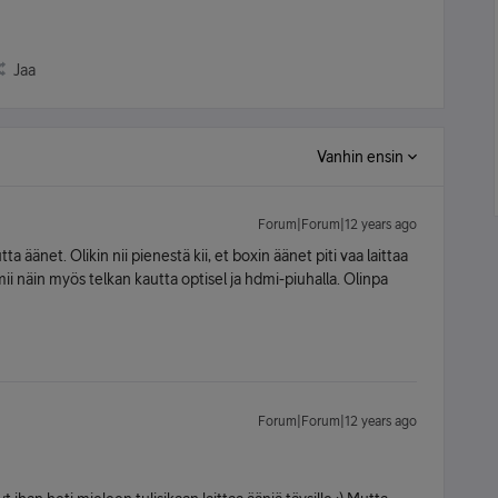
Jaa
Vanhin ensin
Forum|Forum|12 years ago
 äänet. Olikin nii pienestä kii, et boxin äänet piti vaa laittaa
mii näin myös telkan kautta optisel ja hdmi-piuhalla. Olinpa
Forum|Forum|12 years ago