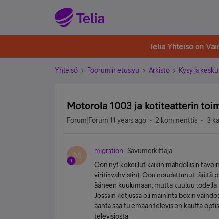
Telia Yhteisö on Va
Yhteisö
Foorumin etusivu
Arkisto
Kysy ja kesku
Motorola 1003 ja kotiteatterin to
Forum|Forum|11 years ago
2 kommenttia
3 k
migration
Savumerkittäjä
M
Oon nyt kokeillut kaikin mahdollisin tavoi
viritinvahvistin). Oon noudattanut täältä pal
ääneen kuulumaan, mutta kuuluu todella hil
Jossain ketjussa oli maininta boxin vaihdo
ääntä saa tulemaan television kautta optis
televisiosta.