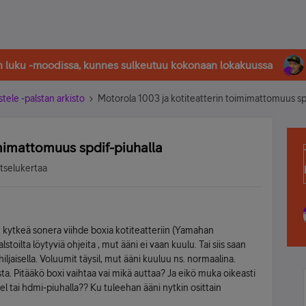
in luku -moodissa, kunnes sulkeutuu kokonaan lokakuussa
stele -palstan arkisto
Motorola 1003 ja kotiteatterin toimimattomuus sp
imimattomuus spdif-piuhalla
atselukertaa
n kytkeä sonera viihde boxia kotiteatteriin (Yamahan
stoilta löytyviä ohjeita , mut ääni ei vaan kuulu. Tai siis saan
jaisella. Voluumit täysil, mut ääni kuuluu ns. normaalina.
sta. Pitääkö boxi vaihtaa vai mikä auttaa? Ja eikö muka oikeasti
el tai hdmi-piuhalla?? Ku tuleehan ääni nytkin osittain