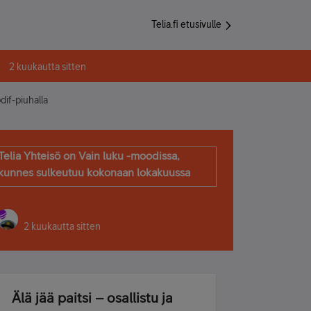
Telia.fi etusivulle
2 kuukautta sitten
dif-piuhalla
Telia Yhteisö on Vain luku -moodissa,
kunnes sulkeutuu kokonaan lokakuussa
2 kuukautta sitten
Älä jää paitsi – osallistu ja