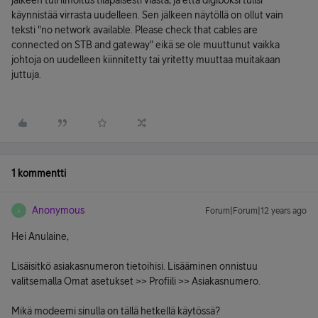
jälkeen tuli ilmoitus tilapäisesti viasta, ja että digiboksi tulisi
käynnistää virrasta uudelleen. Sen jälkeen näytöllä on ollut vain
teksti "no network available. Please check that cables are
connected on STB and gateway" eikä se ole muuttunut vaikka
johtoja on uudelleen kiinnitetty tai yritetty muuttaa muitakaan
juttuja.
1 kommentti
Anonymous
Forum|Forum|12 years ago
A
Hei Anulaine,
Lisäisitkö asiakasnumeron tietoihisi. Lisääminen onnistuu
valitsemalla Omat asetukset >> Profiili >> Asiakasnumero.
Mikä modeemi sinulla on tällä hetkellä käytössä?