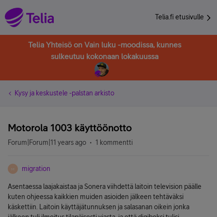
Telia.fi etusivulle
Telia Yhteisö on Vain luku -moodissa, kunnes
sulkeutuu kokonaan lokakuussa
Kysy ja keskustele -palstan arkisto
Motorola 1003 käyttöönotto
Forum|Forum|11 years ago
1 kommentti
migration
M
Asentaessa laajakaistaa ja Sonera viihdettä laitoin television päälle
kuten ohjeessa kaikkien muiden asioiden jälkeen tehtäväksi
käskettiin. Laitoin käyttäjätunnuksen ja salasanan oikein jonka