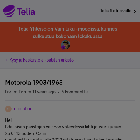
Telia.fi etusivulle
Telia Yhteisö on Vain luku -moodissa, kunnes
sulkeutuu kokonaan lokakuussa
Kysy ja keskustele -palstan arkisto
Motorola 1903/1963
Forum|Forum|11 years ago
6 kommenttia
migration
M
Hei
Edellisisen paristojen vaihdon yhteydessä lähti jousi irti ja sain
25.01.13 uuden. Ostin