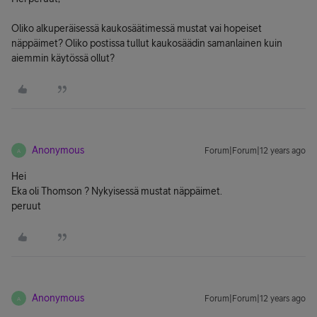
Oliko alkuperäisessä kaukosäätimessä mustat vai hopeiset
näppäimet? Oliko postissa tullut kaukosäädin samanlainen kuin
aiemmin käytössä ollut?
Anonymous
Forum|Forum|12 years ago
A
Hei
Eka oli Thomson ? Nykyisessä mustat näppäimet.
peruut
Anonymous
Forum|Forum|12 years ago
A