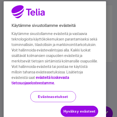
Älä jää paitsi – osallistu ja voita!
Tilaa Telian uutiskirje ja olet mukana arvonnassa.
Käytämme sivustollamme evästeitä
Samalla saat parhaat asiakasedut suoraan
Käytämme sivustollamme evästeitä ja vastaavia
sähköpostiisi.
teknologioita käyttökokemuksen parantamiseksi sekä
toiminnallisiin, tilastollisiin ja markkinointitarkoituksiin.
Voit hallinnoida evästevalintojasi alla. Kaikki luokat
Tilaa nyt
sisältävät kolmansien osapuolien evästeitä ja
merkitsevät tietojen siirtämistä kolmansille osapuolille.
Voit hallinnoida evästeitä tai poistaa ne käytöstä
milloin tahansa evästeasetuksissa. Lisätietoja
evästeistä saat
evästeitä koskevasta
tietosuojaselosteestamme.
Käyttöehdot
Accessibility statement
Evästeasetukset
Hyväksy evästeet
Evästeasetukset