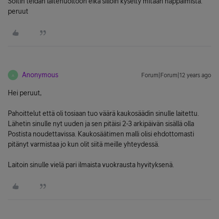
Soitin teidän laitehuoltoon eikä silloin kyselty mitään näppäimistä.
peruut
Anonymous
Forum|Forum|12 years ago
A
Hei peruut,
Pahoittelut että oli tosiaan tuo väärä kaukosäädin sinulle laitettu.
Lähetin sinulle nyt uuden ja sen pitäisi 2-3 arkipäivän sisällä olla
Postista noudettavissa. Kaukosäätimen malli olisi ehdottomasti
pitänyt varmistaa jo kun olit siitä meille yhteydessä.
Laitoin sinulle vielä pari ilmaista vuokrausta hyvityksenä.