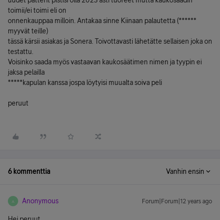
uudet patterit pistisi olla 2023 asti tuoreet mutta kaukosäädin
toimii/ei toimi eli on
onnenkauppaa milloin. Antakaa sinne Kiinaan palautetta (******
myyvät teille)
tässä kärsii asiakas ja Sonera. Toivottavasti lähetätte sellaisen joka on
testattu.
Voisinko saada myös vastaavan kaukosäätimen nimen ja tyypin ei
jaksa pelailla
*****kapulan kanssa jospa löytyisi muualta soiva peli
peruut
6 kommenttia
Vanhin ensin
Anonymous
Forum|Forum|12 years ago
A
Hei peruut,