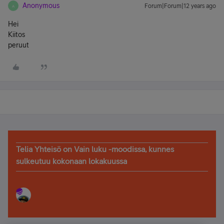
Anonymous
Forum|Forum|12 years ago
A
Hei
Kiitos
peruut
Telia Yhteisö on Vain luku -moodissa, kunnes
sulkeutuu kokonaan lokakuussa