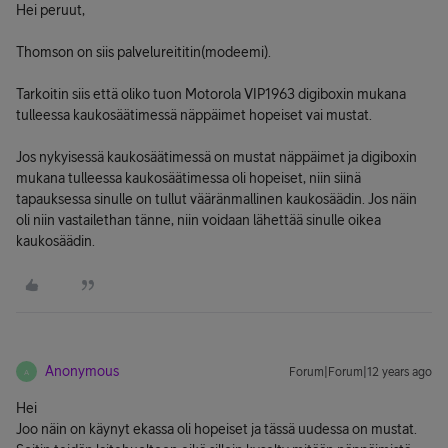
Hei peruut,
Thomson on siis palvelureititin(modeemi).
Tarkoitin siis että oliko tuon Motorola VIP1963 digiboxin mukana
tulleessa kaukosäätimessä näppäimet hopeiset vai mustat.
Jos nykyisessä kaukosäätimessä on mustat näppäimet ja digiboxin
mukana tulleessa kaukosäätimessa oli hopeiset, niin siinä
tapauksessa sinulle on tullut vääränmallinen kaukosäädin. Jos näin
oli niin vastailethan tänne, niin voidaan lähettää sinulle oikea
kaukosäädin.
Anonymous
Forum|Forum|12 years ago
A
Hei
Joo näin on käynyt ekassa oli hopeiset ja tässä uudessa on mustat.